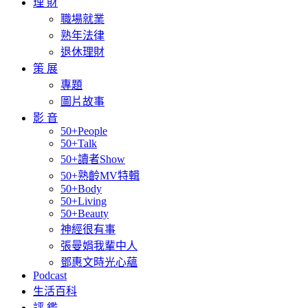
理 財
職場就業
熟年法律
退休理財
策 展
專題
圖片故事
影 音
50+People
50+Talk
50+讀者Show
50+熟齡MV特輯
50+Body
50+Living
50+Beauty
神經很有事
張曼娟我輩中人
鄧惠文時光心蘊
Podcast
生活百科
評 鑑