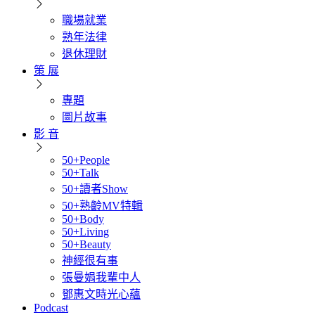
職場就業
熟年法律
退休理財
策 展
專題
圖片故事
影 音
50+People
50+Talk
50+讀者Show
50+熟齡MV特輯
50+Body
50+Living
50+Beauty
神經很有事
張曼娟我輩中人
鄧惠文時光心蘊
Podcast