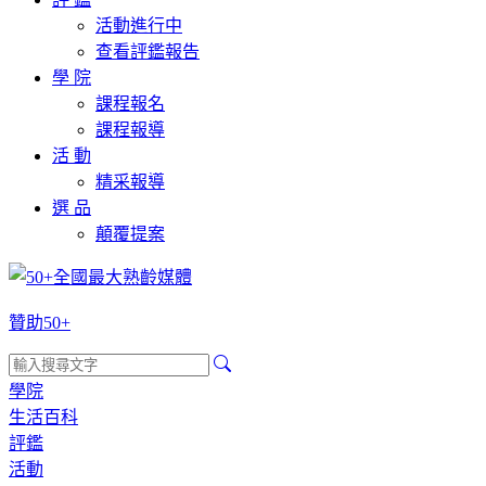
活動進行中
查看評鑑報告
學 院
課程報名
課程報導
活 動
精采報導
選 品
顛覆提案
贊助50+
學院
生活百科
評鑑
活動