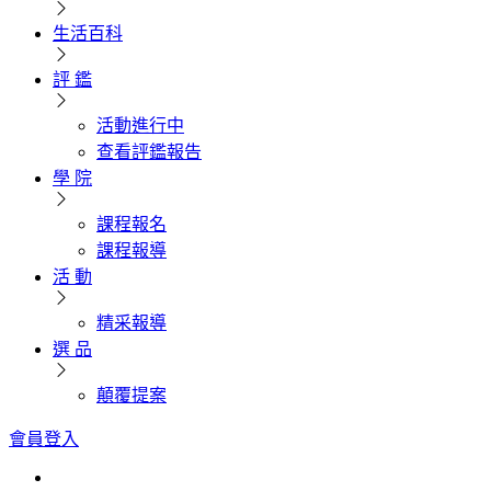
生活百科
評 鑑
活動進行中
查看評鑑報告
學 院
課程報名
課程報導
活 動
精采報導
選 品
顛覆提案
會員登入