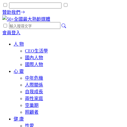
贊助我們
會員登入
人 物
CEO生活學
國內人物
國際人物
心 靈
中年危機
人際關係
自我成長
兩性家庭
空巢期
照顧者
健 康
性愛