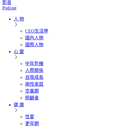
影音
Podcast
人 物
CEO生活學
國內人物
國際人物
心 靈
中年危機
人際關係
自我成長
兩性家庭
空巢期
照顧者
健 康
性愛
更年期