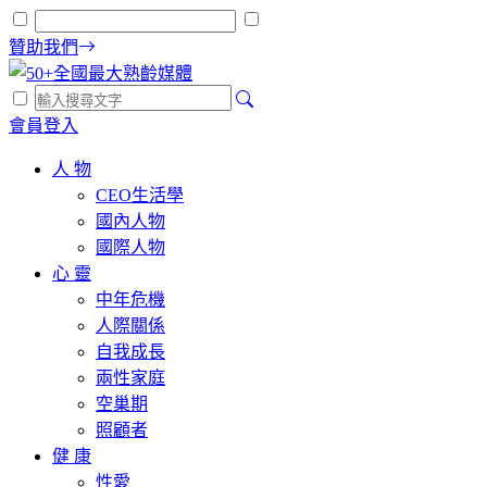
贊助我們
會員登入
人 物
CEO生活學
國內人物
國際人物
心 靈
中年危機
人際關係
自我成長
兩性家庭
空巢期
照顧者
健 康
性愛