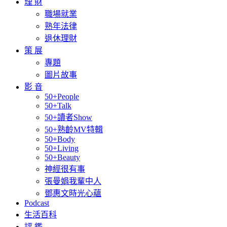
理 財
職場就業
熟年法律
退休理財
策 展
專題
圖片故事
影 音
50+People
50+Talk
50+讀者Show
50+熟齡MV特輯
50+Body
50+Living
50+Beauty
神經很有事
張曼娟我輩中人
鄧惠文時光心蘊
Podcast
生活百科
評 鑑