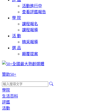
活動進行中
查看評鑑報告
學 院
課程報名
課程報導
活 動
精采報導
選 品
顛覆提案
贊助50+
學院
生活百科
評鑑
活動