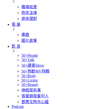
職場就業
熟年法律
退休理財
策 展
專題
圖片故事
影 音
50+People
50+Talk
50+讀者Show
50+熟齡MV特輯
50+Body
50+Living
50+Beauty
神經很有事
張曼娟我輩中人
鄧惠文時光心蘊
Podcast