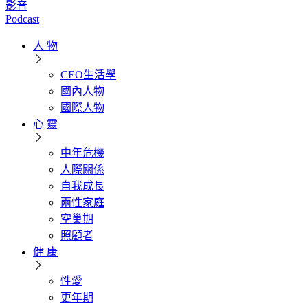
影音
Podcast
人 物
CEO生活學
國內人物
國際人物
心 靈
中年危機
人際關係
自我成長
兩性家庭
空巢期
照顧者
健 康
性愛
更年期