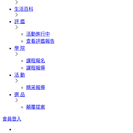
生活百科
評 鑑
活動進行中
查看評鑑報告
學 院
課程報名
課程報導
活 動
精采報導
選 品
顛覆提案
會員登入