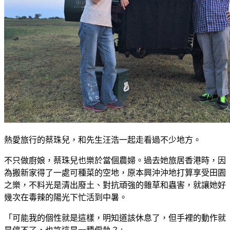
熱愛旅行的蔡珠兒，和先生汪浩一起走看過不少地方。
不只做廚娘，蔡珠兒也樂於當個農婦。過去她旅居香港時，因
為搬新家得了一處可種菜的空地，原本興沖沖地打算享受田園
之樂，不料光是清出廢土、對抗頑強的雜草和蟲害，就讓她好
幾次在毒辣的陽光下忙活到中暑。
「可能我的個性就是這樣，明知道該休息了，但手裡的動作就