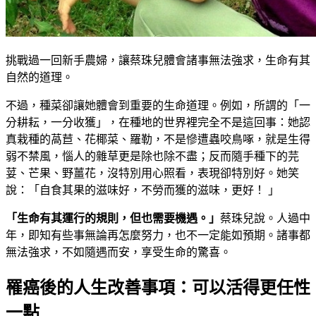
挑戰過一回新手農婦，讓蔡珠兒體會諸事無法強求，生命有其
自然的道理。
不過，種菜卻讓她體會到重要的生命道理。例如，所謂的「一
分耕耘，一分收獲」，在種地的世界裡完全不是這回事：她認
真栽種的萵苣、花椰菜、羅勒，不是慘遭蟲咬鳥啄，就是生得
弱不禁風，惱人的雜草更是除也除不盡；反而隨手種下的芫
荽、芒果、野薑花，沒特別用心照看，表現卻特別好。她笑
說：「自食其果的滋味好，不勞而獲的滋味，更好！ ｣
「
生命有其運行的規則，但也需要機遇。
」
蔡珠兒說。人過中
年，即知有些事無論再怎麼努力，也不一定能如預期。諸事都
無法強求，不如隨遇而安，享受生命的驚喜。
罹癌後的人生改善事項：可以活得更任性
一點