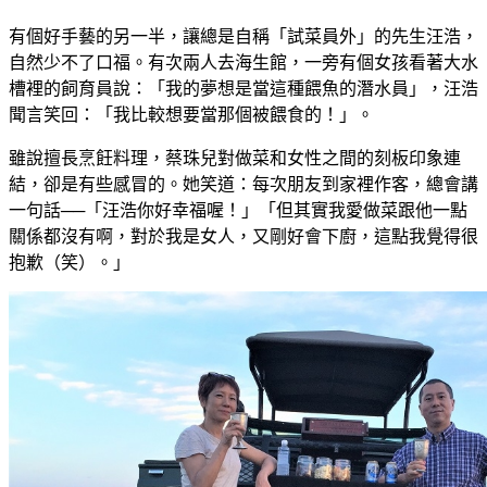
有個好手藝的另一半，讓總是自稱「試菜員外」的先生汪浩，
自然少不了口福。有次兩人去海生館，一旁有個女孩看著大水
槽裡的飼育員說：「我的夢想是當這種餵魚的潛水員」，汪浩
聞言笑回：「我比較想要當那個被餵食的！」。
雖說擅長烹飪料理，蔡珠兒對做菜和女性之間的刻板印象連
結，卻是有些感冒的。她笑道：每次朋友到家裡作客，總會講
一句話──「汪浩你好幸福喔！」「但其實我愛做菜跟他一點
關係都沒有啊，對於我是女人，又剛好會下廚，這點我覺得很
抱歉（笑）。」