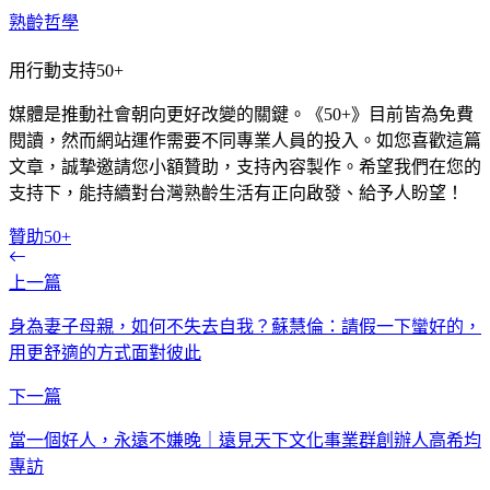
熟齡哲學
用行動支持50+
媒體是推動社會朝向更好改變的關鍵。《50+》目前皆為免費
閱讀，然而網站運作需要不同專業人員的投入。如您喜歡這篇
文章，誠摯邀請您小額贊助，支持內容製作。希望我們在您的
支持下，能持續對台灣熟齡生活有正向啟發、給予人盼望！
贊助50+
上一篇
身為妻子母親，如何不失去自我？蘇慧倫：請假一下蠻好的，
用更舒適的方式面對彼此
下一篇
當一個好人，永遠不嫌晚｜遠見天下文化事業群創辦人高希均
專訪