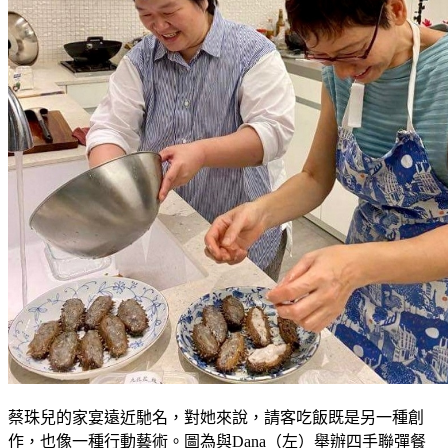
蔡珠兒的家宴遠近馳名，對她來說，請客吃飯既是另一種創
作，也像一種行動藝術。圖為與Dana（左）舉辦四手聯彈餐