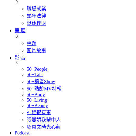
職場就業
熟年法律
退休理財
策 展
專題
圖片故事
影 音
50+People
50+Talk
50+讀者Show
50+熟齡MV特輯
50+Body
50+Living
50+Beauty
神經很有事
張曼娟我輩中人
鄧惠文時光心蘊
Podcast