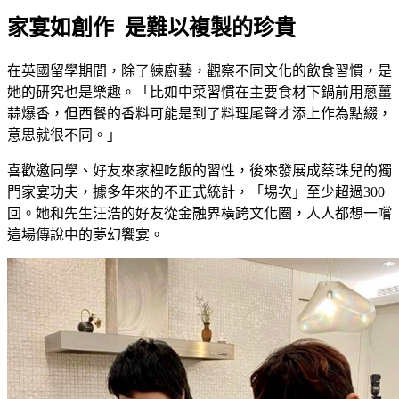
家宴如創作 是難以複製的珍貴
在英國留學期間，除了練廚藝，觀察不同文化的飲食習慣，是
她的研究也是樂趣。「比如中菜習慣在主要食材下鍋前用蔥薑
蒜爆香，但西餐的香料可能是到了料理尾聲才添上作為點綴，
意思就很不同。」
喜歡邀同學、好友來家裡吃飯的習性，後來發展成蔡珠兒的獨
門家宴功夫，據多年來的不正式統計，「場次」至少超過300
回。她和先生汪浩的好友從金融界橫跨文化圈，人人都想一嚐
這場傳說中的夢幻饗宴。