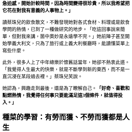
急迫感，開始計較時間，因為時間變得很珍貴，所以我希望把
它花在對我有意義的人事物上。」
讀蔡珠兒的飲食散文，不難發現她對各式食材、料理或是飲食
學問的熱情，已到了一種做研究的地步。「吃這回事說來簡
單，但對我來講，箇中奧妙是永遠學不完。」她前陣子甚至開
始學義大利文，只為了旅行或上義大利餐廳時，能讀懂菜單上
寫些什麼。
此外，很多人上了中年總樂於懷舊話當年，她卻不熱衷此道。
「我覺得人生最大的快樂，就是不斷學到新的東西，而不是一
直沉浸在某段過去裡。」蔡珠兒笑說。
她認為，興趣走到最後，還是為了瞭解自己。
「好奇、喜歡和
點燃熱情，我覺得任何事只要能滿足這3個條件，就值得投
入。」
種菜的學習：有勞而獲、不勞而獲都是人
生