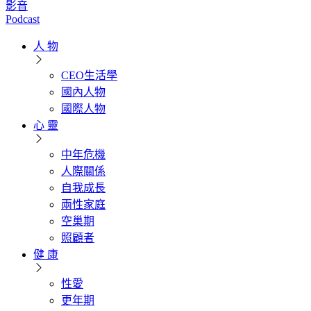
影音
Podcast
人 物
CEO生活學
國內人物
國際人物
心 靈
中年危機
人際關係
自我成長
兩性家庭
空巢期
照顧者
健 康
性愛
更年期