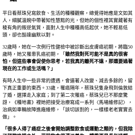
平日看蔡珠兒寫飲食、生活的種種觀察，總覺得她應是文如其
人，細膩溫婉中帶著知性慧黠的光，但她的個性裡其實藏著有
稜有角的叛逆氣質，面對人生中種種高低起伏，她不輕易低
頭，卻也豁達幽默以對。
32歲時，她在一次例行性健檢中被診斷出皮膚癌初期，將臨50
歲時，她又罹患乳癌初期，「
雖然我對死可能不是真的很害
怕，但這些事會促使你思考，若我真的離死不遠，那還要過著
現在的工作或生活嗎？」
有時人生中一些非常的遭遇，會逼著人改變、減去多餘的，留
下真正重要的東西。33歲，罹癌隔年，蔡珠兒隻身飛到倫敦結
了婚，選擇走入家庭；到了第二次罹癌，蔡珠兒已不那麼驚
訝，《種地書》裡她把接受治療寫成一系列〈馬場維修記〉，
治病如車輛故障進廠維修，「該切該割的，一樣樣老老實實去
做」。
「很多人得了癌症之後會開始調整飲食或運動之類的，但我除