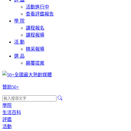
活動進行中
查看評鑑報告
學 院
課程報名
課程報導
活 動
精采報導
選 品
顛覆提案
贊助50+
學院
生活百科
評鑑
活動