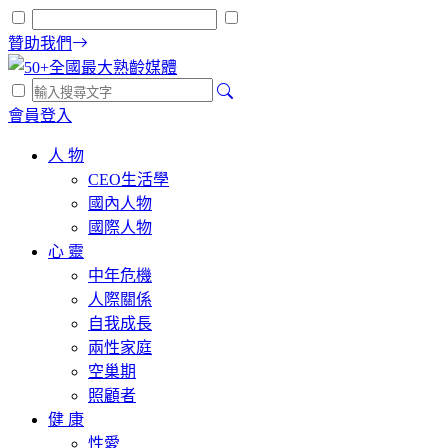
贊助我們
會員登入
人 物
CEO生活學
國內人物
國際人物
心 靈
中年危機
人際關係
自我成長
兩性家庭
空巢期
照顧者
健 康
性愛