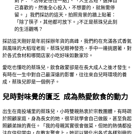
剩下：「活得更任性一點｣、「人生苦短，選擇自
己喜歡的，然後全心投入，不想要的，就無需停
留。 」我們採訪的這天，拍照背景的牆上貼著：
「除了筷子，其他都可放下。｣不正是蔡珠兒此刻
的生活觀嗎？
採訪這天剛好是年前採辦年貨的高峰，我們約在充滿各式香氣
與風味的大稻埕老街，蔡珠兒眼神發亮，手中一邊挑選著，對
於各式食材和哪間店家小吃好味如數家珍。
愛吃也懂吃的蔡珠兒，飲食啟蒙卻是在長大成人之後才發生。
有時在一生中對自己最深遠的影響，往往來自兒時環境的養
成，蔡珠兒即是一個例子。
兒時對味覺的匱乏 成為熱愛飲食的動力
出生在南投埔里的蔡珠兒，小時雙親熱衷於宗教團體，有時疏
於照顧家庭，身為長女的她，很早就學會自己做飯，甚至負起
照顧弟妹的責任。「我的母親其實很會做菜，但她的熱情都投
注在信仰當中，在教友聚會上，她可以變化出各式各樣別緻的