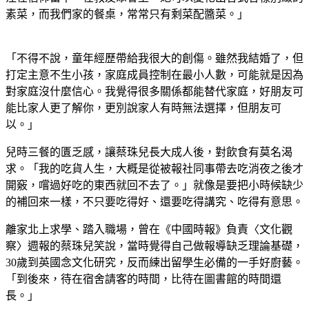
素菜，而我們家的餐桌，常常只有剩菜配醬菜。」
「不得不說，童年經歷帶給我很大的創傷。雖然我結婚了，但
打定主意不生小孩，家庭成員控制在最小人數，可能就是因為
對家庭沒什麼信心。我覺得很多關係都能替代家庭，好朋友可
能比家人更了解你，更別說家人有時無法選擇，但朋友可
以。」
兒時三餐的匱乏感，讓蔡珠兒長大成人後，對飲食有莫名渴
求。「我的吃貨人生，大概是從被報社同事帶去吃消夜之後才
開竅，嚐過好吃的東西就回不去了。」就像是要把小時候缺少
的補回來一樣，不只要吃得好、還要吃得講究、吃得有意思。
離家北上求學、踏入職場，曾在《中國時報》負責〈文化觀
察〉週報的蔡珠兒笑說，當時覺得自己做報導缺乏理論基礎，
30歲到英國念文化研究，反而練出留學生必備的一手好廚藝。
「到後來，待在宿舍請客的時間，比待在圖書館的時間還
長。」