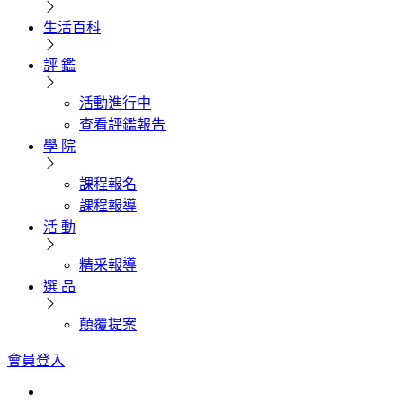
生活百科
評 鑑
活動進行中
查看評鑑報告
學 院
課程報名
課程報導
活 動
精采報導
選 品
顛覆提案
會員登入