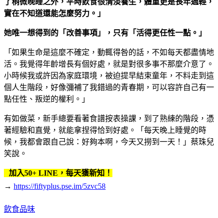
了稍微晚睡之外，平時飲食很清淡養生，體重更是長年過輕，
實在不知道還能怎麼努力。」
她唯一想得到的「改善事項」，只有「活得更任性一點。」
「如果生命是這麼不確定，動輒得咎的話，不如每天都盡情地
活。我覺得年齡增長有個好處，就是對很多事不那麼介意了。
小時候我或許因為家庭環境，被迫提早結束童年，不料走到這
個人生階段，好像彌補了我錯過的青春期，可以容許自己有一
點任性、叛逆的權利。」
有如做菜，新手總要看著食譜按表操課，到了熟練的階段，憑
著經驗和直覺，就能拿捏得恰到好處。「每天晚上睡覺的時
候，我都會跟自己說：好夠本啊，今天又撈到一天！」蔡珠兒
笑說。
加入50+ LINE，每天獲新知！
→
https://fiftyplus.pse.im/5zvc58
飲食品味