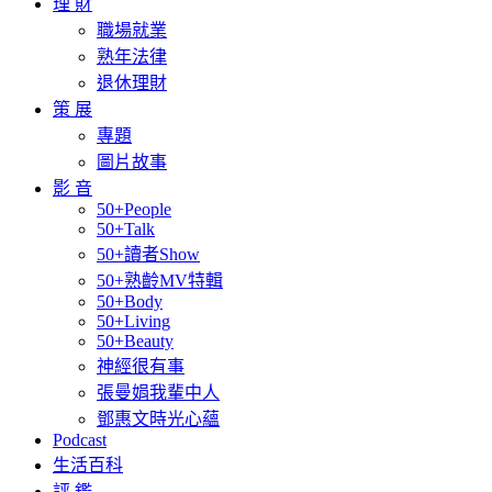
理 財
職場就業
熟年法律
退休理財
策 展
專題
圖片故事
影 音
50+People
50+Talk
50+讀者Show
50+熟齡MV特輯
50+Body
50+Living
50+Beauty
神經很有事
張曼娟我輩中人
鄧惠文時光心蘊
Podcast
生活百科
評 鑑