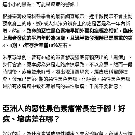
這小小的黑點，可能是癌症的警訊！
根據臺灣皮膚科醫學會的最新調查顯示，近半數民眾不會主動
觀察身上的痣、近6成人無法分辨身上的痣是否是為一年內新
增。然而，
致命的惡性黑色素瘤早期外觀和痣極為相近，臨床
上患者發病的平均年齡為60歲，且過半數發現時已是嚴重的第
3、4期，5年存活率僅10％左右
。
朱家瑜舉例，曾有40歲的患者發現腳底有顆突出的「黑痣」、
步行會痛，原本認為只是走路摩擦導致，不以為意。然而一段
時間後，疼痛並未好轉，還出現潰爛現象。經皮膚科醫師檢
查，發現已是第4期的惡性黑色素瘤。他呼籲，惡性黑色素瘤
是所有皮膚癌中致死率最高的惡性腫瘤，千萬不要輕忽。
亞洲人的惡性黑色素瘤常長在手腳！好
痣、壞痣差在哪？
好好的痣，為什麼會變成惡性腫瘤？朱家瑜解釋，台灣人習慣