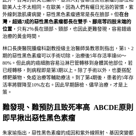
歐美人士不太相同。在歐美，因為人們有曬日光浴的習慣，紫
外線刺激肌膚病變，惡性黑色素瘤通常是長在臉部。但
在台
灣，超過7成的惡性黑色素瘤都長在雙手、腳底等四肢末端的
位置
，只有2％長在頭部、頸部，也因此更難發現，容易錯過
治療的黃金時間。
林口長庚醫院腫瘤科副教授級主治醫師吳教恩則指出，第1、2
期的惡性黑色素瘤可以手術切除，治療後5年存活率達60～
80%。但此病的癌細胞容易沿淋巴管轉移到身體其他部位，若
已經轉移，則病程即是第3期以上。除了手術以外，也要搭配
標靶藥物、免疫治療等輔助療法。到了第4期後，患者的5年存
活率將驟降至10%左右。因此早期篩檢、儘早治療，才是上
策。
難發現、難預防且致死率高 ABCDE原則
即早揪出惡性黑色素瘤
朱家瑜指出，惡性黑色素瘤的成因和紫外線照射、基因突變都