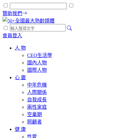
贊助我們
會員登入
人 物
CEO生活學
國內人物
國際人物
心 靈
中年危機
人際關係
自我成長
兩性家庭
空巢期
照顧者
健 康
性愛