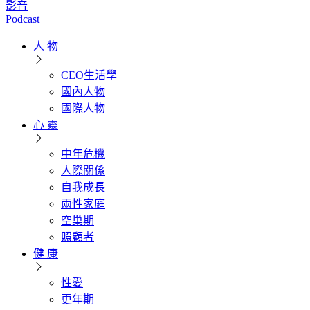
影音
Podcast
人 物
CEO生活學
國內人物
國際人物
心 靈
中年危機
人際關係
自我成長
兩性家庭
空巢期
照顧者
健 康
性愛
更年期