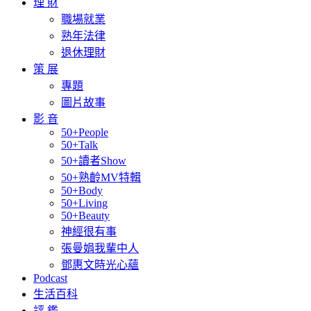
理 財
職場就業
熟年法律
退休理財
策 展
專題
圖片故事
影 音
50+People
50+Talk
50+讀者Show
50+熟齡MV特輯
50+Body
50+Living
50+Beauty
神經很有事
張曼娟我輩中人
鄧惠文時光心蘊
Podcast
生活百科
評 鑑