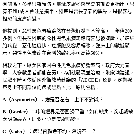
有關係，多半很難預防。臺灣皮膚科醫學會的調查更指出，只
有不到1成人會注意指甲、腳底是否長了新的黑點，是很容易
輕忽的皮膚病變。
他提到，惡性黑色素瘤雖然在台灣好發率不算高，一年僅200
多例。但長在腳底的惡性黑色素瘤走路時容易被擠壓，加速細
胞病變。惡化速度快、癌細胞又容易轉移，臨床上的數據顯
示，惡性黑色素瘤在台灣的致死率可高達58%。
相較之下，歐美國家因惡性黑色素瘤好發率高，政府大力宣
導，大多數患者都能在第1、2期就發現並治療。朱家瑜建議，
民眾平時可依循國外衛教時建議的「ABCDE」原則，定期觀
察身上不同部位的痣或黑點。此一原則包括：
A（Asymmetry）
：痣是否左右、上下不對襯？
B（Border）
：痣的邊界是否圓滑平整？如有缺角、突起或缺
乏明顯邊界，則要小心是皮膚病變。
C（Color）
：痣是否顏色不均、深淺不一？