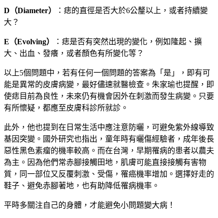
D（Diameter）
：痣的直徑是否大於6公釐以上，或者持續變
大？
E（Evolving）
：痣是否有突然出現的變化，例如隆起、擴
大、出血、發癢，或者顏色有所變化等？
以上5個問題中，若有任何一個問題的答案為「是」，即有可
能是異常的皮膚病變，最好儘速就醫檢查。朱家瑜也提醒，即
使痣目前為良性，未來仍有機會因外在刺激而發生病變。只要
有所懷疑，都應至皮膚科診所就診。
此外，他也提到在日常生活中應注意防曬，可避免紫外線導致
基因突變。國外研究也指出，童年時有曬傷經驗者，成年後長
惡性黑色素瘤的機率較高。而在台灣，早期罹病的患者以農夫
為主。因為他們常赤腳接觸田地，肌膚可能直接接觸有害物
質，同一部位又反覆刺激、受傷，罹癌機率增加。選擇好走的
鞋子、避免赤腳著地，也有助降低罹病機率。
平時多關注自己的身體，才能避免小問題變大病！