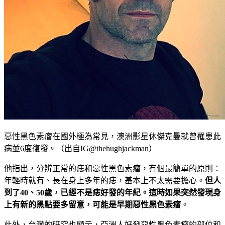
惡性黑色素瘤在國外極為常見，澳洲影星休傑克曼就曾罹患此
病並6度復發。（出自IG@thehughjackman）
他指出，分辨正常的痣和惡性黑色素瘤，有個最簡單的原則：
年輕時就有、長在身上多年的痣，基本上不太需要擔心。
但人
到了40、50歲，已經不是痣好發的年紀。這時如果突然發現身
上有新的黑點要多留意，可能是早期惡性黑色素瘤
。
此外，台灣的研究也顯示，亞洲人好發惡性黑色素瘤的部位和