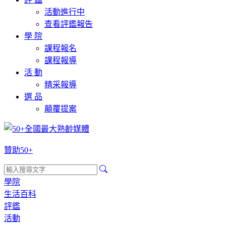
活動進行中
查看評鑑報告
學 院
課程報名
課程報導
活 動
精采報導
選 品
顛覆提案
贊助50+
學院
生活百科
評鑑
活動