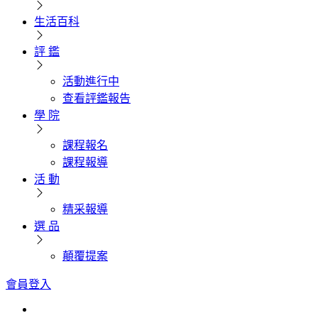
生活百科
評 鑑
活動進行中
查看評鑑報告
學 院
課程報名
課程報導
活 動
精采報導
選 品
顛覆提案
會員登入