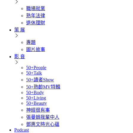
職場就業
熟年法律
退休理財
策 展
專題
圖片故事
影 音
50+People
50+Talk
50+讀者Show
50+熟齡MV特輯
50+Body
50+Living
50+Beauty
神經很有事
張曼娟我輩中人
鄧惠文時光心蘊
Podcast