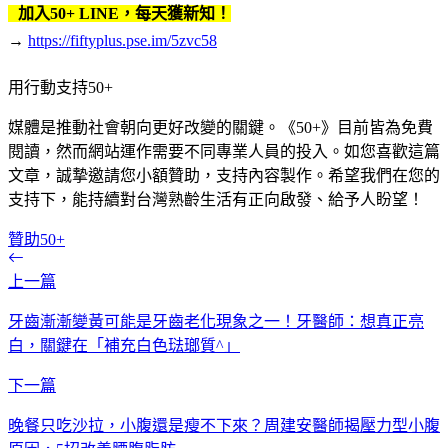
加入50+ LINE，每天獲新知！
→
https://fiftyplus.pse.im/5zvc58
用行動支持50+
媒體是推動社會朝向更好改變的關鍵。《50+》目前皆為免費
閱讀，然而網站運作需要不同專業人員的投入。如您喜歡這篇
文章，誠摯邀請您小額贊助，支持內容製作。希望我們在您的
支持下，能持續對台灣熟齡生活有正向啟發、給予人盼望！
贊助50+
上一篇
牙齒漸漸變黃可能是牙齒老化現象之一！牙醫師：想真正亮
白，關鍵在「補充白色琺瑯質^」
下一篇
晚餐只吃沙拉，小腹還是瘦不下來？周建安醫師揭壓力型小腹