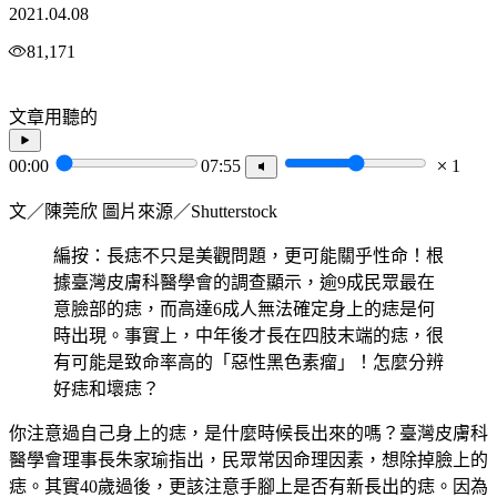
2021.04.08
81,171
文章用聽的
00:00
07:55
1
文／陳莞欣 圖片來源／Shutterstock
編按：長痣不只是美觀問題，更可能關乎性命！根
據臺灣皮膚科醫學會的調查顯示，逾9成民眾最在
意臉部的痣，而高達6成人無法確定身上的痣是何
時出現。事實上，中年後才長在四肢末端的痣，很
有可能是致命率高的「惡性黑色素瘤」！怎麼分辨
好痣和壞痣？
你注意過自己身上的痣，是什麼時候長出來的嗎？臺灣皮膚科
醫學會理事長朱家瑜指出，民眾常因命理因素，想除掉臉上的
痣。其實40歲過後，更該注意手腳上是否有新長出的痣。因為