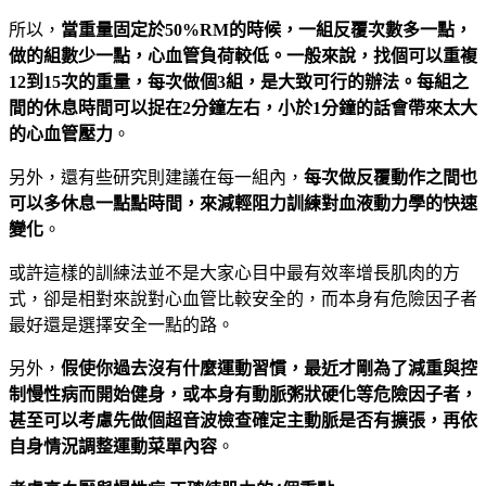
所以，
當重量固定於50%RM的時候，一組反覆次數多一點，
做的組數少一點，心血管負荷較低。一般來說，找個可以重複
12到15次的重量，每次做個3組，是大致可行的辦法。每組之
間的休息時間可以捉在2分鐘左右，小於1分鐘的話會帶來太大
的心血管壓力
。
另外，還有些研究則建議在每一組內，
每次做反覆動作之間也
可以多休息一點點時間，來減輕阻力訓練對血液動力學的快速
變化
。
或許這樣的訓練法並不是大家心目中最有效率增長肌肉的方
式，卻是相對來說對心血管比較安全的，而本身有危險因子者
最好還是選擇安全一點的路。
另外，
假使你過去沒有什麼運動習慣，最近才剛為了減重與控
制慢性病而開始健身，或本身有動脈粥狀硬化等危險因子者，
甚至可以考慮先做個超音波檢查確定主動脈是否有擴張，再依
自身情況調整運動菜單內容
。