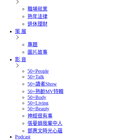
職場就業
熟年法律
退休理財
策 展
專題
圖片故事
影 音
50+People
50+Talk
50+讀者Show
50+熟齡MV特輯
50+Body
50+Living
50+Beauty
神經很有事
張曼娟我輩中人
鄧惠文時光心蘊
Podcast