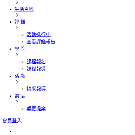
生活百科
評 鑑
活動進行中
查看評鑑報告
學 院
課程報名
課程報導
活 動
精采報導
選 品
顛覆提案
會員登入