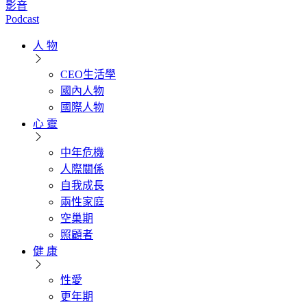
影音
Podcast
人 物
CEO生活學
國內人物
國際人物
心 靈
中年危機
人際關係
自我成長
兩性家庭
空巢期
照顧者
健 康
性愛
更年期