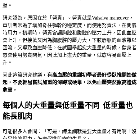
壓。
研究認為，原因在於「努責」。努責就是Valsalva maneuver，
重訓者常為了增加脊柱軀幹的穩定度，而使用努責法，在閉氣
時用力。初期時，努責會讓胸腔和腹腔的壓力上升，因此血壓
會上升，但接著又因為胸腹腔的壓力大，下肢靜脈的血液難以
回流，又導致血壓降低。在試圖舉起愈大重量的時候，健身者
愈會使用努責閉氣，因此加上愈大的重量，就愈容易血壓上
升。
因此這篇研究建議，
有高血壓的重訓初學者最好從臥推開始做
起，不要輕易嘗試加重的深蹲或硬舉，以免血壓突然竄高造成
危害
。
每個人的大重量與低重量不同 低重量也
能長肌肉
可能很多人會問：「可是，練重訓就是要大重量才有用啊！沒
有足夠的壓力，怎麼促進肌肉的生長？」