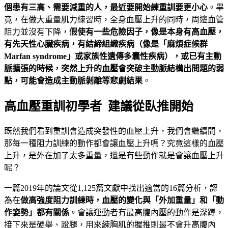
個患有三高、需要減重的人，最近要開始練重訓要更小心
。畢
竟，在做大重量肌力練習時，全身血壓上升的同時，周邊血管
阻力並沒有下降，
假使有一些危險因子，像是本身有高血壓，
有先天性心臟疾病，有結締組織疾病（像是「麻煩症候群
Marfan syndrome」或家族性遺傳多囊性疾病），或已有主動
脈擴張的時候，突然上升的血壓會突破主動脈結構出問題的弱
點，可能會造成主動脈剝離等悲劇結果
。
高血壓重訓初學者 建議從臥推開始
既然我們看到重訓會造成突發性的血壓上升，我們會繼續問，
那每一種阻力訓練的動作都會讓血壓上升嗎？究竟這樣的血壓
上升，是外在加了太多重量，還是有些動作就是會讓血壓上升
呢？
一篇2019年的論文從1,125篇文獻中找出適當的16篇分析，認
為在
做高強度阻力訓練時，血壓的變化與「外加重量」和「動
作姿勢」都有關係
。會讓運動者有最高腹內壓的動作是深蹲，
接下來是硬舉、蹬腿，用來練胸肌的握推則最不會升高腹內