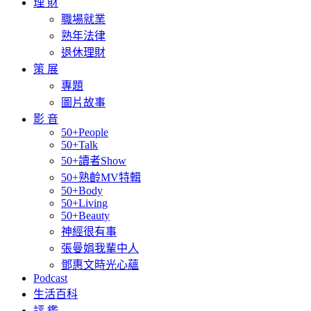
理 財
職場就業
熟年法律
退休理財
策 展
專題
圖片故事
影 音
50+People
50+Talk
50+讀者Show
50+熟齡MV特輯
50+Body
50+Living
50+Beauty
神經很有事
張曼娟我輩中人
鄧惠文時光心蘊
Podcast
生活百科
評 鑑