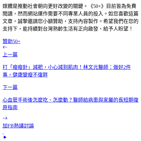
媒體是推動社會朝向更好改變的關鍵。《50+》目前皆為免費
閱讀，然而網站運作需要不同專業人員的投入。如您喜歡這篇
文章，誠摯邀請您小額贊助，支持內容製作。希望我們在您的
支持下，能持續對台灣熟齡生活有正向啟發、給予人盼望！
贊助50+
上一篇
打「瘦瘦針」減肥，小心減到肌肉！林文元醫師：做好2件
事，健康變瘦不復胖
下一篇
心血管手術後怎麼吃、怎麼動？醫師給病患與家屬的長短期復
原指南
加FB熱議討論