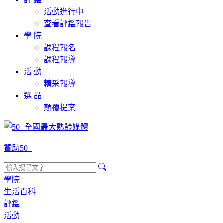
活動進行中
查看評鑑報告
學 院
課程報名
課程報導
活 動
精采報導
選 品
顛覆提案
贊助50+
學院
生活百科
評鑑
活動