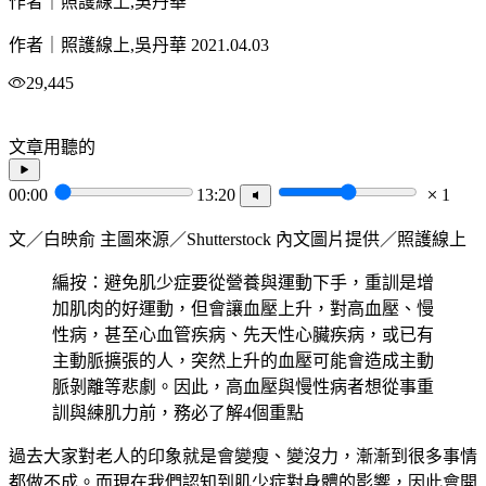
作者｜照護線上,吳丹華
作者｜照護線上,吳丹華
2021.04.03
29,445
文章用聽的
00:00
13:20
1
文／白映俞 主圖來源／Shutterstock 內文圖片提供／照護線上
編按：避免肌少症要從營養與運動下手，重訓是增
加肌肉的好運動，但會讓血壓上升，對高血壓、慢
性病，甚至心血管疾病、先天性心臟疾病，或已有
主動脈擴張的人，突然上升的血壓可能會造成主動
脈剝離等悲劇。因此，高血壓與慢性病者想從事重
訓與練肌力前，務必了解4個重點
過去大家對老人的印象就是會變瘦、變沒力，漸漸到很多事情
都做不成。而現在我們認知到肌少症對身體的影響，因此會開