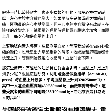
假使平時比較練耐力，像跑步這類的運動，那左心室壁會變
厚，左心室腔室容積也變大。如果平時多是做重訓之類的訓
練，運動員的左心室壁變厚，但左心室腔室容積沒有改變。在
這樣的改變之下，練重量的運動時運動員心跳速度加快，血壓
上升，每次心臟供血量也上升。
上臂動脈內置入導管，連續測量血壓。發現受試者在做向心收
縮的階段，也就是出力舉起重物的時候，收縮壓和舒張壓都會
快速上升，等到開始做離心收縮時，血壓則會下降。
那這些健康、有經驗的運動員在負重重訓時，血壓上升是上升
到多少呢？根據這個研究，
利用蹬腿機做腿推舉（double-leg
press）時血壓上升最多，平均血壓會上升到320/250mmHg，
其中一人甚至血壓高達480/350mmHg！而做單臂彎舉時，這
些受試者的血壓平均則是255/190mmHg。
看起來真是非常驚
人的高呢！
先照超音波確定主動脈沒有擴張變大 重