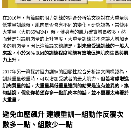
在2016年，有篇關於阻力訓練的綜合分析論文探討在大重量與
低重量訓練時，肌肉是否會有不同的變化。研究認為，當使用
大重量（大於65%RM）時，健身者的肌力確實增長較多，然
而若是討論肌肉量的上升幅度，大重量訓練並不會讓人增加更
多的肌肉量。因此這篇論文總結是，
對未曾受過訓練的一般人
來說，小於50% RM的訓練程度就能有效地促進肌肉生長與肌
力上升
。
2017年另一篇探討阻力訓練的回顧性綜合分析論文同樣認為，
訓練重量較重時，可以增加受試者的最大肌力。但
若考慮增進
肌肉質量的話，大重量與低重量達到的結果是沒有差異的。換
句話說，假使你希望存多一點肌肉本的話，並不需要太執著於
大重量
。
避免血壓飆升 建議重訓一組動作反覆次
數多一點、組數少一點