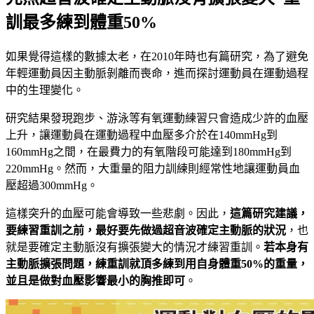
訓最多練到體重50%
如果覺得這樣的數據太老，在2010年時也有篇研究，為了避免
年輕運動員因主動脈剝離而喪命，進而探討運動員在運動過程
中的生理變化。
研究結果發現跑步、游泳等有氧運動練習只會造成少許的血壓
上升，讓運動員在運動過程中血壓多介於在140mmHg到
160mmHg之間，在最費力的有氧階段可能達到180mmHg到
220mmHg。然而，大重量的阻力訓練則經常性地讓運動員血
壓超過300mmHg。
這樣突升的血壓可能會導致一些悲劇。因此，
這篇研究建議，
要練習重訓之前，最好要先做過超音波確定主動脈的狀況
，也
就是要確定主動脈沒有擴張變大的情況才練習重訓。
若本身有
主動脈擴張問題，練重訓就頂多練到用自身體重50%的重量，
並且是做對血壓影響最小的胸推即可
。