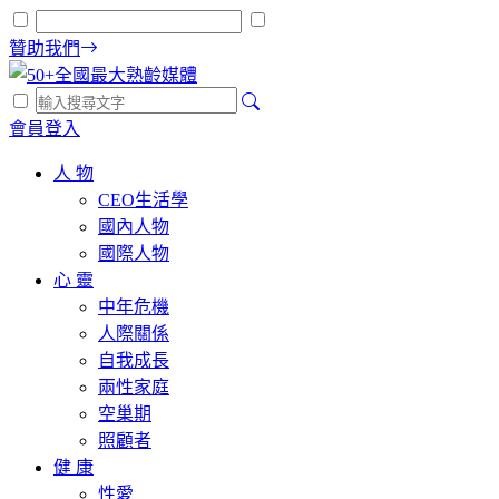
贊助我們
會員登入
人 物
CEO生活學
國內人物
國際人物
心 靈
中年危機
人際關係
自我成長
兩性家庭
空巢期
照顧者
健 康
性愛