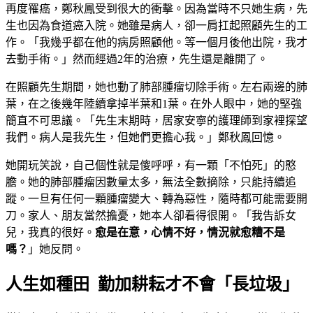
再度罹癌，鄭秋鳳受到很大的衝擊。因為當時不只她生病，先
生也因為食道癌入院。她雖是病人，卻一肩扛起照顧先生的工
作。「我幾乎都在他的病房照顧他。等一個月後他出院，我才
去動手術。」然而經過2年的治療，先生還是離開了。
在照顧先生期間，她也動了肺部腫瘤切除手術。左右兩邊的肺
葉，在之後幾年陸續拿掉半葉和1葉。在外人眼中，她的堅強
簡直不可思議。「先生末期時，居家安寧的護理師到家裡探望
我們。病人是我先生，但她們更擔心我。」鄭秋鳳回憶。
她開玩笑說，自己個性就是傻呼呼，有一顆「不怕死」的憨
膽。她的肺部腫瘤因數量太多，無法全數摘除，只能持續追
蹤。一旦有任何一顆腫瘤變大、轉為惡性，隨時都可能需要開
刀。家人、朋友當然擔憂，她本人卻看得很開。「我告訴女
兒，我真的很好。
愈是在意，心情不好，情況就愈糟不是
嗎？
」她反問。
人生如種田 勤加耕耘才不會「長垃圾」