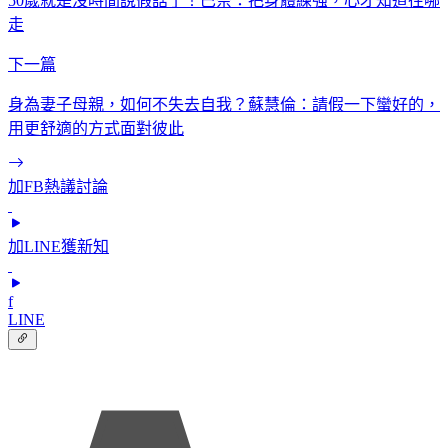
50歲就是沒時間說假話了！巴奈：把身體練強，心才知道往哪
走
下一篇
身為妻子母親，如何不失去自我？蘇慧倫：請假一下蠻好的，
用更舒適的方式面對彼此
加FB熱議討論
加LINE獲新知
f
LINE