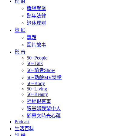
理 財
職場就業
熟年法律
退休理財
策 展
專題
圖片故事
影 音
50+People
50+Talk
50+讀者Show
50+熟齡MV特輯
50+Body
50+Living
50+Beauty
神經很有事
張曼娟我輩中人
鄧惠文時光心蘊
Podcast
生活百科
評 鑑