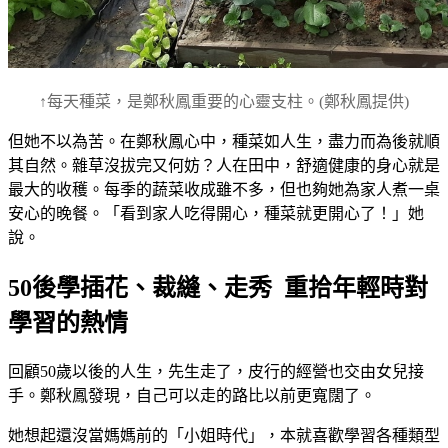
↑每天種菜，是鄭秋鳳重要的心靈支柱。(鄭秋鳳提供)
但她不以為苦。在鄭秋鳳心中，種菜如人生，盡力而為後就順
其自然。雜草沒拔完又何妨？人在田中，舒適健康的身心就是
最大的收穫。每季的蔬菜收成雖不多，但也夠她為家人煮一桌
安心的晚餐。「看到家人吃得開心，種菜就更開心了！」她
說。
50後學插花、裁縫、走秀 重拾年輕時對
學習的熱情
回顧50歲以後的人生，先生走了，皮行的經營也交由女兒接
手。鄭秋鳳發現，自己可以走的路比以前更寬闊了。
她想起還沒當媽媽前的「小姐時代」，本就喜歡學習各種類型