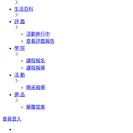
生活百科
評 鑑
活動進行中
查看評鑑報告
學 院
課程報名
課程報導
活 動
精采報導
選 品
顛覆提案
會員登入