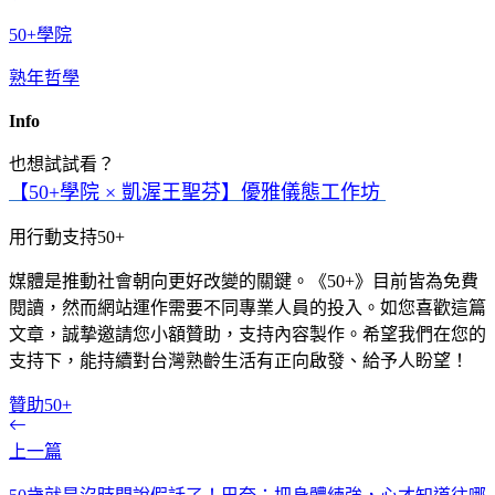
50+學院
熟年哲學
Info
也想試試看？
【50+學院 × 凱渥王聖芬】優雅儀態工作坊
用行動支持50+
媒體是推動社會朝向更好改變的關鍵。《50+》目前皆為免費
閱讀，然而網站運作需要不同專業人員的投入。如您喜歡這篇
文章，誠摯邀請您小額贊助，支持內容製作。希望我們在您的
支持下，能持續對台灣熟齡生活有正向啟發、給予人盼望！
贊助50+
上一篇