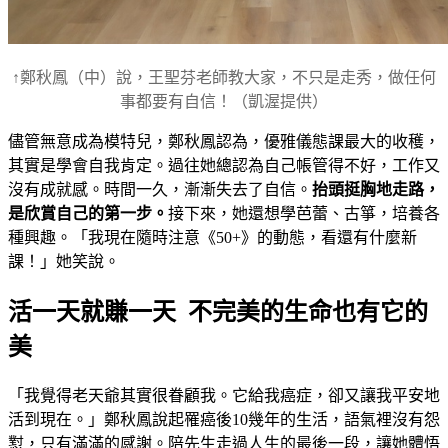
↑鄭秋鳳（中）說，王聖芬老師教大家，不只是走秀，做任何
事都要有自信！（凱渥提供）
儘管無意成為模特兒，鄭秋鳳認為，優雅儀態課最大的收穫，
其實是學會自我肯定。過往她總認為自己帳管得不好，工作又
沒有成就感。時間一久，漸漸失去了自信。
抬頭挺胸地走路，
是欣賞自己的第一步。
接下來，她還想學芭蕾、古箏，培養各
種興趣。「我現在隨時注意《50+》的動態，看還有什麼新
課！」她笑說。
活一天就賺一天 不完美的生命也有它的
美
「我覺得老天爺其實很眷顧我。它給我癌症，卻又讓我平安地
活到現在。」鄭秋鳳說起罹癌後10幾年的生活，語氣裡沒有怨
懟，只有滿滿的感謝。陪先生走過人生的最後一段，讓她體悟