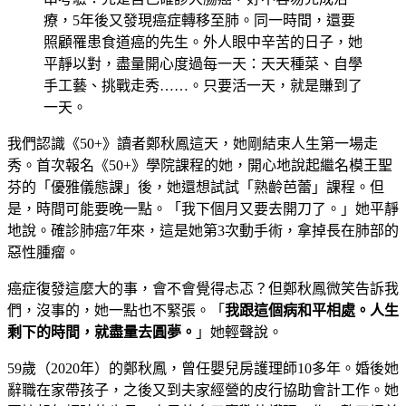
療，5年後又發現癌症轉移至肺。同一時間，還要
照顧罹患食道癌的先生。外人眼中辛苦的日子，她
平靜以對，盡量開心度過每一天：天天種菜、自學
手工藝、挑戰走秀……。只要活一天，就是賺到了
一天。
我們認識《50+》讀者鄭秋鳳這天，她剛結束人生第一場走
秀。首次報名《50+》學院課程的她，開心地說起繼名模王聖
芬的「優雅儀態課」後，她還想試試「熟齡芭蕾」課程。但
是，時間可能要晚一點。「我下個月又要去開刀了。」她平靜
地說。確診肺癌7年來，這是她第3次動手術，拿掉長在肺部的
惡性腫瘤。
癌症復發這麼大的事，會不會覺得忐忑？但鄭秋鳳微笑告訴我
們，沒事的，她一點也不緊張。「
我跟這個病和平相處。人生
剩下的時間，就盡量去圓夢。
」她輕聲說。
59歲（2020年）的鄭秋鳳，曾任嬰兒房護理師10多年。婚後她
辭職在家帶孩子，之後又到夫家經營的皮行協助會計工作。她