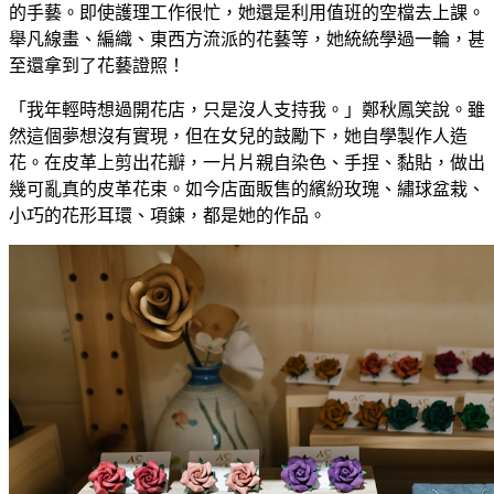
的手藝。即使護理工作很忙，她還是利用值班的空檔去上課。
舉凡線畫、編織、東西方流派的花藝等，她統統學過一輪，甚
至還拿到了花藝證照！
「我年輕時想過開花店，只是沒人支持我。」鄭秋鳳笑說。雖
然這個夢想沒有實現，但在女兒的鼓勵下，她自學製作人造
花。在皮革上剪出花瓣，一片片親自染色、手捏、黏貼，做出
幾可亂真的皮革花束。如今店面販售的繽紛玫瑰、繡球盆栽、
小巧的花形耳環、項鍊，都是她的作品。