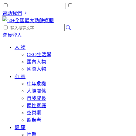
贊助我們
會員登入
人 物
CEO生活學
國內人物
國際人物
心 靈
中年危機
人際關係
自我成長
兩性家庭
空巢期
照顧者
健 康
性愛