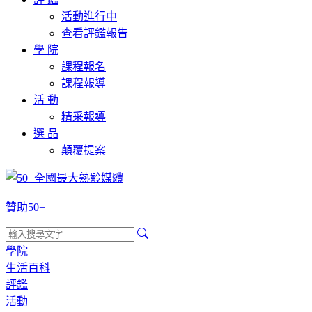
活動進行中
查看評鑑報告
學 院
課程報名
課程報導
活 動
精采報導
選 品
顛覆提案
贊助50+
學院
生活百科
評鑑
活動