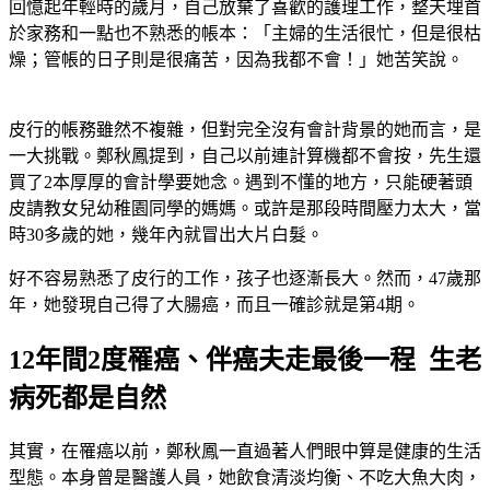
回憶起年輕時的歲月，自己放棄了喜歡的護理工作，整天埋首
於家務和一點也不熟悉的帳本：「主婦的生活很忙，但是很枯
燥；管帳的日子則是很痛苦，因為我都不會！」她苦笑說。
皮行的帳務雖然不複雜，但對完全沒有會計背景的她而言，是
一大挑戰。鄭秋鳳提到，自己以前連計算機都不會按，先生還
買了2本厚厚的會計學要她念。遇到不懂的地方，只能硬著頭
皮請教女兒幼稚園同學的媽媽。或許是那段時間壓力太大，當
時30多歲的她，幾年內就冒出大片白髮。
好不容易熟悉了皮行的工作，孩子也逐漸長大。然而，47歲那
年，她發現自己得了大腸癌，而且一確診就是第4期。
12年間2度罹癌、伴癌夫走最後一程 生老
病死都是自然
其實，在罹癌以前，鄭秋鳳一直過著人們眼中算是健康的生活
型態。本身曾是醫護人員，她飲食清淡均衡、不吃大魚大肉，