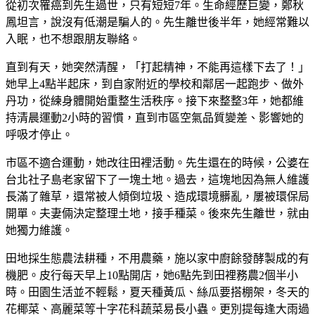
從初次罹癌到先生過世，只有短短7年。生命經歷巨變，鄭秋
鳳坦言，說沒有低潮是騙人的。先生離世後半年，她經常難以
入眠，也不想跟朋友聯絡。
直到有天，她突然清醒，「打起精神，不能再這樣下去了！」
她早上4點半起床，到自家附近的學校和鄰居一起跑步、做外
丹功，從練身體開始重整生活秩序。接下來整整3年，她都維
持清晨運動2小時的習慣，直到市區空氣品質變差、影響她的
呼吸才停止。
市區不適合運動，她改往田裡活動。先生還在的時候，公婆在
台北社子島老家留下了一塊土地。過去，這塊地因為無人維護
長滿了雜草，還常被人傾倒垃圾、造成環境髒亂，屢被環保局
開單。夫妻倆決定整理土地，接手種菜。後來先生離世，就由
她獨力維護。
田地採生態農法耕種，不用農藥，施以家中廚餘發酵製成的有
機肥。皮行每天早上10點開店，她6點先到田裡務農2個半小
時。田園生活並不輕鬆，夏天種黃瓜、絲瓜要搭棚架，冬天的
花椰菜、高麗菜等十字花科蔬菜易長小蟲。更別提每逢大雨過