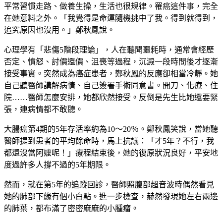
平常習慣走路、做養生操，生活也很規律。罹癌這件事，完全
在她意料之外。「我覺得是命運隨機挑中了我。得到就得到，
追究原因也沒用。」鄭秋鳳說。
心理學有「悲傷5階段理論」，人在聽聞噩耗時，通常會經歷
否定、憤怒、討價還價、沮喪等過程，沉澱一段時間後才逐漸
接受事實。突然成為癌症患者，鄭秋鳳的反應卻相當冷靜。她
自己聽醫師講解病情、自己簽署手術同意書。開刀、化療、住
院……醫師怎麼安排，她都欣然接受。反倒是先生比她還要緊
張，連病情都不敢聽。
大腸癌第4期的5年存活率約為10～20％。鄭秋鳳笑說，當她聽
醫師提到患者的平均餘命時，馬上抗議：「才5年？不行，我
都還沒當阿嬤呢！」療程結束後，她的復原狀況良好，平安地
度過許多人撐不過的5年期限。
然而，就在第5年的追蹤回診，醫師照腹部超音波時偶然看見
她的肺部下緣有個小白點。進一步檢查，赫然發現她左右兩邊
的肺葉，都布滿了密密麻麻的小腫瘤。