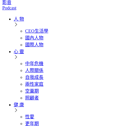
影音
Podcast
人 物
CEO生活學
國內人物
國際人物
心 靈
中年危機
人際關係
自我成長
兩性家庭
空巢期
照顧者
健 康
性愛
更年期