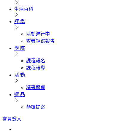
生活百科
評 鑑
活動進行中
查看評鑑報告
學 院
課程報名
課程報導
活 動
精采報導
選 品
顛覆提案
會員登入