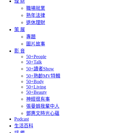
理 財
職場就業
熟年法律
退休理財
策 展
專題
圖片故事
影 音
50+People
50+Talk
50+讀者Show
50+熟齡MV特輯
50+Body
50+Living
50+Beauty
神經很有事
張曼娟我輩中人
鄧惠文時光心蘊
Podcast
生活百科
評 鑑