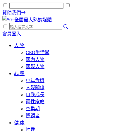
贊助我們
會員登入
人 物
CEO生活學
國內人物
國際人物
心 靈
中年危機
人際關係
自我成長
兩性家庭
空巢期
照顧者
健 康
性愛