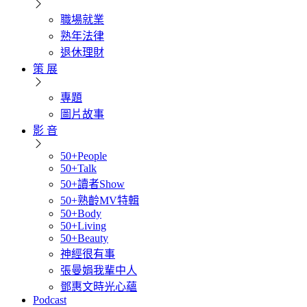
職場就業
熟年法律
退休理財
策 展
專題
圖片故事
影 音
50+People
50+Talk
50+讀者Show
50+熟齡MV特輯
50+Body
50+Living
50+Beauty
神經很有事
張曼娟我輩中人
鄧惠文時光心蘊
Podcast