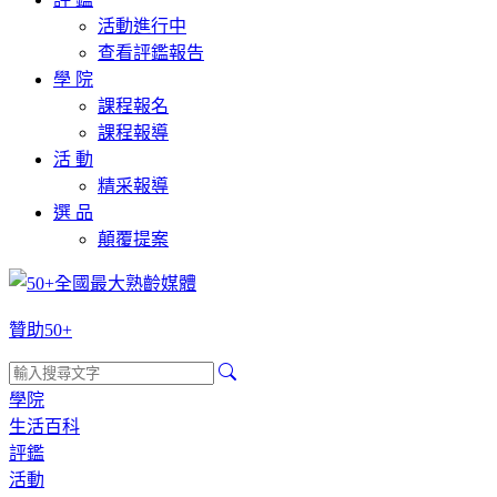
活動進行中
查看評鑑報告
學 院
課程報名
課程報導
活 動
精采報導
選 品
顛覆提案
贊助50+
學院
生活百科
評鑑
活動