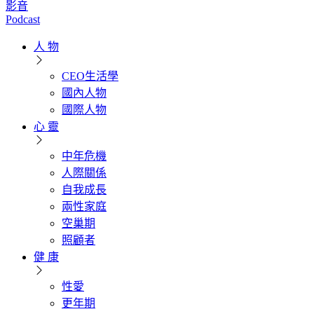
影音
Podcast
人 物
CEO生活學
國內人物
國際人物
心 靈
中年危機
人際關係
自我成長
兩性家庭
空巢期
照顧者
健 康
性愛
更年期