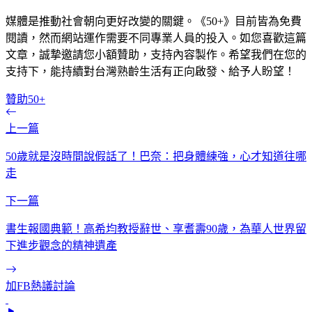
媒體是推動社會朝向更好改變的關鍵。《50+》目前皆為免費
閱讀，然而網站運作需要不同專業人員的投入。如您喜歡這篇
文章，誠摯邀請您小額贊助，支持內容製作。希望我們在您的
支持下，能持續對台灣熟齡生活有正向啟發、給予人盼望！
贊助50+
上一篇
50歲就是沒時間說假話了！巴奈：把身體練強，心才知道往哪
走
下一篇
書生報國典範！高希均教授辭世、享耆壽90歲，為華人世界留
下進步觀念的精神遺產
加FB熱議討論