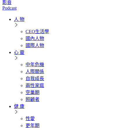
影音
Podcast
人 物
CEO生活學
國內人物
國際人物
心 靈
中年危機
人際關係
自我成長
兩性家庭
空巢期
照顧者
健 康
性愛
更年期