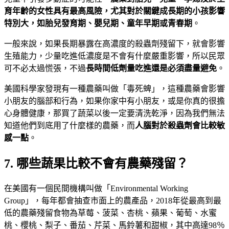
育年齡的女性具有最高風險，尤其對於關鍵成長期的小孩影響
特別大，如胎兒發育期、嬰兒期、童年早期或青春期
。
一般來說，如果長期暴露在高濃度的殺蟲劑殘留下，就會影響
生殖能力，少量吃進低濃度是不會有什麼嚴重影響，所以民眾
可不必太過慌張，不過
長時間低劑量吃進還是必須盡量避免
。
美國科學家發現有一種農藥叫做「毒死蜱」，這種農藥會影響
小朋友的腦部和行為，如果你家中有小朋友，或是你真的很擔
心身體健康，那買了蔬菜以後一定要清洗乾淨，因為我們無法
知道他們到底用了什麼樣的農藥，而
人腦對於殺蟲劑會比較敏
感一點
。
7. 哪些蔬果比較不會有農藥殘留？
在美國有一個民間機構叫做「Environmental Working
Group」，每年都會抽查市面上的農產品，2018年從最高到最
低的農藥殘留食物為草莓、菠菜、杏桃、蘋果、葡萄、水蜜
桃、櫻桃、梨子、番茄、芹菜、馬鈴薯和甜椒，其中高達98％