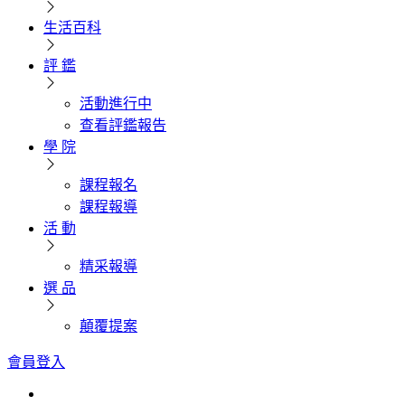
生活百科
評 鑑
活動進行中
查看評鑑報告
學 院
課程報名
課程報導
活 動
精采報導
選 品
顛覆提案
會員登入