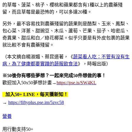
的草莓、菠菜、桃子、櫻桃和蘋果都含有1種以上的農藥殘
留，而且草莓是最恐怖的，可以多達20種。
另外，最不容易找到農藥殘留的蔬果則是酪梨、玉米、鳳梨、
包心菜、洋蔥、甜豌豆、木瓜、蘆筍、芒果、茄子、哈密瓜、
奇異果、甜瓜和白／綠花椰菜。似乎只要是有外皮包裹的蔬果
就比較不會有農藥殘留。
（本文摘自楊淑媚、蔡昆道著，《
蔬菜看人吃：不管有沒有生
病，為了健康都要實踐的蔬服飲食法
》，時報出版）
※50後你有哪些夢想？一起來完成50件想做的事！
歡迎加入50x50夢想計畫
→
https://pse.is/SW4KL
加入50+ LINE，每天獲新知！
→
https://fiftyplus.pse.im/5zvc58
營養
用行動支持50+