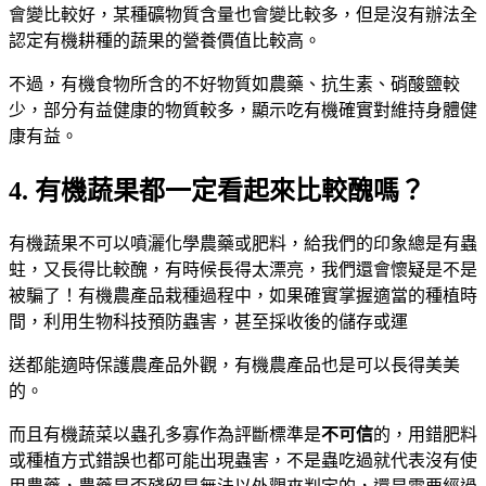
會變比較好，某種礦物質含量也會變比較多，但是沒有辦法全
認定有機耕種的蔬果的營養價值比較高。
不過，有機食物所含的不好物質如農藥、抗生素、硝酸鹽較
少，部分有益健康的物質較多，顯示吃有機確實對維持身體健
康有益。
4. 有機蔬果都一定看起來比較醜嗎？
有機蔬果不可以噴灑化學農藥或肥料，給我們的印象總是有蟲
蛀，又長得比較醜，有時候長得太漂亮，我們還會懷疑是不是
被騙了！有機農產品栽種過程中，如果確實掌握適當的種植時
間，利用生物科技預防蟲害，甚至採收後的儲存或運
送都能適時保護農產品外觀，有機農產品也是可以長得美美
的。
而且有機蔬菜以蟲孔多寡作為評斷標準是
不可信
的，用錯肥料
或種植方式錯誤也都可能出現蟲害，不是蟲吃過就代表沒有使