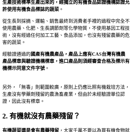
生產技術標準生產出來的，經獨立的有機食品認證機構認證允
許使用有機食品標誌的蔬菜
。
從生長到採摘、運輸、銷售最終到消費者手裡的過程中完全不
使用農藥、化肥、生長調節劑等化學物質，不使用基因工程技
術，沒有經過任何加工工藝、食品添加，也沒有殘留農藥的危
害的蔬菜。
經驗證通過的
國產有機農產品，產品上應有
CAS
台灣有機農
產品標章與驗證機構標章，進口產品則須經審查合格及標示有
機標示同意文件字號
。
另外，「無毒」則範圍較廣，原則上仍應比照有機栽培方法，
生產沒有學藥劑殘留的農漁畜產業，但由於未經驗證單位認
證，因此沒有標章。
2. 有機就沒有農藥殘留？
有機蔬菜還是會有農藥殘留
，大家千萬不要以為買有機食物就