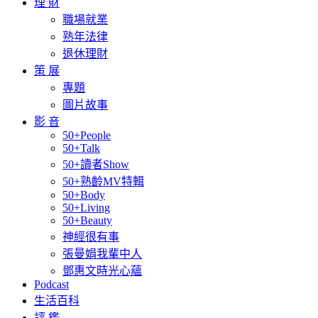
理 財
職場就業
熟年法律
退休理財
策 展
專題
圖片故事
影 音
50+People
50+Talk
50+讀者Show
50+熟齡MV特輯
50+Body
50+Living
50+Beauty
神經很有事
張曼娟我輩中人
鄧惠文時光心蘊
Podcast
生活百科
評 鑑