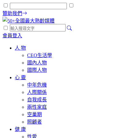
贊助我們
會員登入
人 物
CEO生活學
國內人物
國際人物
心 靈
中年危機
人際關係
自我成長
兩性家庭
空巢期
照顧者
健 康
性愛