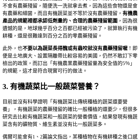
不會有農藥殘留，隨便洗一洗就拿去煮，因為這些食物還是會
有農藥和細菌，而且有機蔬菜並不等於沒有農藥殘留，
有機農
產品的規範裡都承認低劑量的、合理的農藥殘留範圍
，因為很
遺憾的是，地球幾乎百分之百都已經被污染了，就算執行有機
耕種，還是很難達到百分之百的零農藥殘留。
此外，也
不要以為蔬菜長得醜或有蟲咬就沒有農藥殘留喔
！即
便是土地廣大、設置隔離帶比較容易的美國，仍然不敢訂下零
檢出的政策，而訂出「有機農業農藥殘留量為安全值的5％」
的規範，這才是符合現實可行的做法。
3. 有機蔬菜比一般蔬菜營養？
目前並沒有科學證明「有機蔬菜比傳統種植的蔬菜還要營
養」，有機蔬菜的農藥殘留的確比一般種植的還要少，但很多
研究去比較有機蔬菜和一般蔬菜的營養價值，結果發現有機蔬
菜含有的礦物質、維生素並沒有比一般蔬菜多。
偶爾可能會有1、2篇論文指出，某種植物在有機耕種之後口感