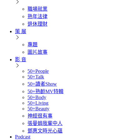
職場就業
熟年法律
退休理財
策 展
專題
圖片故事
影 音
50+People
50+Talk
50+讀者Show
50+熟齡MV特輯
50+Body
50+Living
50+Beauty
神經很有事
張曼娟我輩中人
鄧惠文時光心蘊
Podcast