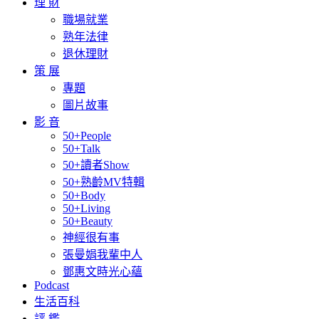
理 財
職場就業
熟年法律
退休理財
策 展
專題
圖片故事
影 音
50+People
50+Talk
50+讀者Show
50+熟齡MV特輯
50+Body
50+Living
50+Beauty
神經很有事
張曼娟我輩中人
鄧惠文時光心蘊
Podcast
生活百科
評 鑑