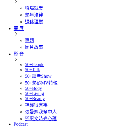
職場就業
熟年法律
退休理財
策 展
專題
圖片故事
影 音
50+People
50+Talk
50+讀者Show
50+熟齡MV特輯
50+Body
50+Living
50+Beauty
神經很有事
張曼娟我輩中人
鄧惠文時光心蘊
Podcast