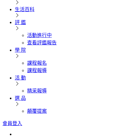
生活百科
評 鑑
活動進行中
查看評鑑報告
學 院
課程報名
課程報導
活 動
精采報導
選 品
顛覆提案
會員登入