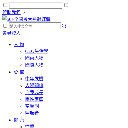
贊助我們
會員登入
人 物
CEO生活學
國內人物
國際人物
心 靈
中年危機
人際關係
自我成長
兩性家庭
空巢期
照顧者
健 康
性愛