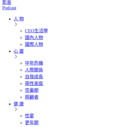
影音
Podcast
人 物
CEO生活學
國內人物
國際人物
心 靈
中年危機
人際關係
自我成長
兩性家庭
空巢期
照顧者
健 康
性愛
更年期