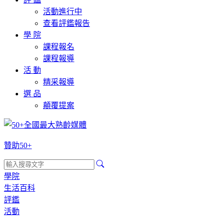
活動進行中
查看評鑑報告
學 院
課程報名
課程報導
活 動
精采報導
選 品
顛覆提案
贊助50+
學院
生活百科
評鑑
活動