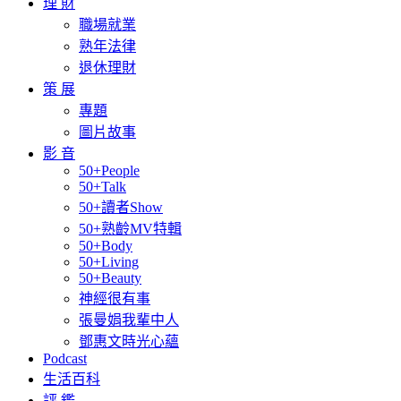
理 財
職場就業
熟年法律
退休理財
策 展
專題
圖片故事
影 音
50+People
50+Talk
50+讀者Show
50+熟齡MV特輯
50+Body
50+Living
50+Beauty
神經很有事
張曼娟我輩中人
鄧惠文時光心蘊
Podcast
生活百科
評 鑑