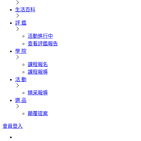
生活百科
評 鑑
活動進行中
查看評鑑報告
學 院
課程報名
課程報導
活 動
精采報導
選 品
顛覆提案
會員登入