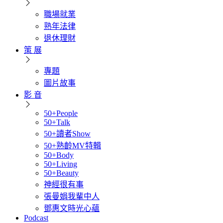
職場就業
熟年法律
退休理財
策 展
專題
圖片故事
影 音
50+People
50+Talk
50+讀者Show
50+熟齡MV特輯
50+Body
50+Living
50+Beauty
神經很有事
張曼娟我輩中人
鄧惠文時光心蘊
Podcast