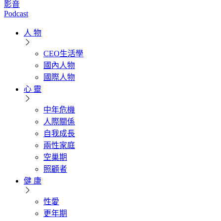
影音
Podcast
人 物
CEO生活學
國內人物
國際人物
心 靈
中年危機
人際關係
自我成長
兩性家庭
空巢期
照顧者
健 康
性愛
更年期