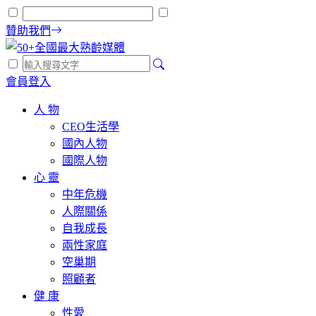
贊助我們
會員登入
人 物
CEO生活學
國內人物
國際人物
心 靈
中年危機
人際關係
自我成長
兩性家庭
空巢期
照顧者
健 康
性愛