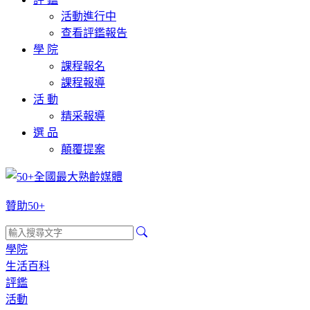
活動進行中
查看評鑑報告
學 院
課程報名
課程報導
活 動
精采報導
選 品
顛覆提案
贊助50+
學院
生活百科
評鑑
活動