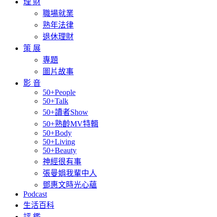
理 財
職場就業
熟年法律
退休理財
策 展
專題
圖片故事
影 音
50+People
50+Talk
50+讀者Show
50+熟齡MV特輯
50+Body
50+Living
50+Beauty
神經很有事
張曼娟我輩中人
鄧惠文時光心蘊
Podcast
生活百科
評 鑑