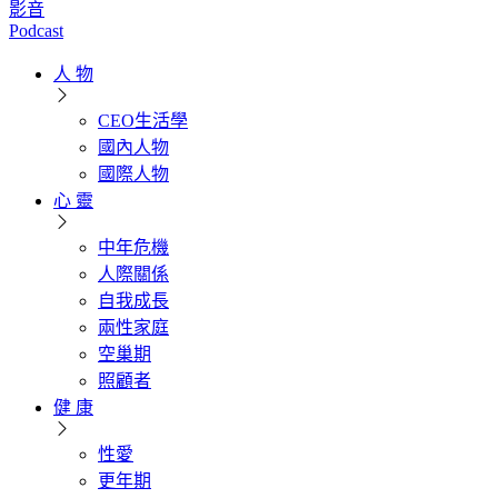
影音
Podcast
人 物
CEO生活學
國內人物
國際人物
心 靈
中年危機
人際關係
自我成長
兩性家庭
空巢期
照顧者
健 康
性愛
更年期