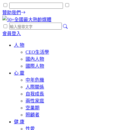
贊助我們
會員登入
人 物
CEO生活學
國內人物
國際人物
心 靈
中年危機
人際關係
自我成長
兩性家庭
空巢期
照顧者
健 康
性愛