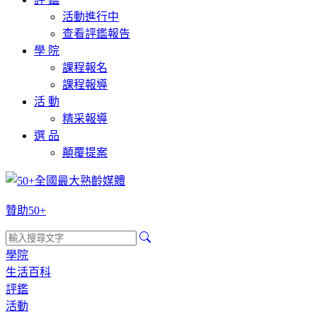
活動進行中
查看評鑑報告
學 院
課程報名
課程報導
活 動
精采報導
選 品
顛覆提案
贊助50+
學院
生活百科
評鑑
活動