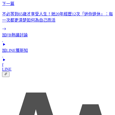
下一篇
不必等到65歲才享受人生！她20年經歷12次「迷你退休」：每
一次都更清楚如何為自己而活
加FB熱議討論
加LINE獲新知
f
LINE