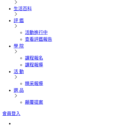
生活百科
評 鑑
活動進行中
查看評鑑報告
學 院
課程報名
課程報導
活 動
精采報導
選 品
顛覆提案
會員登入