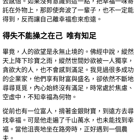
去感悟。如果沒有意識到這一點，把幸福一味寄
託在外物上，那即使奔波了一輩子，也不一定能
得到，反而讓自己離幸福愈來愈遠。
得失不能操之在己 唯有知足
畢竟，人的欲望是永無止境的。佛經中說，縱然
天上降下珍寶之雨，縱然世間妙欲被一人獨享，
貪欲大的人，也不會感到滿足。我見過很多成功
的企業家，他們享有財富與盛名，卻依然不斷地
尋尋覓覓，內心始終沒有滿足，時常處於焦慮、
空虛中，不知幸福為何物。
從前也有一位富人，揹著金銀財寶，到遠方去尋
找幸福。可是他走遍了千山萬水，也未能找到幸
福。當他沮喪地坐在路旁時，正好遇到一個農
夫。