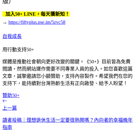
版）
加入50+ LINE，每天獲新知！
→
https://fiftyplus.pse.im/5zvc58
自我成長
用行動支持50+
媒體是推動社會朝向更好改變的關鍵。《50+》目前皆為免費
閱讀，然而網站運作需要不同專業人員的投入。如您喜歡這篇
文章，誠摯邀請您小額贊助，支持內容製作。希望我們在您的
支持下，能持續對台灣熟齡生活有正向啟發、給予人盼望！
贊助50+
上一篇
讀者投稿｜理想退休生活一定要很熱鬧嗎？內向者的幸福晚年
指南