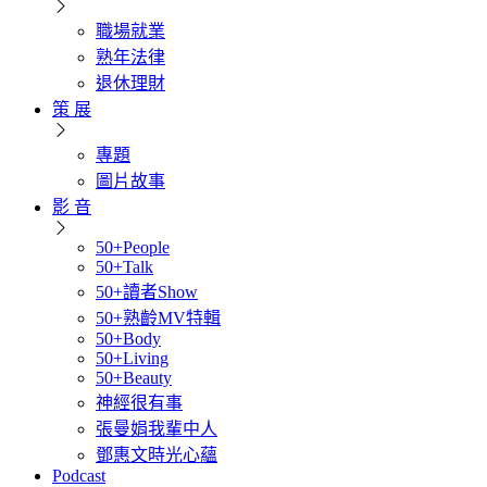
職場就業
熟年法律
退休理財
策 展
專題
圖片故事
影 音
50+People
50+Talk
50+讀者Show
50+熟齡MV特輯
50+Body
50+Living
50+Beauty
神經很有事
張曼娟我輩中人
鄧惠文時光心蘊
Podcast