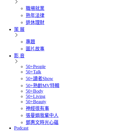
職場就業
熟年法律
退休理財
策 展
專題
圖片故事
影 音
50+People
50+Talk
50+讀者Show
50+熟齡MV特輯
50+Body
50+Living
50+Beauty
神經很有事
張曼娟我輩中人
鄧惠文時光心蘊
Podcast