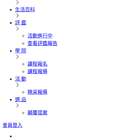
生活百科
評 鑑
活動進行中
查看評鑑報告
學 院
課程報名
課程報導
活 動
精采報導
選 品
顛覆提案
會員登入