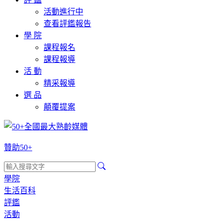
活動進行中
查看評鑑報告
學 院
課程報名
課程報導
活 動
精采報導
選 品
顛覆提案
贊助50+
學院
生活百科
評鑑
活動