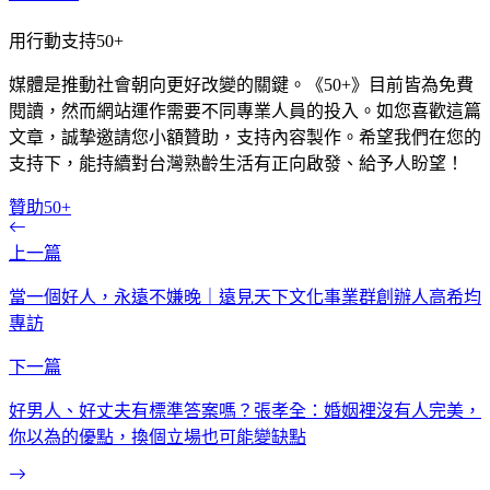
用行動支持50+
媒體是推動社會朝向更好改變的關鍵。《50+》目前皆為免費
閱讀，然而網站運作需要不同專業人員的投入。如您喜歡這篇
文章，誠摯邀請您小額贊助，支持內容製作。希望我們在您的
支持下，能持續對台灣熟齡生活有正向啟發、給予人盼望！
贊助50+
上一篇
當一個好人，永遠不嫌晚｜遠見天下文化事業群創辦人高希均
專訪
下一篇
好男人、好丈夫有標準答案嗎？張孝全：婚姻裡沒有人完美，
你以為的優點，換個立場也可能變缺點