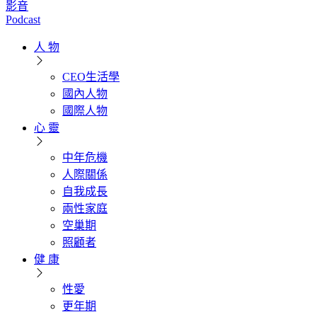
影音
Podcast
人 物
CEO生活學
國內人物
國際人物
心 靈
中年危機
人際關係
自我成長
兩性家庭
空巢期
照顧者
健 康
性愛
更年期