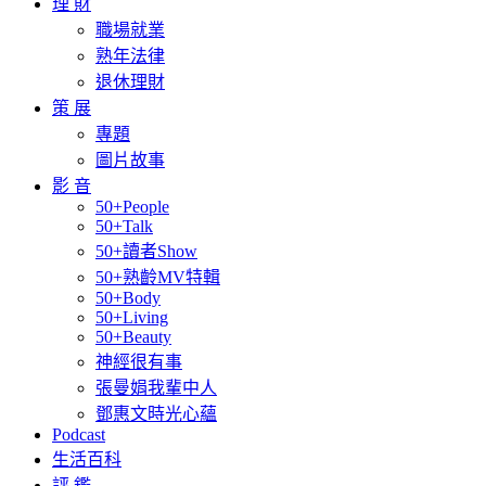
理 財
職場就業
熟年法律
退休理財
策 展
專題
圖片故事
影 音
50+People
50+Talk
50+讀者Show
50+熟齡MV特輯
50+Body
50+Living
50+Beauty
神經很有事
張曼娟我輩中人
鄧惠文時光心蘊
Podcast
生活百科
評 鑑