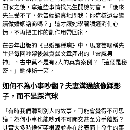
回家之後，拿這些事情找先生開檢討會。「後來
先生受不了，還曾經認真地問我：你這樣還要繼
續做婚姻諮商嗎？」這才讓她學著調適消化心
情，不再把工作的副作用帶回家。
在去年出版的《已婚是種病》中，馬度芸暱稱先
生是每回吵架後就貢獻文章產出的「靈感男
神」，書中莫不是有2人的真實案例？「這個是秘
密。」她神秘一笑。
如何不為小事吵翻？夫妻溝通該像踩影
子，而不是踩汽球
「有時我們聽到別人的故事，可能會覺得不可思
議：為何小事也能吵到不可開交甚至分手離婚？
其實大多時候衝突根源並非在於表面上發生的事