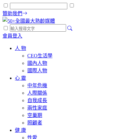
贊助我們
會員登入
人 物
CEO生活學
國內人物
國際人物
心 靈
中年危機
人際關係
自我成長
兩性家庭
空巢期
照顧者
健 康
性愛