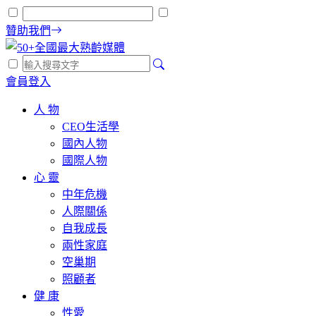
贊助我們
會員登入
人 物
CEO生活學
國內人物
國際人物
心 靈
中年危機
人際關係
自我成長
兩性家庭
空巢期
照顧者
健 康
性愛