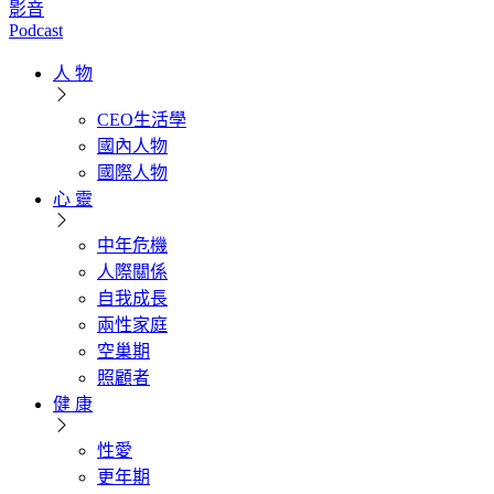
影音
Podcast
人 物
CEO生活學
國內人物
國際人物
心 靈
中年危機
人際關係
自我成長
兩性家庭
空巢期
照顧者
健 康
性愛
更年期