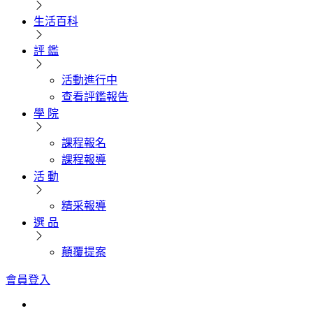
生活百科
評 鑑
活動進行中
查看評鑑報告
學 院
課程報名
課程報導
活 動
精采報導
選 品
顛覆提案
會員登入