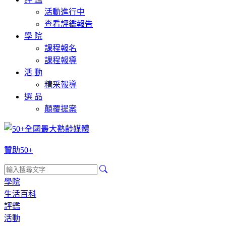
活動進行中
查看評鑑報告
學 院
課程報名
課程報導
活 動
精采報導
選 品
顛覆提案
贊助50+
學院
生活百科
評鑑
活動