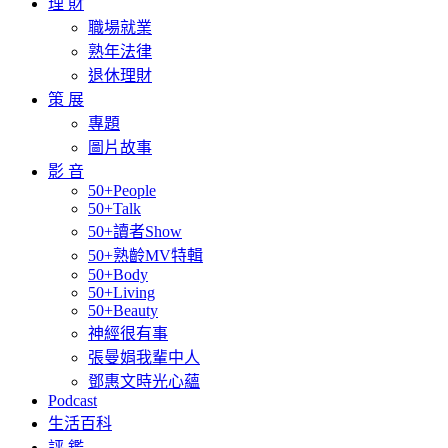
理 財
職場就業
熟年法律
退休理財
策 展
專題
圖片故事
影 音
50+People
50+Talk
50+讀者Show
50+熟齡MV特輯
50+Body
50+Living
50+Beauty
神經很有事
張曼娟我輩中人
鄧惠文時光心蘊
Podcast
生活百科
評 鑑