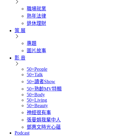
職場就業
熟年法律
退休理財
策 展
專題
圖片故事
影 音
50+People
50+Talk
50+讀者Show
50+熟齡MV特輯
50+Body
50+Living
50+Beauty
神經很有事
張曼娟我輩中人
鄧惠文時光心蘊
Podcast