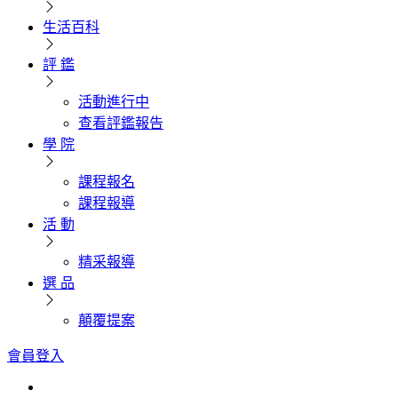
生活百科
評 鑑
活動進行中
查看評鑑報告
學 院
課程報名
課程報導
活 動
精采報導
選 品
顛覆提案
會員登入