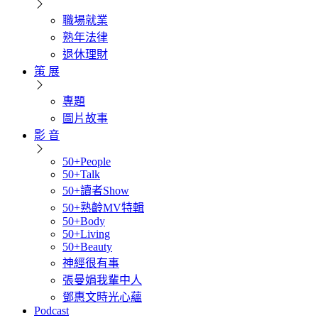
職場就業
熟年法律
退休理財
策 展
專題
圖片故事
影 音
50+People
50+Talk
50+讀者Show
50+熟齡MV特輯
50+Body
50+Living
50+Beauty
神經很有事
張曼娟我輩中人
鄧惠文時光心蘊
Podcast