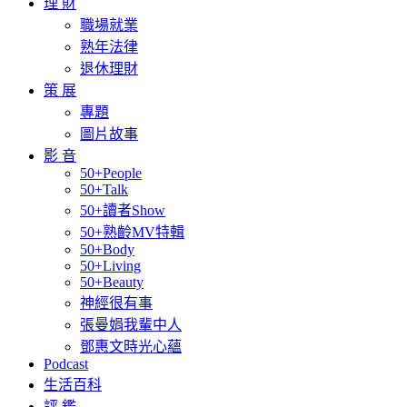
理 財
職場就業
熟年法律
退休理財
策 展
專題
圖片故事
影 音
50+People
50+Talk
50+讀者Show
50+熟齡MV特輯
50+Body
50+Living
50+Beauty
神經很有事
張曼娟我輩中人
鄧惠文時光心蘊
Podcast
生活百科
評 鑑