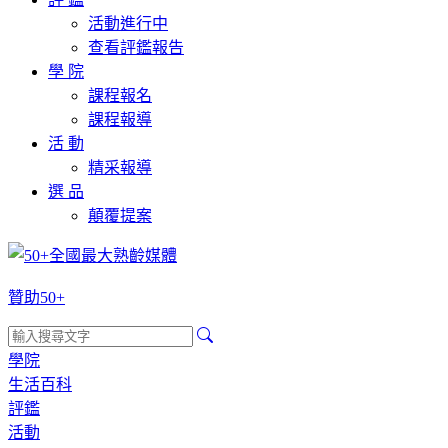
活動進行中
查看評鑑報告
學 院
課程報名
課程報導
活 動
精采報導
選 品
顛覆提案
贊助50+
學院
生活百科
評鑑
活動