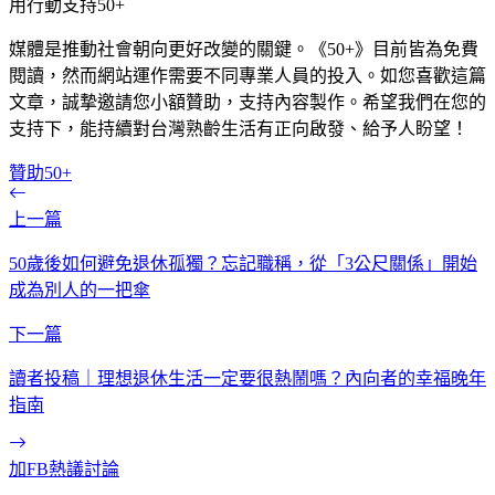
用行動支持50+
媒體是推動社會朝向更好改變的關鍵。《50+》目前皆為免費
閱讀，然而網站運作需要不同專業人員的投入。如您喜歡這篇
文章，誠摯邀請您小額贊助，支持內容製作。希望我們在您的
支持下，能持續對台灣熟齡生活有正向啟發、給予人盼望！
贊助50+
上一篇
50歲後如何避免退休孤獨？忘記職稱，從「3公尺關係」開始
成為別人的一把傘
下一篇
讀者投稿｜理想退休生活一定要很熱鬧嗎？內向者的幸福晚年
指南
加FB熱議討論