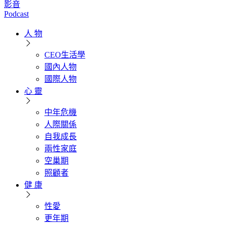
影音
Podcast
人 物
CEO生活學
國內人物
國際人物
心 靈
中年危機
人際關係
自我成長
兩性家庭
空巢期
照顧者
健 康
性愛
更年期