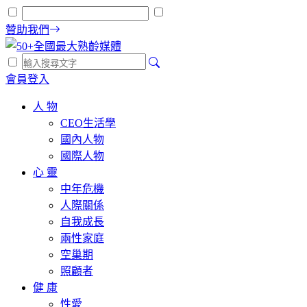
贊助我們
會員登入
人 物
CEO生活學
國內人物
國際人物
心 靈
中年危機
人際關係
自我成長
兩性家庭
空巢期
照顧者
健 康
性愛