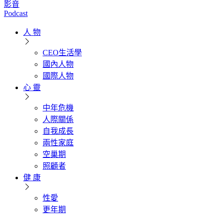
影音
Podcast
人 物
CEO生活學
國內人物
國際人物
心 靈
中年危機
人際關係
自我成長
兩性家庭
空巢期
照顧者
健 康
性愛
更年期