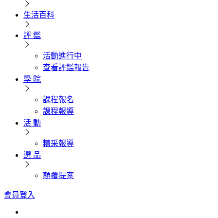
生活百科
評 鑑
活動進行中
查看評鑑報告
學 院
課程報名
課程報導
活 動
精采報導
選 品
顛覆提案
會員登入