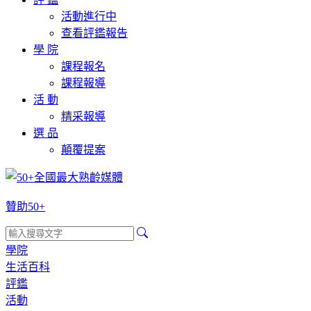
活動進行中
查看評鑑報告
學 院
課程報名
課程報導
活 動
精采報導
選 品
顛覆提案
贊助50+
學院
生活百科
評鑑
活動