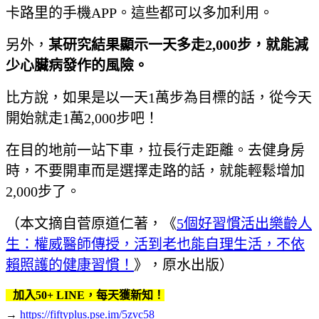
卡路里的手機APP。這些都可以多加利用。
另外，
某研究結果顯示一天多走
2,000
步，就能減
少心臟病發作的風險。
比方說，如果是以一天1萬步為目標的話，從今天
開始就走1萬2,000步吧！
在目的地前一站下車，拉長行走距離。去健身房
時，不要開車而是選擇走路的話，就能輕鬆增加
2,000步了。
（本文摘自菅原道仁著，《
5個好習慣活出樂齡人
生：權威醫師傳授，活到老也能自理生活，不依
賴照護的健康習慣！
》，原水出版）
加入50+ LINE，每天獲新知！
→
https://fiftyplus.pse.im/5zvc58