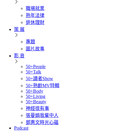
職場就業
熟年法律
退休理財
策 展
專題
圖片故事
影 音
50+People
50+Talk
50+讀者Show
50+熟齡MV特輯
50+Body
50+Living
50+Beauty
神經很有事
張曼娟我輩中人
鄧惠文時光心蘊
Podcast