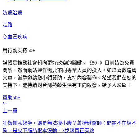
防病治病
走路
心血管疾病
用行動支持50+
媒體是推動社會朝向更好改變的關鍵。《50+》目前皆為免費
閱讀，然而網站運作需要不同專業人員的投入。如您喜歡這篇
文章，誠摯邀請您小額贊助，支持內容製作。希望我們在您的
支持下，能持續對台灣熟齡生活有正向啟發、給予人盼望！
贊助50+
上一篇
狂做仰臥起坐，還是無法瘦小腹？蕭捷健醫師：問題不在練不
夠，是皮下脂肪根本沒動，3步驟真正有效