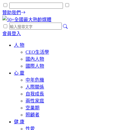
贊助我們
會員登入
人 物
CEO生活學
國內人物
國際人物
心 靈
中年危機
人際關係
自我成長
兩性家庭
空巢期
照顧者
健 康
性愛