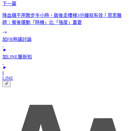
下一篇
降血糖不用散步半小時，飯後走樓梯3分鐘就有效！思思醫
師：餐後運動「時機」比「強度」重要
加FB熱議討論
加LINE獲新知
f
LINE