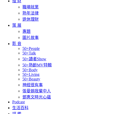
理 財
職場就業
熟年法律
退休理財
策 展
專題
圖片故事
影 音
50+People
50+Talk
50+讀者Show
50+熟齡MV特輯
50+Body
50+Living
50+Beauty
神經很有事
張曼娟我輩中人
鄧惠文時光心蘊
Podcast
生活百科
評 鑑