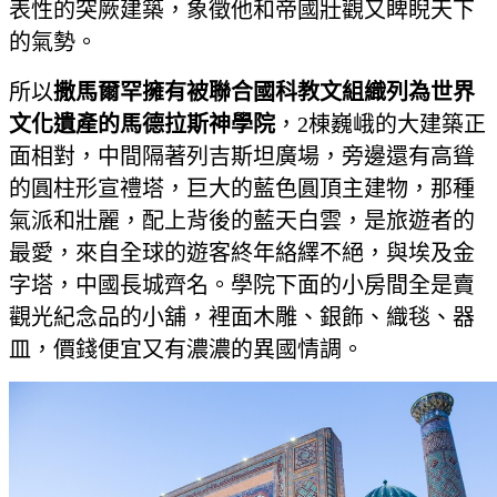
表性的突厥建築，象徵他和帝國壯觀又睥睨天下
的氣勢。
所以
撒馬爾罕擁有被聯合國科教文組織列為世界
文化遺產的馬德拉斯神學院
，2棟巍峨的大建築正
面相對，中間隔著列吉斯坦廣場，旁邊還有高聳
的圓柱形宣禮塔，巨大的藍色圓頂主建物，那種
氣派和壯麗，配上背後的藍天白雲，是旅遊者的
最愛，來自全球的遊客終年絡繹不絕，與埃及金
字塔，中國長城齊名。學院下面的小房間全是賣
觀光紀念品的小舖，裡面木雕、銀飾、織毯、器
皿，價錢便宜又有濃濃的異國情調。