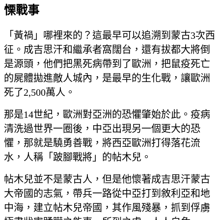
慄戰事
「黃禍」哪裡來的？這最早可以追溯到蒙古3次西
征。成吉思汗和繼承者窩闊台，還有拔都大將倒
是源頭，他們把黑死病帶到了歐洲，把鼠疫死亡
的屍體拋進敵人城內，是最早的生化戰，讓歐洲
死了2,500萬人。
那是14世紀，歐洲對亞洲的恐懼肇始於此。疫病
清洗過世界一圈後，中亞出現另一個更大的恐
懼，那就是驍勇善戰，將西亞歐洲打得落花流
水，人稱「跛腳戰將」的帖木兒。
帖木兒並不是蒙古人，但是他懷著成吉思汗蒙古
大帝國的志氣，帶兵一路從中亞打到敘利亞和地
中海，建立帖木兒帝國，其作風殘暴，抓到俘虜