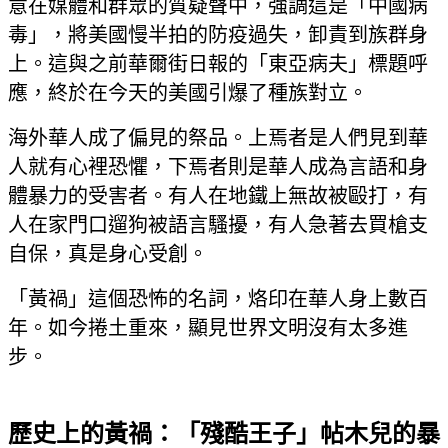
意在媒體和群眾的質疑聲中，強調這是「中國病
毒」，將美國慢半拍的防疫過失，卸責到族群身
上。這與之前華爾街日報的「東亞病夫」標題呼
應，終於在今天的美國引爆了種族對立。
海外華人成了偏見的祭品。上焉者是人們見到華
人就有心裡恐懼，下焉者則是華人成為言語和身
體暴力的受害者。有人在地鐵上無故被毆打，有
人在家門口遛狗被語言騷擾，有人急著去買槍支
自保，真是身心受創。
「黃禍」這個恐怖的名詞，烙印在華人身上數百
年。如今捲土重來，顯見世界文明沒有太多進
步。
歷史上的黃禍：「殘酷王子」帖木兒的暴