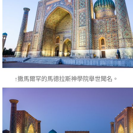
↑撒馬爾罕的馬德拉斯神學院舉世聞名。