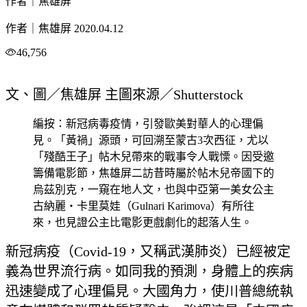
作者｜焦雄屏
作者｜焦雄屏
2020.04.12
46,756
文、圖／焦雄屏 主圖來源／Shutterstock
編按：新冠病毒疫情，引發歐美對華人的心理偏
見。「黃禍」源頭，可回溯至蒙古3次西征，尤以
「殘酷王子」帖木兒帶來的戰事令人戰慄。因受邀
籌備電影節，焦雄屏二訪昔時屬於帖木兒帝國下的
烏茲別克，一窺在地人文，也與中亞第一美女公主
古納麗‧卡里莫娃（Gulnari Karimova）有所往
來，也見證公主比電影更戲劇化的起落人生。
新冠病疫（Covid-19，又稱武漢肺炎）已經被定
義為世界流行病。如同我的預測，身體上的疾病
迅速變成了心理偏見。大國角力，使川普總統執