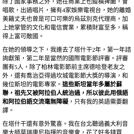
除了國家事務之外，她在商業上也縱橫捭闔，會
唱歌，出過唱片，擁有4家娛樂電視台，她的離婚
美籍丈夫也曾是可口可樂的烏茲別克代理商，加
上她掌管的文化和電信實業，累積財富至多，稱
得上富可敵國。
在她的領導之下，我連去了塔什干2年，第一年諮
詢獻策，第二年是當然的國際電影節評審。評審
團有5人，除了柏林電影節前主席德哈登老友之
外，還有喬治亞得過坎城電影節大獎的導演，和
幾位斯坦的電影專家。
這些斯坦當年多屬於蘇
聯，祖先又被阿拉伯人統治過，所以彼此用俄語
和阿拉伯語交流毫無障礙
，只有我的英語需要翻
譯。
在塔什干還有意外驚喜。我在台北聽過義大利音
樂大師莫瑞康尼指揮的音樂會，花了好多錢買