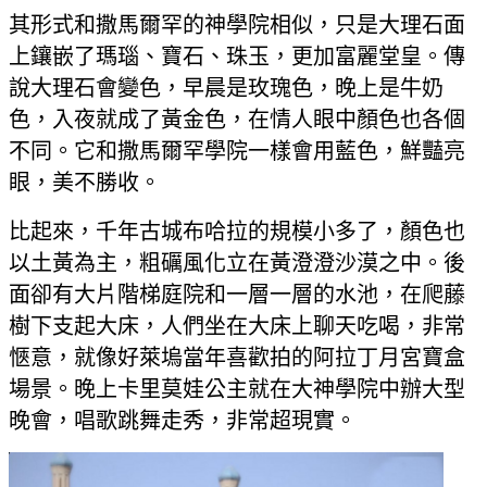
其形式和撒馬爾罕的神學院相似，只是大理石面
上鑲嵌了瑪瑙、寶石、珠玉，更加富麗堂皇。傳
說大理石會變色，早晨是玫瑰色，晚上是牛奶
色，入夜就成了黃金色，在情人眼中顏色也各個
不同。它和撒馬爾罕學院一樣會用藍色，鮮豔亮
眼，美不勝收。
比起來，千年古城布哈拉的規模小多了，顏色也
以土黃為主，粗礪風化立在黃澄澄沙漠之中。後
面卻有大片階梯庭院和一層一層的水池，在爬藤
樹下支起大床，人們坐在大床上聊天吃喝，非常
愜意，就像好萊塢當年喜歡拍的阿拉丁月宮寶盒
場景。晚上卡里莫娃公主就在大神學院中辦大型
晚會，唱歌跳舞走秀，非常超現實。