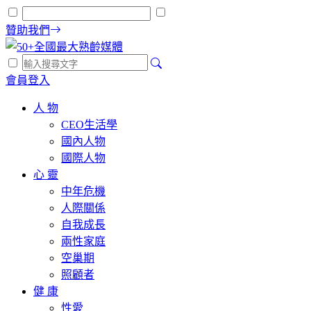
贊助我們
會員登入
人 物
CEO生活學
國內人物
國際人物
心 靈
中年危機
人際關係
自我成長
兩性家庭
空巢期
照顧者
健 康
性愛