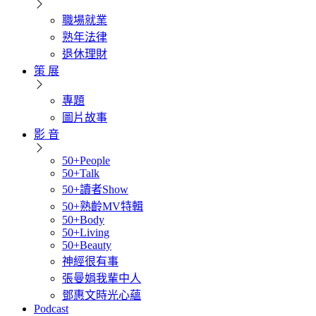
職場就業
熟年法律
退休理財
策 展
專題
圖片故事
影 音
50+People
50+Talk
50+讀者Show
50+熟齡MV特輯
50+Body
50+Living
50+Beauty
神經很有事
張曼娟我輩中人
鄧惠文時光心蘊
Podcast