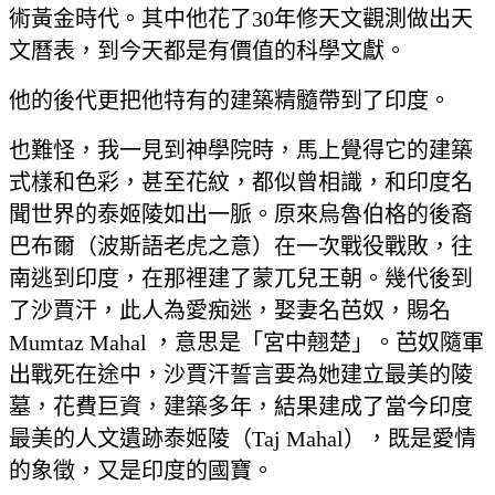
術黃金時代。其中他花了30年修天文觀測做出天
文曆表，到今天都是有價值的科學文獻。
他的後代更把他特有的建築精髓帶到了印度。
也難怪，我一見到神學院時，馬上覺得它的建築
式樣和色彩，甚至花紋，都似曾相識，和印度名
聞世界的泰姬陵如出一脈。原來烏魯伯格的後裔
巴布爾（波斯語老虎之意）在一次戰役戰敗，往
南逃到印度，在那裡建了蒙兀兒王朝。幾代後到
了沙賈汗，此人為愛痴迷，娶妻名芭奴，賜名
Mumtaz Mahal ，意思是「宮中翹楚」。芭奴隨軍
出戰死在途中，沙賈汗誓言要為她建立最美的陵
墓，花費巨資，建築多年，結果建成了當今印度
最美的人文遺跡泰姬陵（Taj Mahal），既是愛情
的象徵，又是印度的國寶。