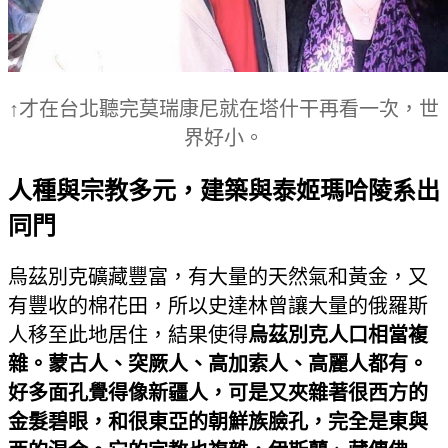
↑才在台北聽完莫瑞康尼就在塔什干再看一次，世
界好小。
人種與宗教多元，建築與泰姬瑪哈陵系出
同門
烏茲別克礦藏豐富，有大量的天然氣和黃金，又
有豐收的棉花田，所以史達林曾讓大量的俄羅斯
人移至此地居住，結果使得
烏茲別克人口相當複
雜。蒙古人、突厥人、高加索人、高麗人都有。
好多面孔覺得像新疆人，可是又夾雜著很西方的
金髮碧眼，和很東亞的朝鮮族臉孔，完全是東與