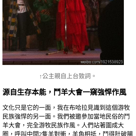
↑公主親自上台致詞。
源自生存本能，鬥羊大會一窺強悍作風
文化只是它的一面，我在布哈拉見識到這個游牧
民族強悍的另一面。我們被邀參加當地民俗的鬥
羊大會，完全游牧民族作風。人們站著圍成大
圈，呼叫中間2隻羊對衝，羊角相抵，鬥得肚破腸