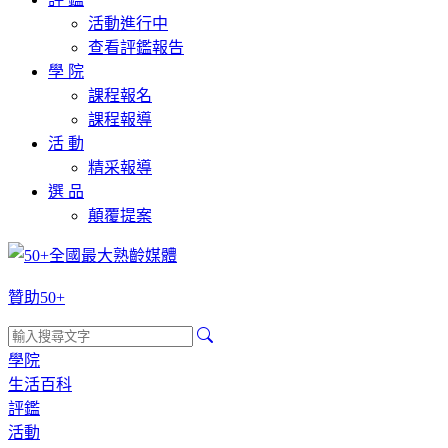
活動進行中
查看評鑑報告
學 院
課程報名
課程報導
活 動
精采報導
選 品
顛覆提案
贊助50+
學院
生活百科
評鑑
活動