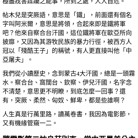
極盡戕害蹂躪之能事，所到之處，人人自危。
帖木兒是突厥語，意思是「鐵」，前面還有個名
字叫阿米爾，意思是將領，合起來即是鐵將軍
吧？他來自察合台汗國，這位鐵將軍在歐亞所向
披靡，又因為其游牧民族的暴力行徑，被西方人
冠以「殘酷王子」的稱號，有人更直接叫他「中
亞屠夫」。
我們從小讀歷史，念到蒙古4大汗國，總是一頭霧
水。察合台、窩闊台、欽察、伊兒汗國，名字念
不清楚，意思更不明瞭，到底怎麼一回事？還
有，突厥、柔然、匈奴、鮮卑，都是些誰啊？
人生真是行萬里路，讀萬卷書，我因為電影節，
又有機緣管窺一二。