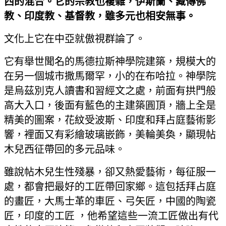
西的混合。它的宗教也複雜，伊斯蘭、藏傳佛
教、印度教、基督教，雖多元也相安無事。
文化上它在中亞就傲視群論了。
它有舉世聞名的馬德拉斯神學院建築，規模大的
在另一個城市撒馬爾罕，小的在布哈拉。神學院
是烏茲別克人讀書和習經文之處，前面有拱門般
高大入口，後面有藍色的主建築圓頂，牆上全是
精美的圖案，花紋受波斯、印度和拜占庭藝術影
響，裡面又有彩繪玻璃嵌飾，美輪美奐，顯現帖
木兒西征帶回的多元品味。
雖說帖木兒生性殘暴，卻又熱愛藝術，每征服一
處，都會把最好的工匠帶回家鄉。這包括拜占庭
的畫匠，大馬士革的車匠、弓矢匠，中國的陶瓷
匠，印度的工匠 ，他希望這些一流工匠做出有代