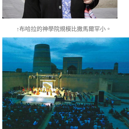
↑布哈拉的神學院規模比撒馬爾罕小。