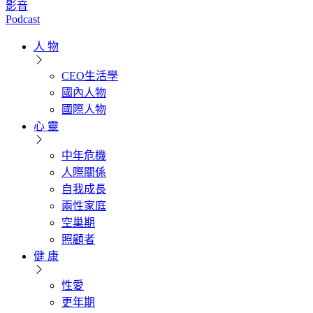
影音
Podcast
人 物
CEO生活學
國內人物
國際人物
心 靈
中年危機
人際關係
自我成長
兩性家庭
空巢期
照顧者
健 康
性愛
更年期