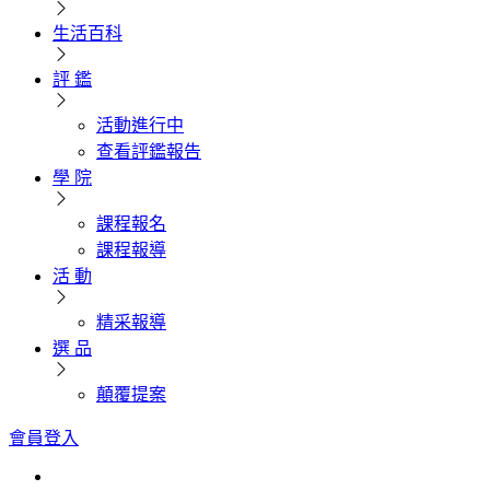
生活百科
評 鑑
活動進行中
查看評鑑報告
學 院
課程報名
課程報導
活 動
精采報導
選 品
顛覆提案
會員登入