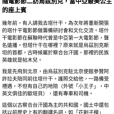
隨電影節二訪烏茲別克，當中亞最美公主
的座上賓
幾年前，有人請我去塔什干，為次年將重新開張
的塔什干電影節做籌備研討會和文化交流。塔什
干電影節在蘇聯時代曾是中亞第一大電影節，聲
名遠播。但塔什干在哪裡？原來就是烏茲別克斯
坦的首都，古時候屬於察合台汗國，那裡的民族
英雄就是帖木兒。
我是先飛到北京，由烏茲別克駐北京使館參贊阿
許拉夫陪同前往塔什干。護照交給他，一路備受
禮遇，不但有自己的地陪（外號「小王子」，中
英文俱佳的歐塔貝），還有專車和司機。
這個以古察合台汗國為主的共和國，國土中還包
括以前歷史上有的翻譯名詞，如「花剌子模」