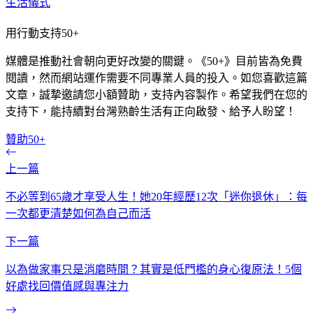
生活儀式
用行動支持50+
媒體是推動社會朝向更好改變的關鍵。《50+》目前皆為免費
閱讀，然而網站運作需要不同專業人員的投入。如您喜歡這篇
文章，誠摯邀請您小額贊助，支持內容製作。希望我們在您的
支持下，能持續對台灣熟齡生活有正向啟發、給予人盼望！
贊助50+
上一篇
不必等到65歲才享受人生！她20年經歷12次「迷你退休」：每
一次都更清楚如何為自己而活
下一篇
以為做家事只是消磨時間？其實是低門檻的身心復原法！5個
好處找回價值感與專注力