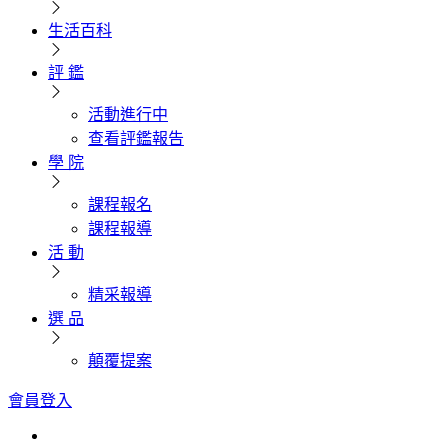
生活百科
評 鑑
活動進行中
查看評鑑報告
學 院
課程報名
課程報導
活 動
精采報導
選 品
顛覆提案
會員登入