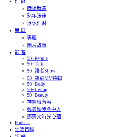
理 財
職場就業
熟年法律
退休理財
策 展
專題
圖片故事
影 音
50+People
50+Talk
50+讀者Show
50+熟齡MV特輯
50+Body
50+Living
50+Beauty
神經很有事
張曼娟我輩中人
鄧惠文時光心蘊
Podcast
生活百科
評 鑑