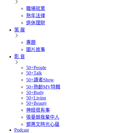
職場就業
熟年法律
退休理財
策 展
專題
圖片故事
影 音
50+People
50+Talk
50+讀者Show
50+熟齡MV特輯
50+Body
50+Living
50+Beauty
神經很有事
張曼娟我輩中人
鄧惠文時光心蘊
Podcast