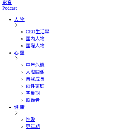
影音
Podcast
人 物
CEO生活學
國內人物
國際人物
心 靈
中年危機
人際關係
自我成長
兩性家庭
空巢期
照顧者
健 康
性愛
更年期