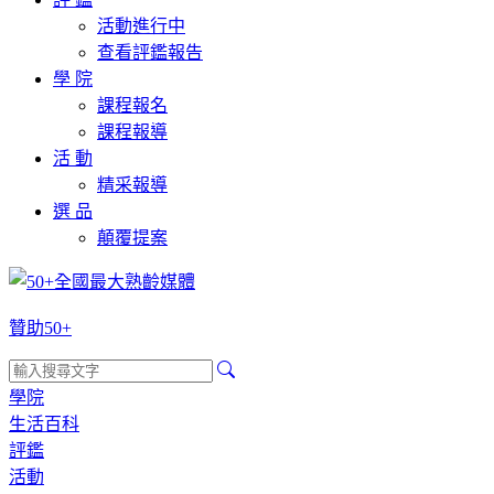
活動進行中
查看評鑑報告
學 院
課程報名
課程報導
活 動
精采報導
選 品
顛覆提案
贊助50+
學院
生活百科
評鑑
活動