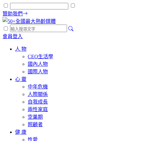
贊助我們
會員登入
人 物
CEO生活學
國內人物
國際人物
心 靈
中年危機
人際關係
自我成長
兩性家庭
空巢期
照顧者
健 康
性愛