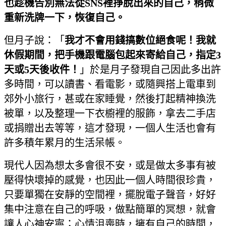
也趁機告別無法從
SNS
裡掙脫出來的自己，稍微
重新洗牌一下，恢復自己。
但月子說：「
我才不會用錢搞數位絕食呢！我就
休假期間，把手機跟電腦包起來寄給自己，指定
3
天或
5
天後收件！
」於是月子發現自己因此多出許
多時間，可以讀書、看電影，或隨興搭上電車到
郊外小旅行，甚或在家睡覺，然後打起精神換洗
被單，以及整理一下衣櫥裡的服飾，拿去二手店
或捐贈出去等等，這才發現，一個人生活也會有
許多積年累月的生活呆帳。
現代人因為想太多會很不安，或是做太多事有被
壓得快壞掉的感覺，也因此一個人時間很珍貴，
只要單獨在安靜的空間裡，擺脫電子聲音，好好
集中注意在自己的呼吸，做點簡單的冥想，就會
讓人心神安寧；心情沮喪時，擁有自己的時間，