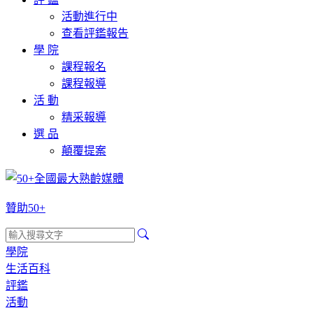
活動進行中
查看評鑑報告
學 院
課程報名
課程報導
活 動
精采報導
選 品
顛覆提案
贊助50+
學院
生活百科
評鑑
活動