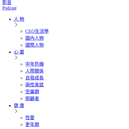
影音
Podcast
人 物
CEO生活學
國內人物
國際人物
心 靈
中年危機
人際關係
自我成長
兩性家庭
空巢期
照顧者
健 康
性愛
更年期