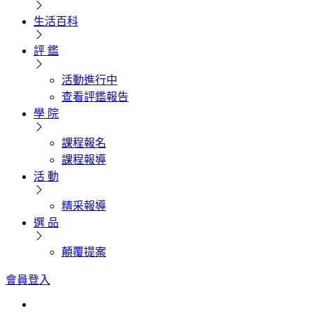
生活百科
評 鑑
活動進行中
查看評鑑報告
學 院
課程報名
課程報導
活 動
精采報導
選 品
顛覆提案
會員登入