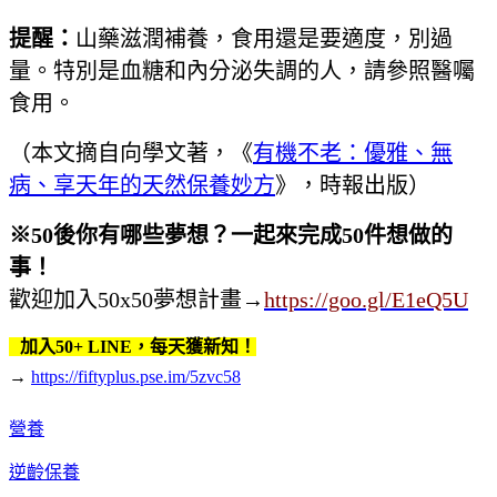
提醒：
山藥滋潤補養，食用還是要適度，別過
量。特別是血糖和內分泌失調的人，請參照醫囑
食用。
（本文摘自向學文著，《
有機不老：優雅、無
病、享天年的天然保養妙方
》，時報出版）
※
50
後你有哪些夢想？一起來完成
50
件想做的
事！
歡迎加入50x50夢想計畫
→
https://goo.gl/E1eQ5U
加入50+ LINE，每天獲新知！
→
https://fiftyplus.pse.im/5zvc58
營養
逆齡保養