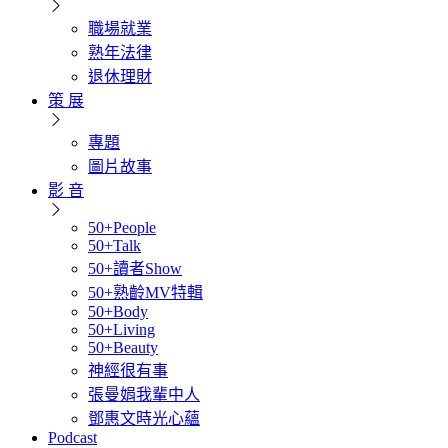
職場就業
熟年法律
退休理財
策 展
專題
圖片故事
影 音
50+People
50+Talk
50+讀者Show
50+熟齡MV特輯
50+Body
50+Living
50+Beauty
神經很有事
張曼娟我輩中人
鄧惠文時光心蘊
Podcast