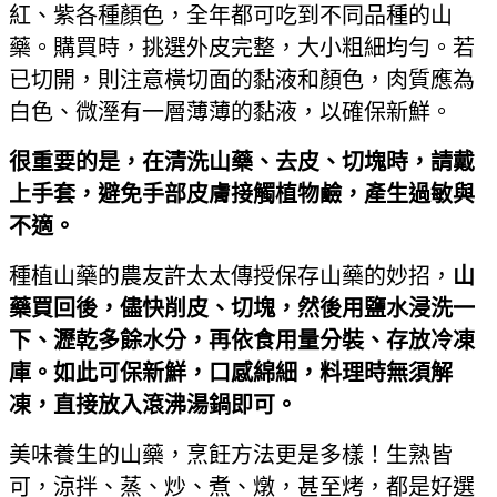
紅、紫各種顏色，全年都可吃到不同品種的山
藥。購買時，挑選外皮完整，大小粗細均勻。若
已切開，則注意橫切面的黏液和顏色，肉質應為
白色、微溼有一層薄薄的黏液，以確保新鮮。
很重要的是，在清洗山藥、去皮、切塊時，請戴
上手套，避免手部皮膚接觸植物鹼，產生過敏與
不適。
種植山藥的農友許太太傳授保存山藥的妙招，
山
藥買回後，儘快削皮、切塊，然後用鹽水浸洗一
下、瀝乾多餘水分，再依食用量分裝、存放冷凍
庫。如此可保新鮮，口感綿細，料理時無須解
凍，直接放入滾沸湯鍋即可。
美味養生的山藥，烹飪方法更是多樣！生熟皆
可，涼拌、蒸、炒、煮、燉，甚至烤，都是好選