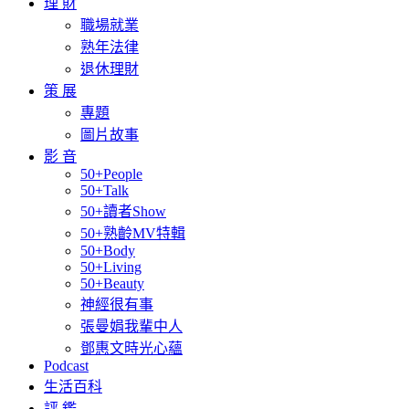
理 財
職場就業
熟年法律
退休理財
策 展
專題
圖片故事
影 音
50+People
50+Talk
50+讀者Show
50+熟齡MV特輯
50+Body
50+Living
50+Beauty
神經很有事
張曼娟我輩中人
鄧惠文時光心蘊
Podcast
生活百科
評 鑑