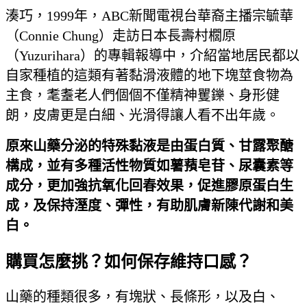
湊巧，1999年，ABC新聞電視台華裔主播宗毓華
（Connie Chung）走訪日本長壽村櫚原
（Yuzurihara）的專輯報導中，介紹當地居民都以
自家種植的這類有著黏滑液體的地下塊莖食物為
主食，耄耋老人們個個不僅精神矍鑠、身形健
朗，皮膚更是白細、光滑得讓人看不出年歲。
原來山藥分泌的特殊黏液是由蛋白質、甘露聚醣
構成，並有多種活性物質如薯蕷皂苷、尿囊素等
成分，更加強抗氧化回春效果，促進膠原蛋白生
成，及保持溼度、彈性，有助肌膚新陳代謝和美
白。
購買怎麼挑？如何保存維持口感？
山藥的種類很多，有塊狀、長條形，以及白、