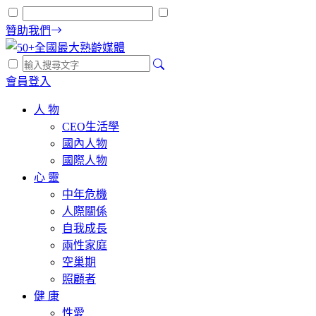
贊助我們
會員登入
人 物
CEO生活學
國內人物
國際人物
心 靈
中年危機
人際關係
自我成長
兩性家庭
空巢期
照顧者
健 康
性愛