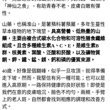
「神仙之食」，有助青春不老、皮膚白嫩有彈
性。
山藥，也稱淮山，是薯蕷科薯蕷屬，多年生蔓性
草本植物的地下塊莖。
具高營養、低熱量的山
藥，主要由複合式碳水化合物和可溶性膳食纖維
組成。且含多種維生素
A
、
C
、
E
，是維生素
B
群、核黃素、葉酸、泛酸和菸酸，以及礦物質
銅、鉀、鐵、錳、鎂、鈣和磷的優質來源。
40歲，好像是個巔峰，似乎一旦攻頂，就得準備
走下坡。然而，我堅信有另一種可能；也可以是
進入高原期，一路保持健康的良好狀態！即使是
我們在意的皮膚暗沉、臉色不均勻，兩頰、手臂
上的老人斑，自然都會找到相應的調理和改善方
式。