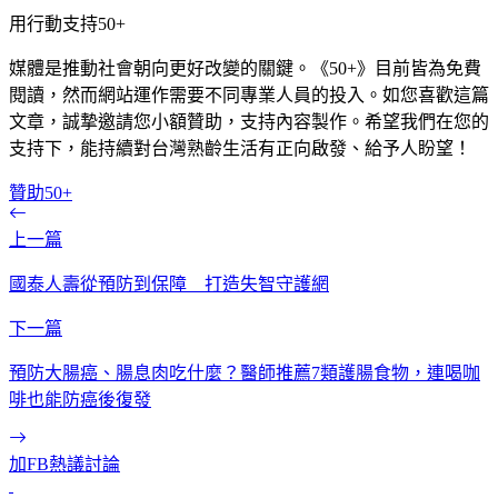
用行動支持50+
媒體是推動社會朝向更好改變的關鍵。《50+》目前皆為免費
閱讀，然而網站運作需要不同專業人員的投入。如您喜歡這篇
文章，誠摯邀請您小額贊助，支持內容製作。希望我們在您的
支持下，能持續對台灣熟齡生活有正向啟發、給予人盼望！
贊助50+
上一篇
國泰人壽從預防到保障 打造失智守護網
下一篇
預防大腸癌、腸息肉吃什麼？醫師推薦7類護腸食物，連喝咖
啡也能防癌後復發
加FB熱議討論