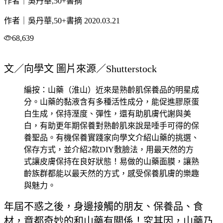
作者｜吳丹華,50+書摘
作者｜吳丹華,50+書摘
2020.03.21
68,639
文／向學文 圖片來源／Shutterstock
編按：山藥（淮山）近來是熟齡肌保養品的明星成
分。山藥的黏液含有多種活性成分，能促進膠原蛋
白生成，保持溼度、彈性，還有助肌膚代謝與美
白，有助更年期保養對熟齡肌來說是唾手可得的保
養聖品。有機保養實踐家向學文介紹山藥的挑選、
保存方式，並介紹2款DIY敷臉法，用最天然的方
式讓皮膚保持在良好狀態！易做的山藥面膜，讓熟
齡族群都能以最天然的方式，感受保養肌膚的樂趣
與魅力。
年屆不惑之後，身邊接觸的朋友、保養品、食
材，竟都奇妙的和山藥有關係！究其因，山藥乃