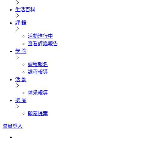
生活百科
評 鑑
活動進行中
查看評鑑報告
學 院
課程報名
課程報導
活 動
精采報導
選 品
顛覆提案
會員登入