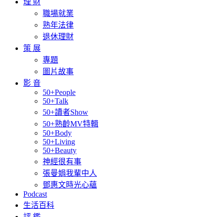
理 財
職場就業
熟年法律
退休理財
策 展
專題
圖片故事
影 音
50+People
50+Talk
50+讀者Show
50+熟齡MV特輯
50+Body
50+Living
50+Beauty
神經很有事
張曼娟我輩中人
鄧惠文時光心蘊
Podcast
生活百科
評 鑑