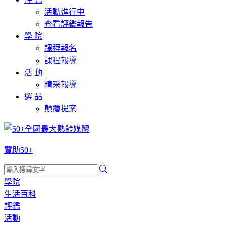
活動進行中
查看評鑑報告
學 院
課程報名
課程報導
活 動
精采報導
選 品
顛覆提案
贊助50+
學院
生活百科
評鑑
活動