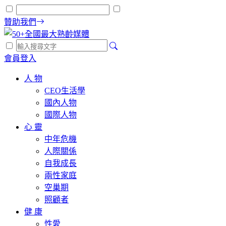
贊助我們
會員登入
人 物
CEO生活學
國內人物
國際人物
心 靈
中年危機
人際關係
自我成長
兩性家庭
空巢期
照顧者
健 康
性愛