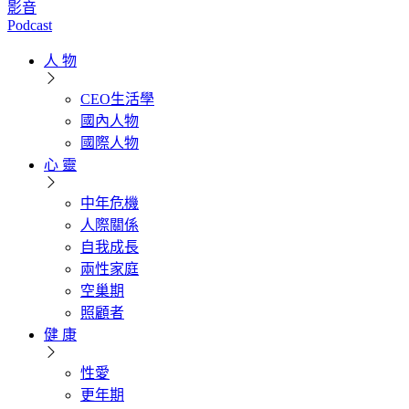
影音
Podcast
人 物
CEO生活學
國內人物
國際人物
心 靈
中年危機
人際關係
自我成長
兩性家庭
空巢期
照顧者
健 康
性愛
更年期