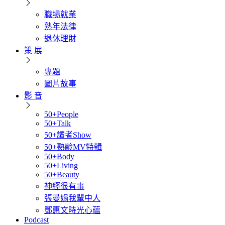
職場就業
熟年法律
退休理財
策 展
專題
圖片故事
影 音
50+People
50+Talk
50+讀者Show
50+熟齡MV特輯
50+Body
50+Living
50+Beauty
神經很有事
張曼娟我輩中人
鄧惠文時光心蘊
Podcast