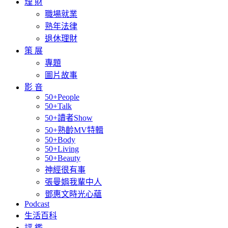
理 財
職場就業
熟年法律
退休理財
策 展
專題
圖片故事
影 音
50+People
50+Talk
50+讀者Show
50+熟齡MV特輯
50+Body
50+Living
50+Beauty
神經很有事
張曼娟我輩中人
鄧惠文時光心蘊
Podcast
生活百科
評 鑑