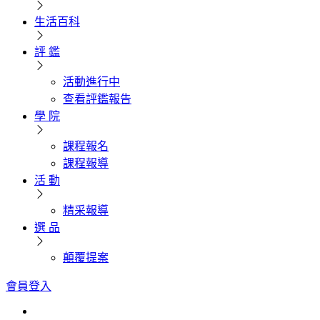
生活百科
評 鑑
活動進行中
查看評鑑報告
學 院
課程報名
課程報導
活 動
精采報導
選 品
顛覆提案
會員登入