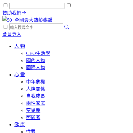
贊助我們
會員登入
人 物
CEO生活學
國內人物
國際人物
心 靈
中年危機
人際關係
自我成長
兩性家庭
空巢期
照顧者
健 康
性愛