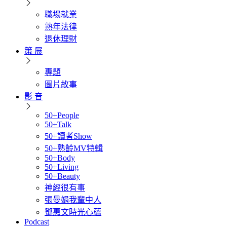
職場就業
熟年法律
退休理財
策 展
專題
圖片故事
影 音
50+People
50+Talk
50+讀者Show
50+熟齡MV特輯
50+Body
50+Living
50+Beauty
神經很有事
張曼娟我輩中人
鄧惠文時光心蘊
Podcast