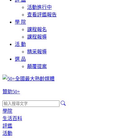
活動進行中
查看評鑑報告
學 院
課程報名
課程報導
活 動
精采報導
選 品
顛覆提案
贊助50+
學院
生活百科
評鑑
活動