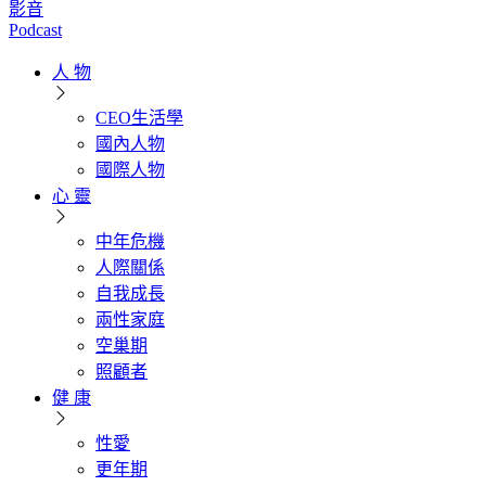
影音
Podcast
人 物
CEO生活學
國內人物
國際人物
心 靈
中年危機
人際關係
自我成長
兩性家庭
空巢期
照顧者
健 康
性愛
更年期