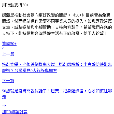
用行動支持50+
媒體是推動社會朝向更好改變的關鍵。《50+》目前皆為免費
閱讀，然而網站運作需要不同專業人員的投入。如您喜歡這篇
文章，誠摯邀請您小額贊助，支持內容製作。希望我們在您的
支持下，能持續對台灣熟齡生活有正向啟發、給予人盼望！
贊助50+
上一篇
拖鞋穿錯，老後跌倒機率大增！選鞋師解析：中高齡防跌鞋怎
麼選？台灣常見9大錯誤與解方
下一篇
50歲就是沒時間說假話了！巴奈：把身體練強，心才知道往哪
走
加FB熱議討論