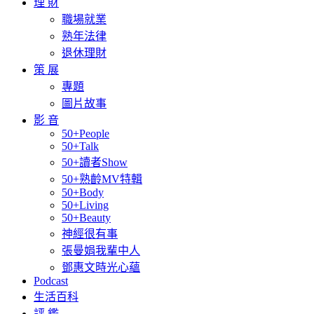
理 財
職場就業
熟年法律
退休理財
策 展
專題
圖片故事
影 音
50+People
50+Talk
50+讀者Show
50+熟齡MV特輯
50+Body
50+Living
50+Beauty
神經很有事
張曼娟我輩中人
鄧惠文時光心蘊
Podcast
生活百科
評 鑑