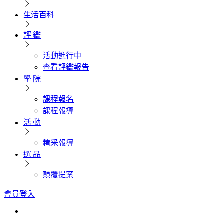
生活百科
評 鑑
活動進行中
查看評鑑報告
學 院
課程報名
課程報導
活 動
精采報導
選 品
顛覆提案
會員登入