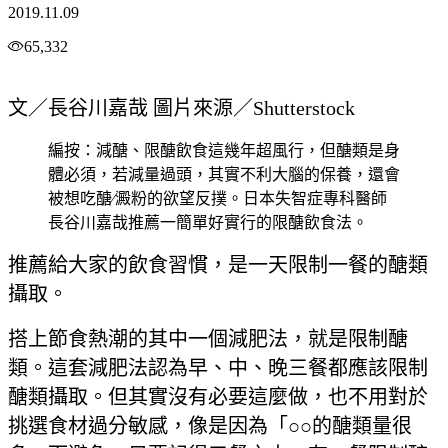
2019.11.09
65,332
文／長谷川嘉哉 圖片來源／Shutterstock
編按：減醣、限醣飲食這幾年超風行，但醣類是身
體必須，若減量過頭，其實不利大腦的保養，還會
被想吃醣∕澱粉的欲望反撲。日本失智症專科醫師
長谷川嘉哉推薦一簡單好實行的限醣飲食法。
推薦給大家的飲食習慣，是一天限制一餐的醣類
攝取。
搭上節食熱潮的其中一個減肥法，就是限制醣
類。這套減肥法認為早、中、晚三餐都應該限制
醣類攝取。但其實沒有必要這麼做，也不用對於
挑選食材過分敏感，像是因為「○○的醣類量很