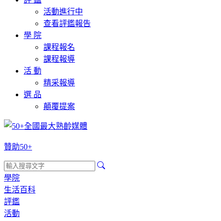
活動進行中
查看評鑑報告
學 院
課程報名
課程報導
活 動
精采報導
選 品
顛覆提案
贊助50+
學院
生活百科
評鑑
活動