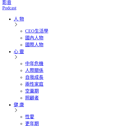
影音
Podcast
人 物
CEO生活學
國內人物
國際人物
心 靈
中年危機
人際關係
自我成長
兩性家庭
空巢期
照顧者
健 康
性愛
更年期