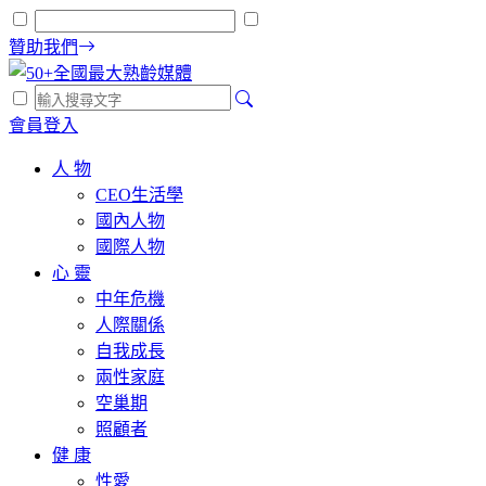
贊助我們
會員登入
人 物
CEO生活學
國內人物
國際人物
心 靈
中年危機
人際關係
自我成長
兩性家庭
空巢期
照顧者
健 康
性愛