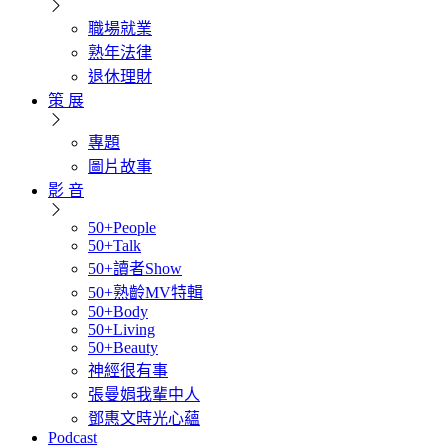
職場就業
熟年法律
退休理財
策 展
專題
圖片故事
影 音
50+People
50+Talk
50+讀者Show
50+熟齡MV特輯
50+Body
50+Living
50+Beauty
神經很有事
張曼娟我輩中人
鄧惠文時光心蘊
Podcast