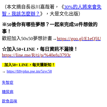
（本文摘自長谷川嘉哉著，《
30%的人將來會失
智，我該怎麼辦？
》，大是文化出版）
※
50
後你有哪些夢想？一起來完成
50
件想做的
事！
歡迎加入50x50夢想計畫
→
https://goo.gl/E1eQ5U
☆加入50+LINE，每日資訊不漏接！
https://line.me/R/ti/p/%40efu3793r
加入50+ LINE，每天獲新知！
→
https://fiftyplus.pse.im/5zvc58
失智症
糖尿病
飲食品味