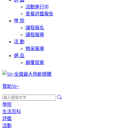
活動進行中
查看評鑑報告
學 院
課程報名
課程報導
活 動
精采報導
選 品
顛覆提案
贊助50+
學院
生活百科
評鑑
活動