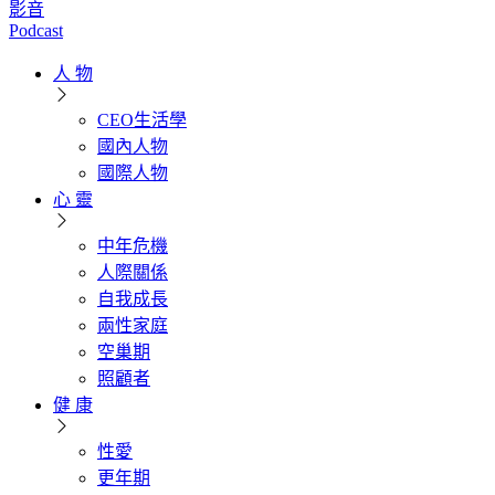
影音
Podcast
人 物
CEO生活學
國內人物
國際人物
心 靈
中年危機
人際關係
自我成長
兩性家庭
空巢期
照顧者
健 康
性愛
更年期