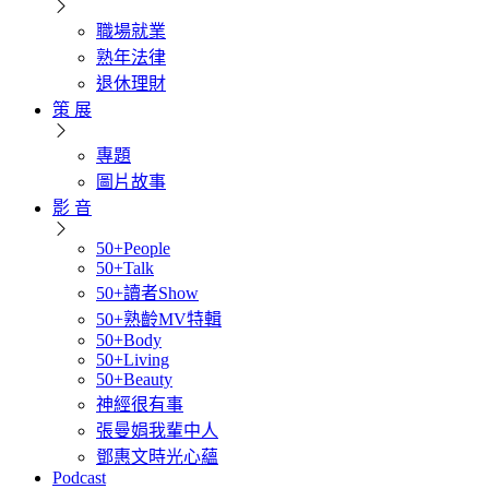
職場就業
熟年法律
退休理財
策 展
專題
圖片故事
影 音
50+People
50+Talk
50+讀者Show
50+熟齡MV特輯
50+Body
50+Living
50+Beauty
神經很有事
張曼娟我輩中人
鄧惠文時光心蘊
Podcast