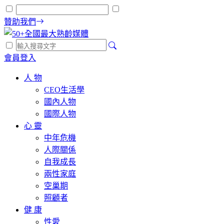
贊助我們
會員登入
人 物
CEO生活學
國內人物
國際人物
心 靈
中年危機
人際關係
自我成長
兩性家庭
空巢期
照顧者
健 康
性愛