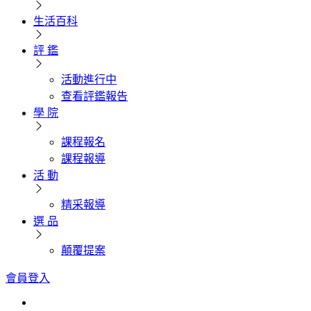
生活百科
評 鑑
活動進行中
查看評鑑報告
學 院
課程報名
課程報導
活 動
精采報導
選 品
顛覆提案
會員登入