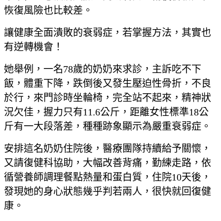
恢復風險也比較差。
讓健康全面潰敗的衰弱症，若掌握方法，其實也
有逆轉機會！
她舉例，一名78歲的奶奶來求診，主訴吃不下
飯，體重下降，跌倒後又發生壓迫性骨折，不良
於行，來門診時坐輪椅，完全站不起來，精神狀
況欠佳，握力只有11.6公斤，距離女性標準18公
斤有一大段落差，種種跡象顯示為嚴重衰弱症。
安排這名奶奶住院後，醫療團隊持續給予關懷，
又請復健科協助，大幅改善背痛，勤練走路，依
循營養師調理餐點熱量和蛋白質，住院10天後，
發現她的身心狀態幾乎判若兩人，很快就回復健
康。