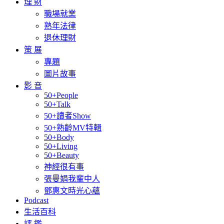
理 財
職場就業
熟年法律
退休理財
策 展
專題
圖片故事
影 音
50+People
50+Talk
50+讀者Show
50+熟齡MV特輯
50+Body
50+Living
50+Beauty
神經很有事
張曼娟我輩中人
鄧惠文時光心蘊
Podcast
生活百科
評 鑑