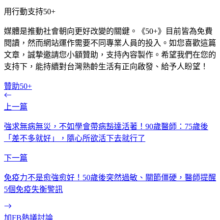
用行動支持50+
媒體是推動社會朝向更好改變的關鍵。《50+》目前皆為免費
閱讀，然而網站運作需要不同專業人員的投入。如您喜歡這篇
文章，誠摯邀請您小額贊助，支持內容製作。希望我們在您的
支持下，能持續對台灣熟齡生活有正向啟發、給予人盼望！
贊助50+
上一篇
強求無病無災，不如學會帶病豁達活著！90歲醫師：75歲後
「差不多就好」，隨心所欲活下去就行了
下一篇
免疫力不是愈強愈好！50歲後突然過敏、關節僵硬，醫師提醒
5個免疫失衡警訊
加FB熱議討論