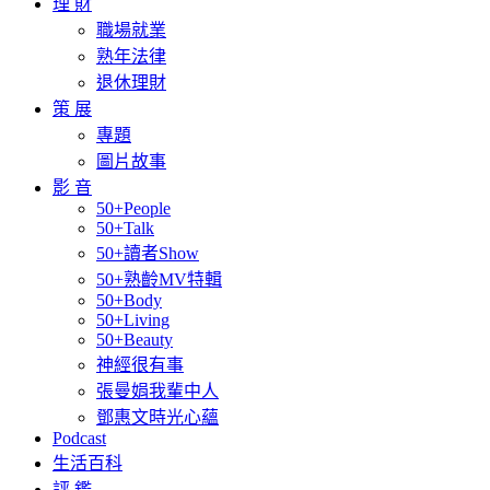
理 財
職場就業
熟年法律
退休理財
策 展
專題
圖片故事
影 音
50+People
50+Talk
50+讀者Show
50+熟齡MV特輯
50+Body
50+Living
50+Beauty
神經很有事
張曼娟我輩中人
鄧惠文時光心蘊
Podcast
生活百科
評 鑑