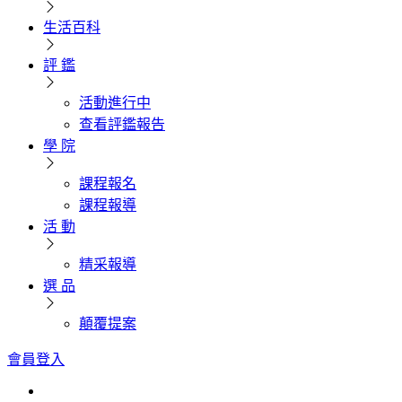
生活百科
評 鑑
活動進行中
查看評鑑報告
學 院
課程報名
課程報導
活 動
精采報導
選 品
顛覆提案
會員登入