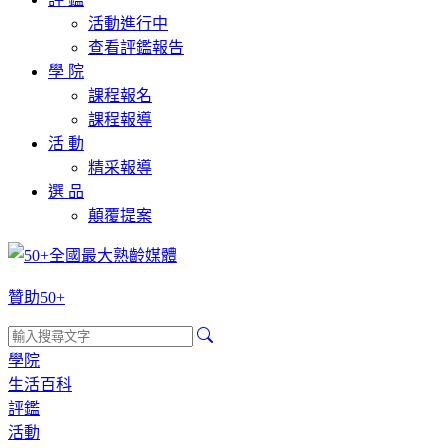
活動進行中
查看評鑑報告
學 院
課程報名
課程報導
活 動
精采報導
選 品
顛覆提案
贊助50+
學院
生活百科
評鑑
活動