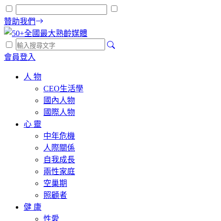
贊助我們
會員登入
人 物
CEO生活學
國內人物
國際人物
心 靈
中年危機
人際關係
自我成長
兩性家庭
空巢期
照顧者
健 康
性愛