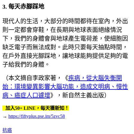
3.
每天赤腳踩地
現代人的生活，大部分的時間都待在室內，外出
則一定都會穿鞋，在長期與地球表面絕緣情況
下，我們的身體會與地球產生電荷差，使細胞因
缺乏電子而無法成對。此時只要每天抽點時間，
在戶外直接光腳踩地，讓地球能夠提供足夠的電
子給我們的身體。
（本文摘自李政家著，《
疾病，從大腦失衡開
始：環境變異影響大腦功能，造成文明病、慢性
病、癌症人口遽增
》，新自然主義出版）
加入50+ LINE，每天獲新知！
→
https://fiftyplus.pse.im/5zvc58
抗癌