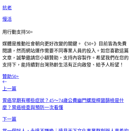
抗老
慢活
用行動支持50+
媒體是推動社會朝向更好改變的關鍵。《50+》目前皆為免費
閱讀，然而網站運作需要不同專業人員的投入。如您喜歡這篇
文章，誠摯邀請您小額贊助，支持內容製作。希望我們在您的
支持下，能持續對台灣熟齡生活有正向啟發、給予人盼望！
贊助50+
上一篇
胃癌早期有哪些症狀？45～74歲公費幽門螺旋桿菌篩檢是什
麼？胃癌檢查與預防一次看懂
下一篇
當一個好人，永遠不嫌晚｜遠見天下文化事業群創辦人高希均