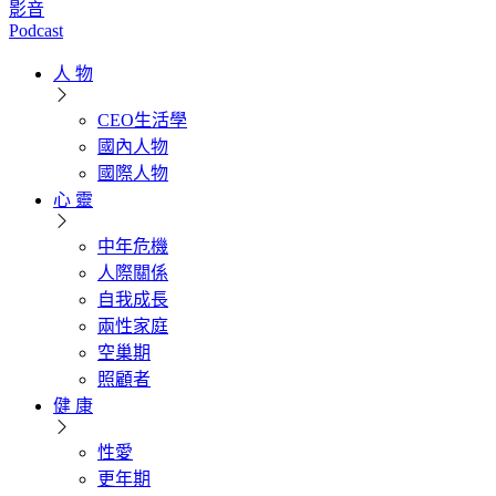
影音
Podcast
人 物
CEO生活學
國內人物
國際人物
心 靈
中年危機
人際關係
自我成長
兩性家庭
空巢期
照顧者
健 康
性愛
更年期