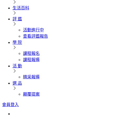
生活百科
評 鑑
活動進行中
查看評鑑報告
學 院
課程報名
課程報導
活 動
精采報導
選 品
顛覆提案
會員登入