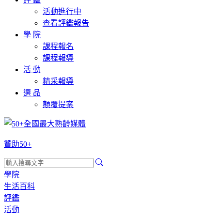
活動進行中
查看評鑑報告
學 院
課程報名
課程報導
活 動
精采報導
選 品
顛覆提案
贊助50+
學院
生活百科
評鑑
活動