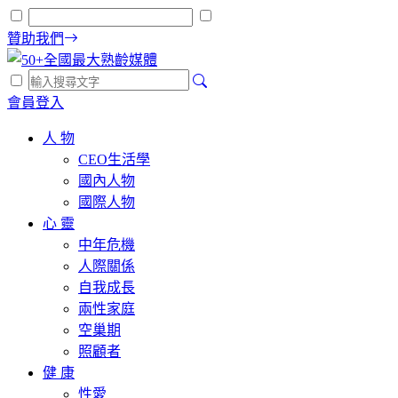
贊助我們
會員登入
人 物
CEO生活學
國內人物
國際人物
心 靈
中年危機
人際關係
自我成長
兩性家庭
空巢期
照顧者
健 康
性愛