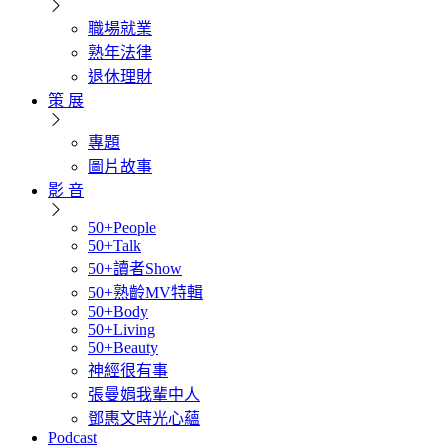
職場就業
熟年法律
退休理財
策 展
專題
圖片故事
影 音
50+People
50+Talk
50+讀者Show
50+熟齡MV特輯
50+Body
50+Living
50+Beauty
神經很有事
張曼娟我輩中人
鄧惠文時光心蘊
Podcast