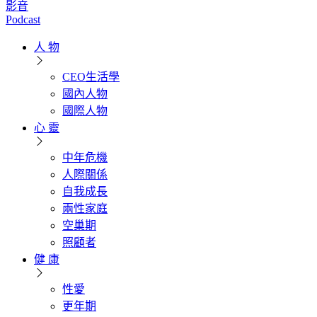
影音
Podcast
人 物
CEO生活學
國內人物
國際人物
心 靈
中年危機
人際關係
自我成長
兩性家庭
空巢期
照顧者
健 康
性愛
更年期