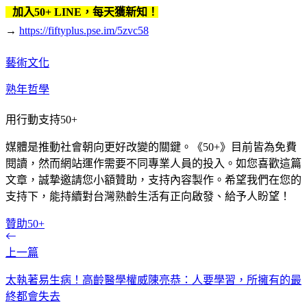
加入50+ LINE，每天獲新知！
→
https://fiftyplus.pse.im/5zvc58
藝術文化
熟年哲學
用行動支持50+
媒體是推動社會朝向更好改變的關鍵。《50+》目前皆為免費
閱讀，然而網站運作需要不同專業人員的投入。如您喜歡這篇
文章，誠摯邀請您小額贊助，支持內容製作。希望我們在您的
支持下，能持續對台灣熟齡生活有正向啟發、給予人盼望！
贊助50+
上一篇
太執著易生病！高齡醫學權威陳亮恭：人要學習，所擁有的最
終都會失去