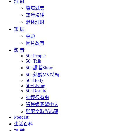
理 財
職場就業
熟年法律
退休理財
策 展
專題
圖片故事
影 音
50+People
50+Talk
50+讀者Show
50+熟齡MV特輯
50+Body
50+Living
50+Beauty
神經很有事
張曼娟我輩中人
鄧惠文時光心蘊
Podcast
生活百科
評 鑑