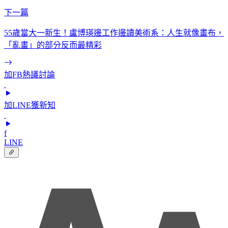
下一篇
55歲當大一新生！盧博瑛邊工作邊讀美術系：人生就像畫布，
「亂畫」的部分反而最精彩
加FB熱議討論
加LINE獲新知
f
LINE