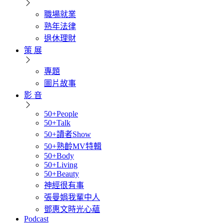
職場就業
熟年法律
退休理財
策 展
專題
圖片故事
影 音
50+People
50+Talk
50+讀者Show
50+熟齡MV特輯
50+Body
50+Living
50+Beauty
神經很有事
張曼娟我輩中人
鄧惠文時光心蘊
Podcast