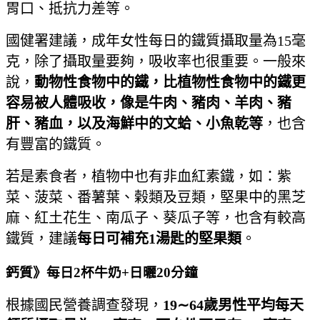
胃口、抵抗力差等。
國健署建議，成年女性每日的鐵質攝取量為15毫
克，除了攝取量要夠，吸收率也很重要。一般來
說，
動物性食物中的鐵，比植物性食物中的鐵更
容易被人體吸收，像是牛肉、豬肉、羊肉、豬
肝、豬血，以及海鮮中的文蛤、小魚乾等
，也含
有豐富的鐵質。
若是素食者，植物中也有非血紅素鐵，如：紫
菜、菠菜、番薯葉、榖類及豆類，堅果中的黑芝
麻、紅土花生、南瓜子、葵瓜子等，也含有較高
鐵質，建議
每日可補充1
湯匙的堅果類
。
鈣質》每日2杯牛奶+日曬20分鐘
根據國民營養調查發現，
19∼64
歲男性平均每天