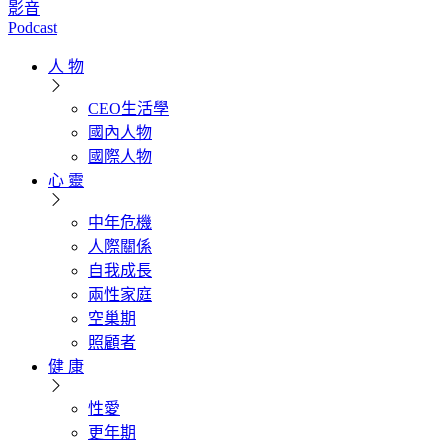
影音
Podcast
人 物
CEO生活學
國內人物
國際人物
心 靈
中年危機
人際關係
自我成長
兩性家庭
空巢期
照顧者
健 康
性愛
更年期