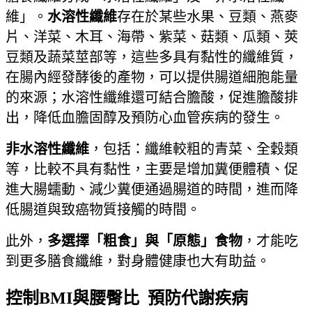
維」。
水溶性纖維
存在於某些水果、豆類、燕麥
片、洋菜、木耳、海帶、紫菜、菇類、瓜類、莢
豆類及蔬菜莖部等，這些多具有黏性的纖維質，
在腸內經發酵後的產物，可以提供腸道細胞能量
的來源；水溶性纖維還可結合膽酸，促進膽酸排
出，降低血膽固醇及預防心血管疾病的發生。
非水溶性纖維
，包括：纖維較粗的青菜、全穀類
等，比較不具有黏性，主要是增加糞便體積、促
進大腸蠕動、減少糞便通過腸道的時間，進而降
低腸道與致癌物質接觸的時間。
此外，
多選擇「粗食」與「原態」食物
，才能吃
到更多膳食纖維，對身體健康也大有助益。
控制BMI與腰臀比 預防代謝疾病