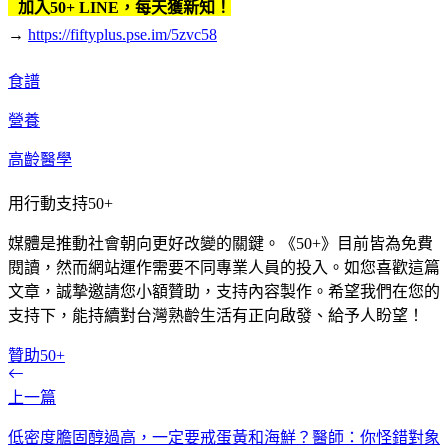
加入50+ LINE，每天獲新知！
→
https://fiftyplus.pse.im/5zvc58
食譜
營養
高齡醫學
用行動支持50+
媒體是推動社會朝向更好改變的關鍵。《50+》目前皆為免費
閱讀，然而網站運作需要不同專業人員的投入。如您喜歡這篇
文章，誠摯邀請您小額贊助，支持內容製作。希望我們在您的
支持下，能持續對台灣熟齡生活有正向啟發、給予人盼望！
贊助50+
上一篇
低密度膽固醇過高，一定要戒蛋黃和海鮮？醫師：你怪錯對象