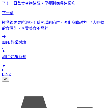
了！一日飲食替換建議，早餐到晚餐這樣吃
下一篇
運動後更要吃澱粉！避開增肌陷阱、強化身體耐力，5大運動
飲食原則，享受美食不發胖
加FB熱議討論
加LINE獲新知
f
LINE