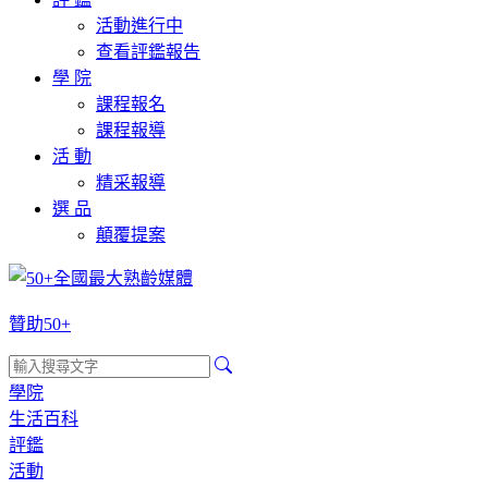
活動進行中
查看評鑑報告
學 院
課程報名
課程報導
活 動
精采報導
選 品
顛覆提案
贊助50+
學院
生活百科
評鑑
活動