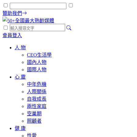
贊助我們
會員登入
人 物
CEO生活學
國內人物
國際人物
心 靈
中年危機
人際關係
自我成長
兩性家庭
空巢期
照顧者
健 康
性愛