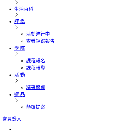
生活百科
評 鑑
活動進行中
查看評鑑報告
學 院
課程報名
課程報導
活 動
精采報導
選 品
顛覆提案
會員登入