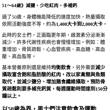
51～64歲》減鹽、少吃紅肉、多補鈣
過了50歲，身體機能降低的速度加快，熱量攝取
依照活動強度不等，約為
1,400
大卡到2,000
大卡
。
此時的女士們，正面臨更年期，雌激素分泌漸漸
減少，許多代謝性疾病也會慢慢增加。例如：體
重增加、骨質疏鬆、心血管疾病、
高血糖、高血
壓、高血脂等。
基本營養原則還是維持
均衡飲食
，另外需要
減少
攝取富含飽和脂肪酸的紅肉，改以家禽類與魚類
取代，並減少鹽分、增加膳食纖維攝取。預防骨
質疏鬆則要多補充鈣質，每週運動時間達到150分
鐘以上。
以50歲為界，男士們注意飲食及運動