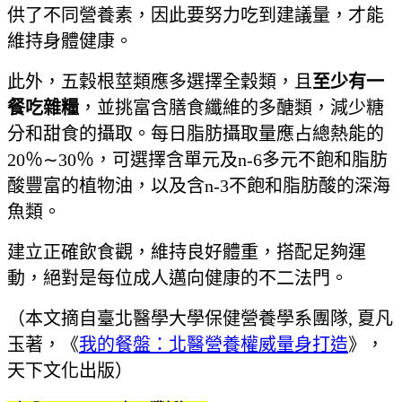
供了不同營養素，因此要努力吃到建議量，才能
維持身體健康。
此外，五穀根莖類應多選擇全穀類，且
至少有一
餐吃雜糧
，並挑富含膳食纖維的多醣類，減少糖
分和甜食的攝取。每日脂肪攝取量應占總熱能的
20％∼30％，可選擇含單元及n-6多元不飽和脂肪
酸豐富的植物油，以及含n-3不飽和脂肪酸的深海
魚類。
建立正確飲食觀，維持良好體重，搭配足夠運
動，絕對是每位成人邁向健康的不二法門。
（本文摘自臺北醫學大學保健營養學系團隊, 夏凡
玉著，《
我的餐盤：北醫營養權威量身打造
》，
天下文化出版）