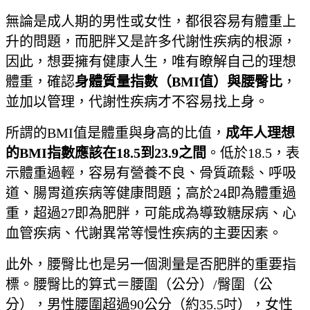
無論是成人期的男性或女性，都很容易有體重上
升的問題，而肥胖又是許多代謝性疾病的根源，
因此，想要擁有健康人生，唯有瞭解自己的理
想
體重，確認
身體質量指數（BMI值）與腰臀比
，
並加以管理，代謝性疾病才不容易找上身。
所謂的BMI值是體重與身高的比值，
成年人理想
的BMI
指數應該在18.5
到23.9之間
。低於18.5，表
示體重過輕，容易有營養不良、骨質疏鬆、呼吸
道
、腸胃道疾病等健康問題；高於24即為體重過
重，超過27即為肥胖，可能成為導致糖尿病、心
血管疾病、代謝異常等慢性疾病的主要因素。
此外，腰臀比也是另一個測量是否肥胖的重要指
標。腰臀比的算式＝腰圍（公分）/臀圍（公
分），男性腰圍超過90公分（約35.5吋），女性