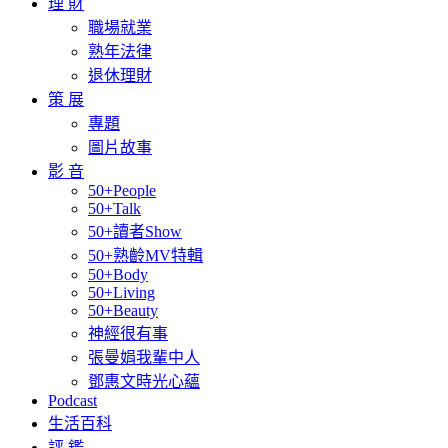
理 財
職場就業
熟年法律
退休理財
策 展
專題
圖片故事
影 音
50+People
50+Talk
50+讀者Show
50+熟齡MV特輯
50+Body
50+Living
50+Beauty
神經很有事
張曼娟我輩中人
鄧惠文時光心蘊
Podcast
生活百科
評 鑑