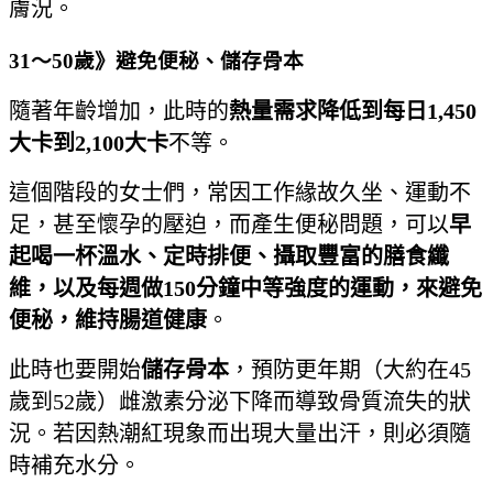
膚況。
31～50歲》避免便秘、儲存骨本
隨著年齡增加，此時的
熱量需求降低到每日1,450
大卡到2,100大卡
不等。
這個階段的女士們，常因工作緣故久坐、運動不
足，甚至懷孕的壓迫，而產生便秘問題，可以
早
起喝一杯溫水、定時排便、攝取豐富的膳食纖
維，以及每週做150分鐘中等強度的運動，來避免
便秘，維持腸道健康
。
此時也要開始
儲存骨本
，預防更年期（大約在45
歲到52歲）雌激素分泌下降而導致骨質流失的狀
況。若因熱潮紅現象而出現大量出汗，則必須隨
時補充水分。