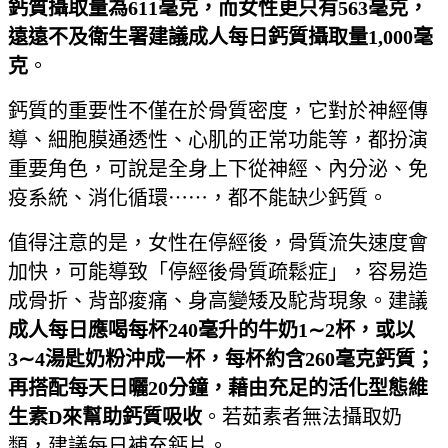
鈣質攝取量為611
毫克，而女性更只有563毫克，
遠遠不及衛生署建議成人每日鈣質攝取量1,000毫
克
。
鈣質的重要性不僅在於骨質密度，它對於神經傳
導、細胞膜通透性、心肌的正常功能等，都扮演
重要角色，可說是全身上下從神經、內分泌、免
疫系統、消化循環⋯⋯，都不能缺少鈣質。
值得注意的是，女性在停經後，骨質流失速度會
加快，可能導致「停經後骨質疏鬆症」，容易造
成骨折、背部痠痛、身高變矮及駝背現象。建議
成人每日應喝每杯240
毫升的牛奶1
∼2
杯，或以
3
∼4
湯匙奶粉沖成一杯，每杯約含260
毫克鈣質；
再搭配每天日曬20
分鐘，藉由充足的活化型態維
生素D來幫助鈣質吸收
。若茹素者無法攝取奶
類，建議每日補充鈣片。