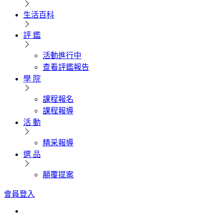
生活百科
評 鑑
活動進行中
查看評鑑報告
學 院
課程報名
課程報導
活 動
精采報導
選 品
顛覆提案
會員登入