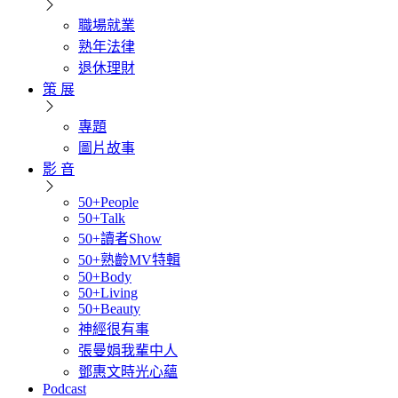
職場就業
熟年法律
退休理財
策 展
專題
圖片故事
影 音
50+People
50+Talk
50+讀者Show
50+熟齡MV特輯
50+Body
50+Living
50+Beauty
神經很有事
張曼娟我輩中人
鄧惠文時光心蘊
Podcast