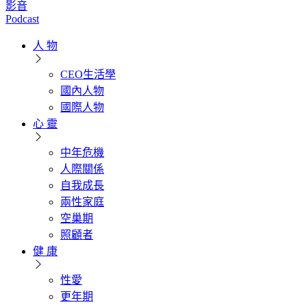
影音
Podcast
人 物
CEO生活學
國內人物
國際人物
心 靈
中年危機
人際關係
自我成長
兩性家庭
空巢期
照顧者
健 康
性愛
更年期