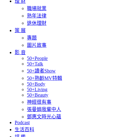
理 財
職場就業
熟年法律
退休理財
策 展
專題
圖片故事
影 音
50+People
50+Talk
50+讀者Show
50+熟齡MV特輯
50+Body
50+Living
50+Beauty
神經很有事
張曼娟我輩中人
鄧惠文時光心蘊
Podcast
生活百科
評 鑑