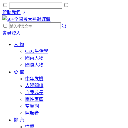
贊助我們
會員登入
人 物
CEO生活學
國內人物
國際人物
心 靈
中年危機
人際關係
自我成長
兩性家庭
空巢期
照顧者
健 康
性愛