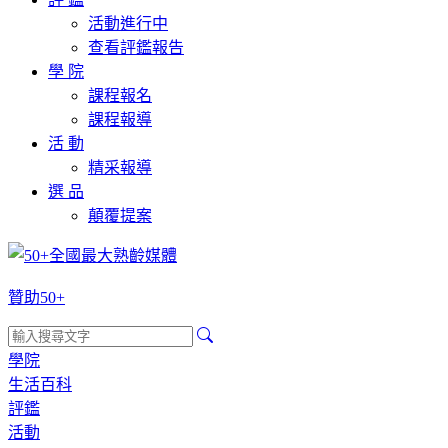
活動進行中
查看評鑑報告
學 院
課程報名
課程報導
活 動
精采報導
選 品
顛覆提案
贊助50+
學院
生活百科
評鑑
活動