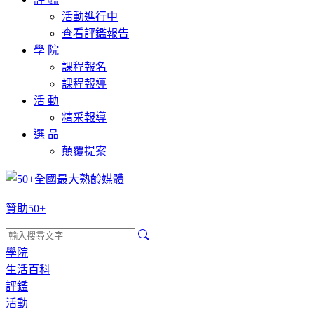
活動進行中
查看評鑑報告
學 院
課程報名
課程報導
活 動
精采報導
選 品
顛覆提案
贊助50+
學院
生活百科
評鑑
活動