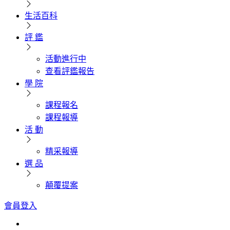
生活百科
評 鑑
活動進行中
查看評鑑報告
學 院
課程報名
課程報導
活 動
精采報導
選 品
顛覆提案
會員登入