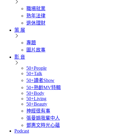
職場就業
熟年法律
退休理財
策 展
專題
圖片故事
影 音
50+People
50+Talk
50+讀者Show
50+熟齡MV特輯
50+Body
50+Living
50+Beauty
神經很有事
張曼娟我輩中人
鄧惠文時光心蘊
Podcast