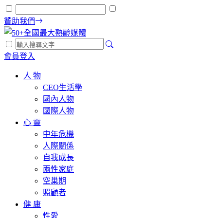
贊助我們
會員登入
人 物
CEO生活學
國內人物
國際人物
心 靈
中年危機
人際關係
自我成長
兩性家庭
空巢期
照顧者
健 康
性愛