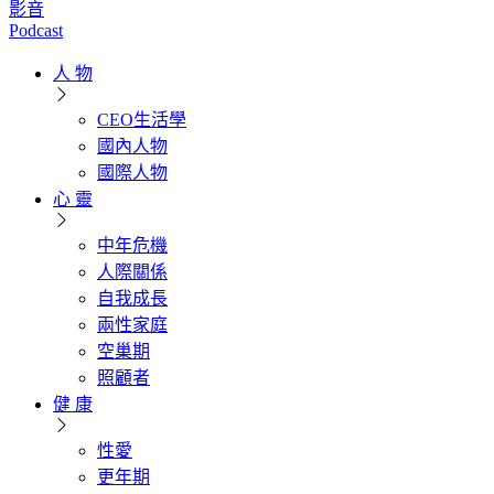
影音
Podcast
人 物
CEO生活學
國內人物
國際人物
心 靈
中年危機
人際關係
自我成長
兩性家庭
空巢期
照顧者
健 康
性愛
更年期