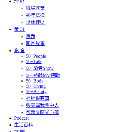
理 財
職場就業
熟年法律
退休理財
策 展
專題
圖片故事
影 音
50+People
50+Talk
50+讀者Show
50+熟齡MV特輯
50+Body
50+Living
50+Beauty
神經很有事
張曼娟我輩中人
鄧惠文時光心蘊
Podcast
生活百科
評 鑑