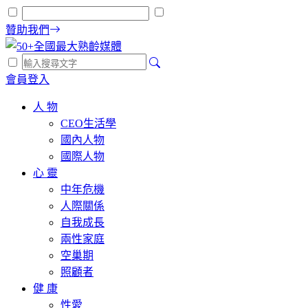
贊助我們
會員登入
人 物
CEO生活學
國內人物
國際人物
心 靈
中年危機
人際關係
自我成長
兩性家庭
空巢期
照顧者
健 康
性愛