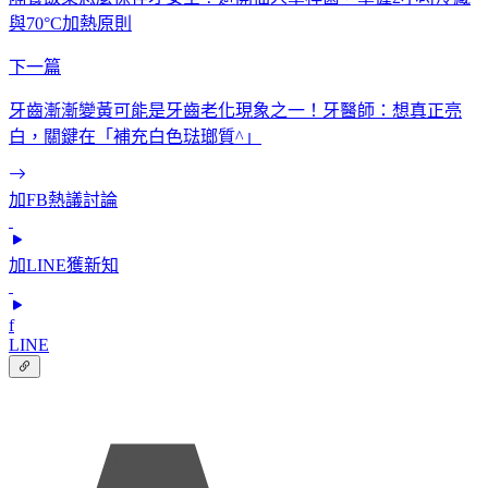
與70°C加熱原則
下一篇
牙齒漸漸變黃可能是牙齒老化現象之一！牙醫師：想真正亮
白，關鍵在「補充白色琺瑯質^」
加FB熱議討論
加LINE獲新知
f
LINE