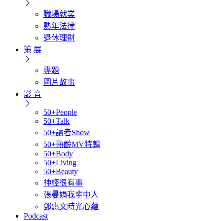
職場就業
熟年法律
退休理財
策 展
專題
圖片故事
影 音
50+People
50+Talk
50+讀者Show
50+熟齡MV特輯
50+Body
50+Living
50+Beauty
神經很有事
張曼娟我輩中人
鄧惠文時光心蘊
Podcast