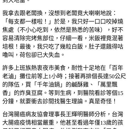
到大地雷。
我拿去跟老闆換，沒想到老闆竟大喇喇地說：
「每支都一樣啦！」於是，我只好一口口咬掉燒
焦處（不小心吃到，依然是熟悉的苦味），好不
容易清除完烤焦部位，仔細一看，米飯裡竟混著
培根！最後，我只吃了幾粒白飯，肚子還餓得咕
嚕叫，荷包卻已大失血。
許多上班族熱衷夜市美食，耐性十足地在「百年
老滷」攤位前等上1小時；接著再排個長達50公尺
的隊伍，買「千年油鍋」的鹹酥雞、「萬里飄
香」的炸臭豆腐。等到生病，到醫院看診等個15
分鐘，就要衝去診間找醫生理論。真是奇怪！
台灣腸癌病友協會理事長王輝明醫師分析，台灣
大腸癌疫情相當嚴重，他甚至看過年僅13歲的孩