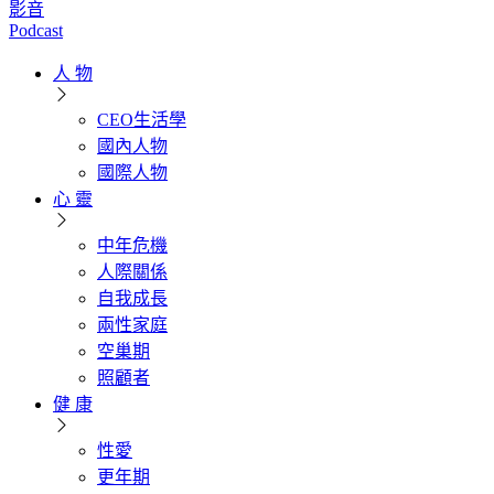
影音
Podcast
人 物
CEO生活學
國內人物
國際人物
心 靈
中年危機
人際關係
自我成長
兩性家庭
空巢期
照顧者
健 康
性愛
更年期