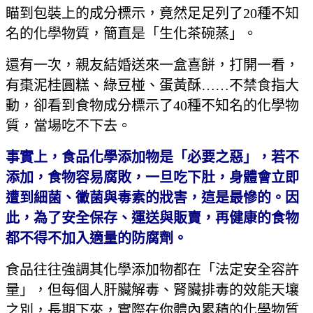
瞄到包裝上的成分標示，竟然足足列了20種不知
名的化學物質，簡直是「生化茶碗蒸」。
還有一次，親友結婚送來一盒喜餅，打開一看，
有棗泥桂圓糕、綠豆椪、蛋黃酥……不禁食指大
動，卻看到食物成分標示了40種不知名的化學物
質，當場吃不下去。
事實上，食品化學添加物是「必要之惡」，若不
添加，食物容易腐敗，一旦吃下肚，身體會立即
遭到細菌、黴菌與毒素的戕害，這是最慘的。因
此，為了安全保存、運送與販賣，再健康的食物
都不得不加入適量的防腐劑。
食品往往強調其化學添加物都在「法定安全容許
量」，但每個人肝臟解毒、腎臟排毒的效能天壤
之別，長期下來，實際在你體內累積的化學物質