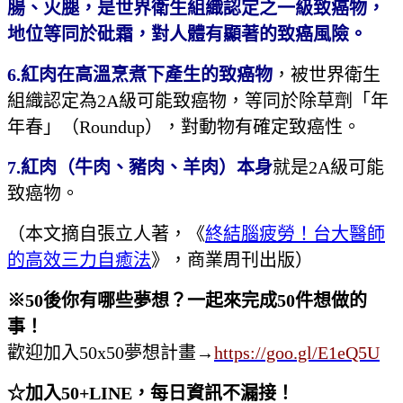
腸、火腿，是世界衛生組織認定之一級致癌物，
地位等同於砒霜，對人體有顯著的致癌風險。
6.
紅肉在高溫烹煮下產生的致癌物
，被世界衛生
組織認定為2A級可能致癌物，等同於除草劑「年
年春」（Roundup），對動物有確定致癌性。
7.
紅肉（牛肉、豬肉、羊肉）本身
就是2A級可能
致癌物。
（本文摘自張立人著，《
終結腦疲勞！台大醫師
的高效三力自癒法
》，商業周刊出版）
※
50
後你有哪些夢想？一起來完成
50
件想做的
事！
歡迎加入50x50夢想計畫
→
https://goo.gl/E1eQ5U
☆加入50+LINE，每日資訊不漏接！