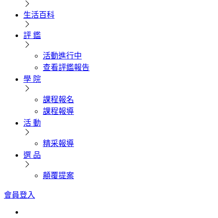
生活百科
評 鑑
活動進行中
查看評鑑報告
學 院
課程報名
課程報導
活 動
精采報導
選 品
顛覆提案
會員登入