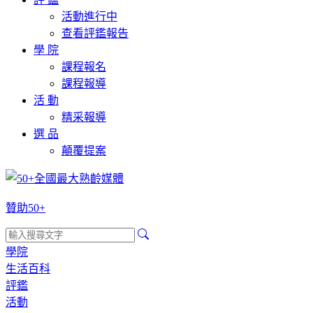
活動進行中
查看評鑑報告
學 院
課程報名
課程報導
活 動
精采報導
選 品
顛覆提案
贊助50+
學院
生活百科
評鑑
活動