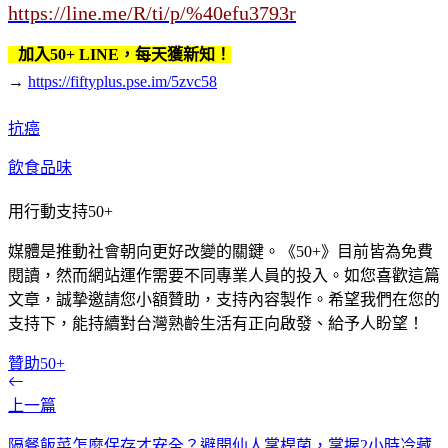
https://line.me/R/ti/p/%40efu3793r
加入50+ LINE，每天獲新知！
→
https://fiftyplus.pse.im/5zvc58
抗癌
飲食品味
用行動支持50+
媒體是推動社會朝向更好改變的關鍵。《50+》目前皆為免費
閱讀，然而網站運作需要不同專業人員的投入。如您喜歡這篇
文章，誠摯邀請您小額贊助，支持內容製作。希望我們在您的
支持下，能持續對台灣熟齡生活有正向啟發、給予人盼望！
贊助50+
上一篇
隔餐飯菜怎麼保存才安全？避開仙人掌桿菌，掌握2小時冷藏