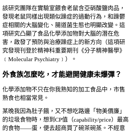
該研究團隊在實驗室餵食老鼠含亞硝酸鹽肉品，
發現老鼠同樣出現類似躁症的過動行為，和躁鬱
症相關的大腦變化、腸道菌生態也明顯改變。這
項研究凸顯了食品化學添加物對大腦的潛在危
害，啟發了預防與治療躁症上的新方向（這項研
究發現刊登於精神科重要期刊《分子精神醫學》
﹝Molecular Psychiatry﹞）。
外食族怎麼吃，才能避開健康未爆彈？
化學添加物不只在你我熟知的加工食品中，市售
熟食也相當常見。
某晚我因為肚子餓，又不想吃路邊「物美價廉」
的垃圾食物時，想到CP值（capability/price）最高
的食物——蛋，便去超商買了碗茶碗蒸。不經意