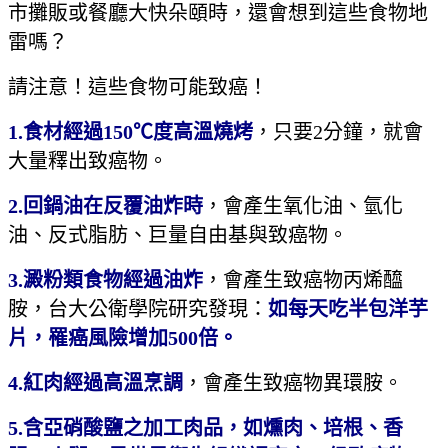
市攤販或餐廳大快朵頤時，還會想到這些食物地
雷嗎？
請注意！這些食物可能致癌！
1.
食材經過
150
℃度高溫燒烤
，只要2分鐘，就會
大量釋出致癌物。
2.
回鍋油在反覆油炸時
，會產生氧化油、氫化
油、反式脂肪、巨量自由基與致癌物。
3.
澱粉類食物經過油炸
，會產生致癌物丙烯醯
胺，台大公衛學院研究發現：
如每天吃半包洋芋
片，罹癌風險增加
500
倍。
4.
紅肉經過高溫烹調
，會產生致癌物異環胺。
5.
含亞硝酸鹽之加工肉品，如燻肉、培根、香