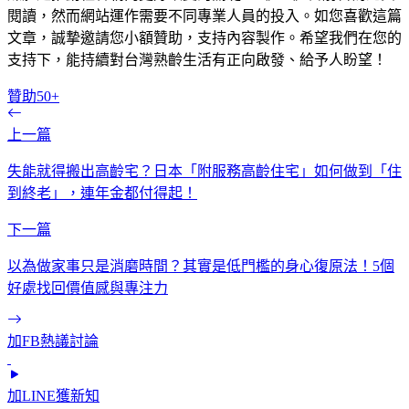
閱讀，然而網站運作需要不同專業人員的投入。如您喜歡這篇
文章，誠摯邀請您小額贊助，支持內容製作。希望我們在您的
支持下，能持續對台灣熟齡生活有正向啟發、給予人盼望！
贊助50+
上一篇
失能就得搬出高齡宅？日本「附服務高齡住宅」如何做到「住
到終老」，連年金都付得起！
下一篇
以為做家事只是消磨時間？其實是低門檻的身心復原法！5個
好處找回價值感與專注力
加FB熱議討論
加LINE獲新知