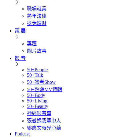
職場就業
熟年法律
退休理財
策 展
專題
圖片故事
影 音
50+People
50+Talk
50+讀者Show
50+熟齡MV特輯
50+Body
50+Living
50+Beauty
神經很有事
張曼娟我輩中人
鄧惠文時光心蘊
Podcast