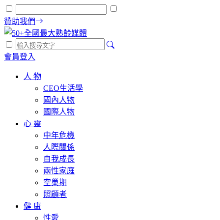
贊助我們
會員登入
人 物
CEO生活學
國內人物
國際人物
心 靈
中年危機
人際關係
自我成長
兩性家庭
空巢期
照顧者
健 康
性愛