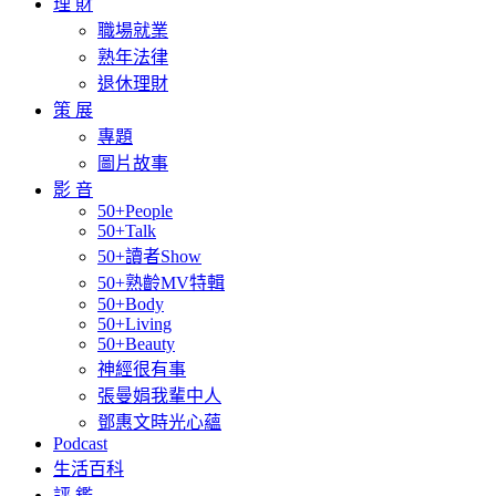
理 財
職場就業
熟年法律
退休理財
策 展
專題
圖片故事
影 音
50+People
50+Talk
50+讀者Show
50+熟齡MV特輯
50+Body
50+Living
50+Beauty
神經很有事
張曼娟我輩中人
鄧惠文時光心蘊
Podcast
生活百科
評 鑑