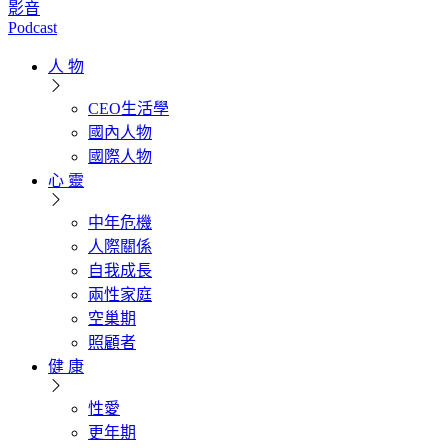
影音
Podcast
人 物
CEO生活學
國內人物
國際人物
心 靈
中年危機
人際關係
自我成長
兩性家庭
空巢期
照顧者
健 康
性愛
更年期