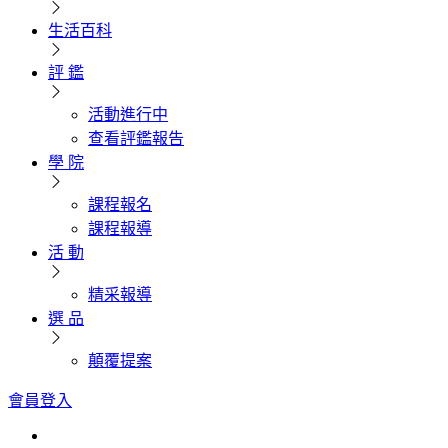
生活百科
評 鑑
活動進行中
查看評鑑報告
學 院
課程報名
課程報導
活 動
精采報導
選 品
顛覆提案
會員登入