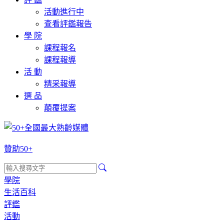
活動進行中
查看評鑑報告
學 院
課程報名
課程報導
活 動
精采報導
選 品
顛覆提案
贊助50+
學院
生活百科
評鑑
活動