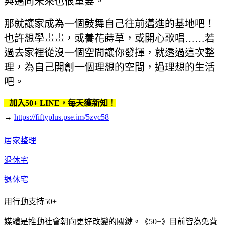
與邁向未來也很重要。
那就讓家成為一個鼓舞自己往前邁進的基地吧！
也許想學畫畫，或養花蒔草，或開心歌唱……若
過去家裡從沒一個空間讓你發揮，就透過這次整
理，為自己開創一個理想的空間，過理想的生活
吧。
加入50+ LINE，每天獲新知！
→
https://fiftyplus.pse.im/5zvc58
居家整理
退休宅
退休宅
用行動支持50+
媒體是推動社會朝向更好改變的關鍵。《50+》目前皆為免費