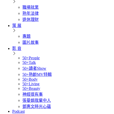
職場就業
熟年法律
退休理財
策 展
專題
圖片故事
影 音
50+People
50+Talk
50+讀者Show
50+熟齡MV特輯
50+Body
50+Living
50+Beauty
神經很有事
張曼娟我輩中人
鄧惠文時光心蘊
Podcast