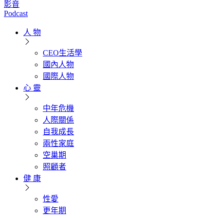
影音
Podcast
人 物
CEO生活學
國內人物
國際人物
心 靈
中年危機
人際關係
自我成長
兩性家庭
空巢期
照顧者
健 康
性愛
更年期