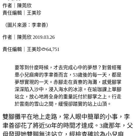
作者｜陳莞欣
責任編輯｜王美珍
（圖片來源：李聿善）
作者｜陳莞欣
2019.03.26
責任編輯｜王美珍
64,751
要等到什麼時候，才去完成心中的夢想？對曾經罹
患小兒麻痺的李聿善而言，53歲後的每一天，都是
夢想實現的一天。赤腳走在貢寮的海灘，感覺腳掌
深深陷入沙中，浸入海水的冰涼。在瑜珈課上單腳
站立，放心地將全身的重量託付於腳掌之上。行走
於雲南的雪山之間，緩慢卻踏實的站上山頂。
雙腳攤平在地上走路，常人眼中簡單的小事，李
聿善卻花了將近50年的時間才達成。3歲那年，父
母發現她雙腳無法站立，經檢查確診為小兒麻