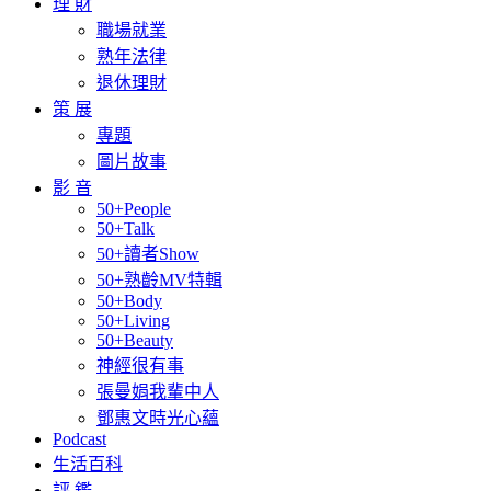
理 財
職場就業
熟年法律
退休理財
策 展
專題
圖片故事
影 音
50+People
50+Talk
50+讀者Show
50+熟齡MV特輯
50+Body
50+Living
50+Beauty
神經很有事
張曼娟我輩中人
鄧惠文時光心蘊
Podcast
生活百科
評 鑑