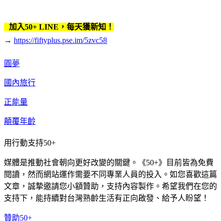
加入50+ LINE，每天獲新知！
→
https://fiftyplus.pse.im/5zvc58
圓夢
國內旅行
正能量
顛覆年齡
用行動支持50+
媒體是推動社會朝向更好改變的關鍵。《50+》目前皆為免費
閱讀，然而網站運作需要不同專業人員的投入。如您喜歡這篇
文章，誠摯邀請您小額贊助，支持內容製作。希望我們在您的
支持下，能持續對台灣熟齡生活有正向啟發、給予人盼望！
贊助50+