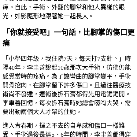
痺。自此，手術、外翻的腳掌和他人異樣的眼
光，如影隨形地跟著她一起長大。
「你就接受吧」一句話，比腳掌的傷口更
痛
「小學四年級，我住院7天，每天打7支針。」時
隔40年，李聿善說起10歲那次大手術，彷彿仍能
感覺當時的疼痛。為了讓彎曲的腳掌變平，手術
開骨挖肉，在腳掌留下許多傷口。且過往醫療技
術尚不發達，連術後拆石膏都得先用電鋸鋸開。
李聿善回憶，每次拆石膏時她總會嚎啕大哭，需
要出動兩個大人才架的住她。
進入青春期，揮之不去的自卑感和傷口一樣難
受。手術過後長達5、6年的時間，李聿善都得穿