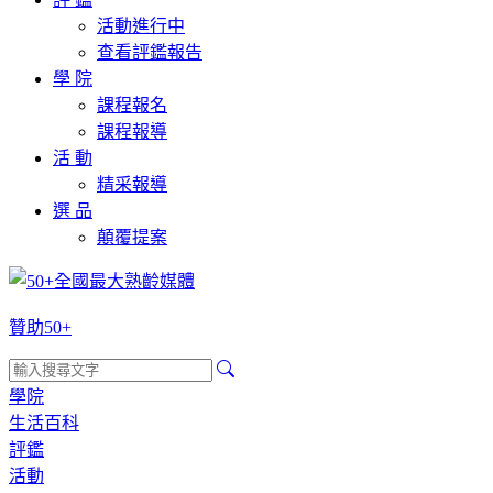
活動進行中
查看評鑑報告
學 院
課程報名
課程報導
活 動
精采報導
選 品
顛覆提案
贊助50+
學院
生活百科
評鑑
活動