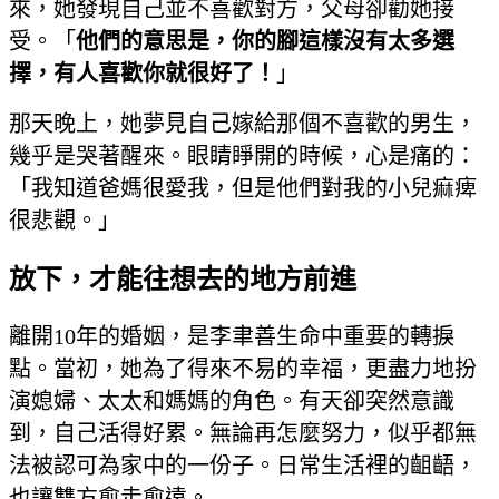
來，她發現自己並不喜歡對方，父母卻勸她接
受。「
他們的意思是，你的腳這樣沒有太多選
擇，有人喜歡你就很好了！
」
那天晚上，她夢見自己嫁給那個不喜歡的男生，
幾乎是哭著醒來。眼睛睜開的時候，心是痛的：
「我知道爸媽很愛我，但是他們對我的小兒痲痺
很悲觀。」
放下，才能往想去的地方前進
離開10年的婚姻，是李聿善生命中重要的轉捩
點。當初，她為了得來不易的幸福，更盡力地扮
演媳婦、太太和媽媽的角色。有天卻突然意識
到，自己活得好累。無論再怎麼努力，似乎都無
法被認可為家中的一份子。日常生活裡的齟齬，
也讓雙方愈走愈遠。