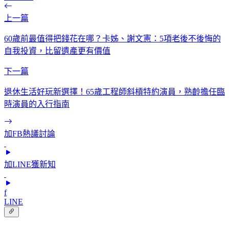
上一篇
60歲前最值得把錢花在哪？卡姊、謝文憲：5項老後不後悔的
自我投資，比留遺產更有價值
下一篇
退休生活好玩新選擇！65歲工程師斜槓特約演員，熟齡擔任臨
時演員的入行指南
加FB熱議討論
加LINE獲新知
f
LINE