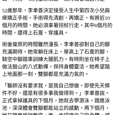
52歲那年，李聿善決定接受人生中第四次小兒麻
痺矯正手術。手術得先清創、再矯正，有將近10
個月的時間，她必須拿著拐杖行走。其中6個月的
時間，還得上石膏、穿護具。
術後復原的時間雖然漫長，李聿善卻對自己的腳
充滿期待。她常躺在床上，舉高上了石膏的腳，
騎空中腳踏車訓練大腿肌力。有時則坐在椅子上
做法鼓山的八式動禪，保持身體靈活。她希望踏
上地面那一刻，雙腳都是充滿力氣的。
「醫師沒有要求我，是我自己想做。即使先天條
件不好，還是有很多事我做得到。」李聿善說。
正式拿掉護具的下個月，她就去學游泳。踏進泳
池，深深體會雙腳都能站立的感動。再下個月，