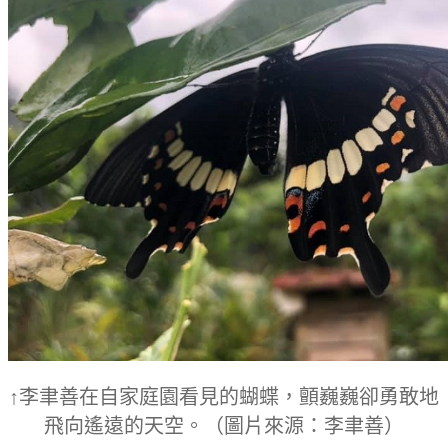
↑李聿善在自家庭園看見的蝴蝶，顫巍巍卻勇敢地
飛向遙遠的天空。
（圖片來源：李聿善）