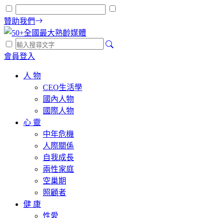
贊助我們
會員登入
人 物
CEO生活學
國內人物
國際人物
心 靈
中年危機
人際關係
自我成長
兩性家庭
空巢期
照顧者
健 康
性愛