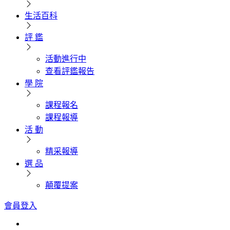
生活百科
評 鑑
活動進行中
查看評鑑報告
學 院
課程報名
課程報導
活 動
精采報導
選 品
顛覆提案
會員登入