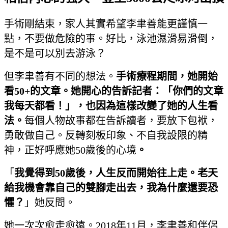
手術剛結束，家人其實希望李聿善能更謹慎一
點，不要做危險的事。好比，泳池濕滑易滑倒，
是不是可以別去游泳？
但李聿善有不同的想法
。
手術療程期間，她開始
看50+的文章。她開心的告訴記者：「你們的文章
我每天都看！」，也因為這樣改變了她的人生看
法。
每個人物故事都在告訴讀者，要放下包袱，
勇敢做自己。反轉刻板印象、不自我設限的精
神，正好呼應她50歲後的心境
。
「
我覺得到50歲後，人生反而開始往上走。老天
給我機會靠自己的雙腳走出去，我為什麼還要恐
懼？
」她反問。
她一次次愈走愈遠。2018年11月，李聿善和
伴侶