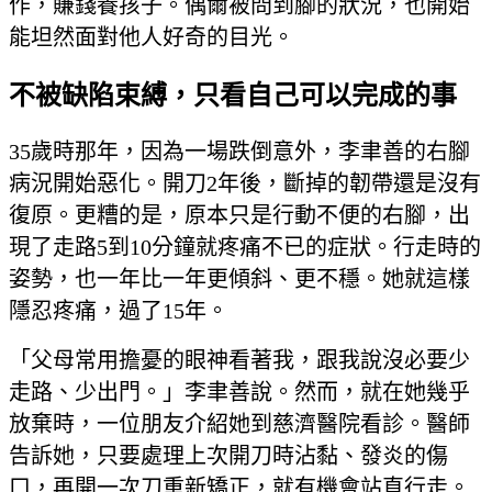
作，賺錢養孩子。偶爾被問到腳的狀況，也開始
能坦然面對他人好奇的目光。
不被缺陷束縛，只看自己可以完成的事
35歲時那年，因為一場跌倒意外，李聿善的右腳
病況開始惡化。開刀2年後，斷掉的韌帶還是沒有
復原。更糟的是，原本只是行動不便的右腳，出
現了走路5到10分鐘就疼痛不已的症狀。行走時的
姿勢，也一年比一年更傾斜、更不穩。她就這樣
隱忍疼痛，過了15年。
「父母常用擔憂的眼神看著我，跟我說沒必要少
走路、少出門。」李聿善說。然而，就在她幾乎
放棄時，一位朋友介紹她到慈濟醫院看診。醫師
告訴她，只要處理上次開刀時沾黏、發炎的傷
口，再開一次刀重新矯正，就有機會站直行走。