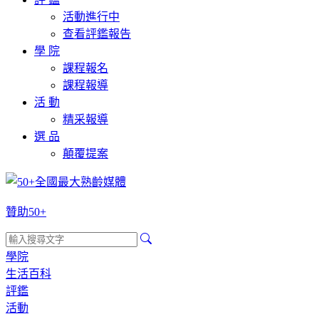
活動進行中
查看評鑑報告
學 院
課程報名
課程報導
活 動
精采報導
選 品
顛覆提案
贊助50+
學院
生活百科
評鑑
活動