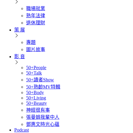
職場就業
熟年法律
退休理財
策 展
專題
圖片故事
影 音
50+People
50+Talk
50+讀者Show
50+熟齡MV特輯
50+Body
50+Living
50+Beauty
神經很有事
張曼娟我輩中人
鄧惠文時光心蘊
Podcast