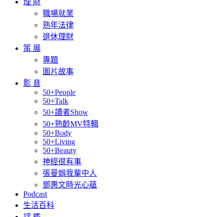
理 財
職場就業
熟年法律
退休理財
策 展
專題
圖片故事
影 音
50+People
50+Talk
50+讀者Show
50+熟齡MV特輯
50+Body
50+Living
50+Beauty
神經很有事
張曼娟我輩中人
鄧惠文時光心蘊
Podcast
生活百科
評 鑑