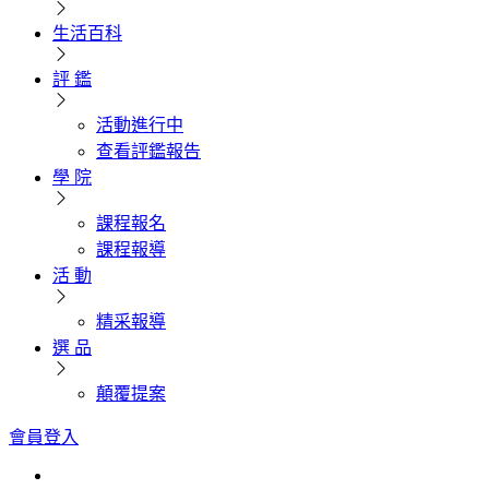
生活百科
評 鑑
活動進行中
查看評鑑報告
學 院
課程報名
課程報導
活 動
精采報導
選 品
顛覆提案
會員登入