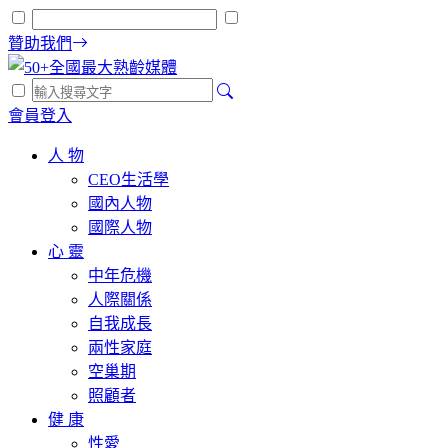
贊助我們
會員登入
人 物
CEO生活學
國內人物
國際人物
心 靈
中年危機
人際關係
自我成長
兩性家庭
空巢期
照顧者
健 康
性愛