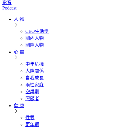
影音
Podcast
人 物
CEO生活學
國內人物
國際人物
心 靈
中年危機
人際關係
自我成長
兩性家庭
空巢期
照顧者
健 康
性愛
更年期