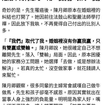
奇妙的是，先生罹癌後，陳月卿原本在婚姻裡的
糾結也打開了。她因前往法鼓山和聖嚴法師學打
禪，因此放下我執，不再覺得自己付出的比別人
多。
「
『我們』取代了我。婚姻裡沒有你贏我贏，只
有雙贏或雙輸。
」陳月卿說，她很確定自己不想
離開先生，落入「雙輸」局面。因此，原本困擾
她的家務分工問題，她選擇「去做，或是想辦法
解決」。若真的太忙，沒空做家事，就花錢請人
來幫忙。
陳月卿觀察，很多同輩的主婦常會感嘆自己做牛
做馬，先生和孩子卻毫不感恩。原因其實就出在
當事人身上強烈的負能量。明明是為家人好，嘴