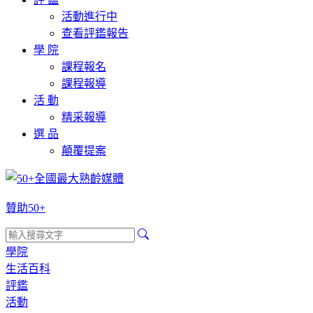
活動進行中
查看評鑑報告
學 院
課程報名
課程報導
活 動
精采報導
選 品
顛覆提案
贊助50+
學院
生活百科
評鑑
活動