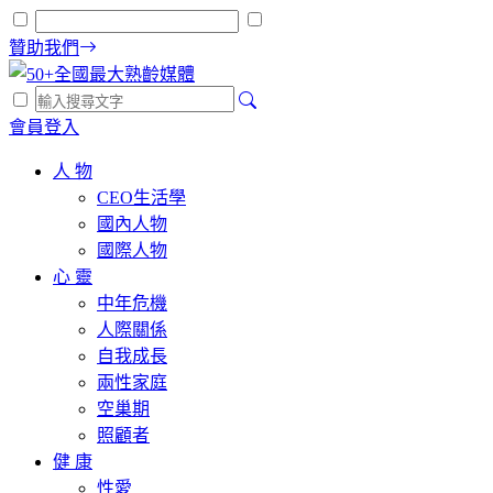
贊助我們
會員登入
人 物
CEO生活學
國內人物
國際人物
心 靈
中年危機
人際關係
自我成長
兩性家庭
空巢期
照顧者
健 康
性愛