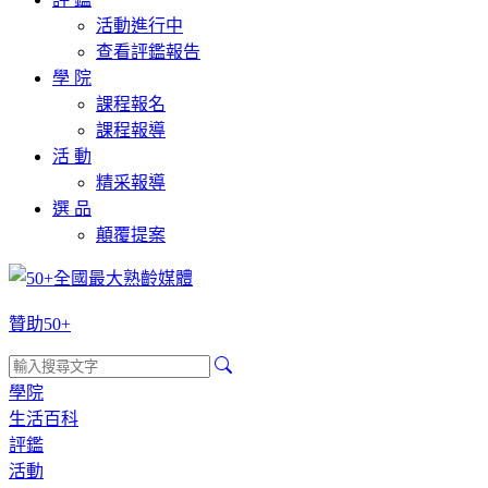
活動進行中
查看評鑑報告
學 院
課程報名
課程報導
活 動
精采報導
選 品
顛覆提案
贊助50+
學院
生活百科
評鑑
活動