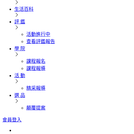
生活百科
評 鑑
活動進行中
查看評鑑報告
學 院
課程報名
課程報導
活 動
精采報導
選 品
顛覆提案
會員登入