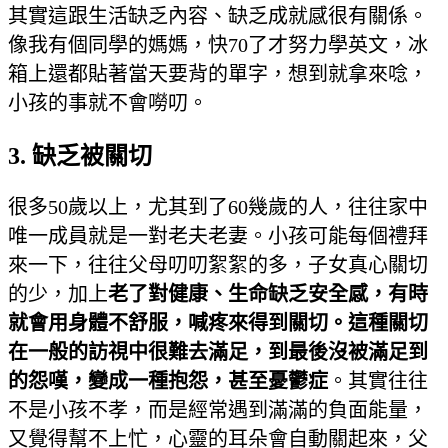
其實這跟生活缺乏內容、缺乏成就感很有關係。
像我有個同學的媽媽，快70了才努力學英文，冰
箱上還都貼著當天要背的單字，想到就拿來唸，
小孩的事就不會嘮叨。
3. 缺乏被關切
很多50歲以上，尤其到了60幾歲的人，往往家中
唯一成員就是一對老夫老妻。小孩可能每個禮拜
來一下，往往父母叨叨絮絮的多，子女真心關切
的少，加上
老了對健康、生命缺乏安全感，有時
就會用身體不舒服，喊疼來得到關切。這種關切
在一般的訪視中很難去滿足，到最後沒被滿足到
的怨嘆，變成一種抱怨，甚至憂鬱症
。其實往往
不是小孩不孝，而是經常遇到滿滿的負面能量，
又覺得幫不上忙，心靈的耳朵會自動關起來，父