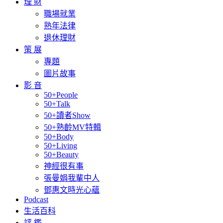
理 財
職場就業
熟年法律
退休理財
策 展
專題
圖片故事
影 音
50+People
50+Talk
50+讀者Show
50+熟齡MV特輯
50+Body
50+Living
50+Beauty
神經很有事
張曼娟我輩中人
鄧惠文時光心蘊
Podcast
生活百科
評 鑑