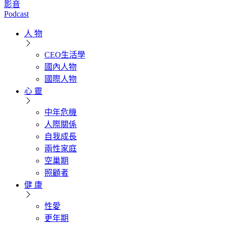
影音
Podcast
人 物
CEO生活學
國內人物
國際人物
心 靈
中年危機
人際關係
自我成長
兩性家庭
空巢期
照顧者
健 康
性愛
更年期