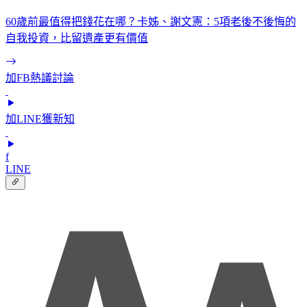
60歲前最值得把錢花在哪？卡姊、謝文憲：5項老後不後悔的
自我投資，比留遺產更有價值
加FB熱議討論
加LINE獲新知
f
LINE