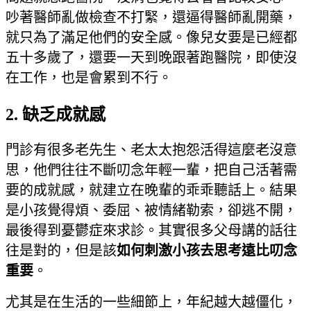
吵著醫師亂做檢查不打緊，還逼得醫師亂開藥，
就只為了滿足他們的安全感。像兒女要是已經都
五十多歲了，還要一天到晚跟著跑醫院，即使沒
在工作，也是會累到不行。
2. 缺乏成就感
門診有很多老先生、老太太抱怨活得這麼老沒意
思，他們往往不斷叨念年輕一輩，把自己活著需
要的成就感，就建立在晚輩的乖乖聽話上。結果
是小孩覺得煩、委屈、被情緒勒索，卻逃不開，
最後得到憂鬱症來求診。其實很多父母講的話往
往是對的，但是該
如何刺激小孩去思考遠比叨念
重要
。
尤其是在生活的一些細節上，年紀越大越僵化，