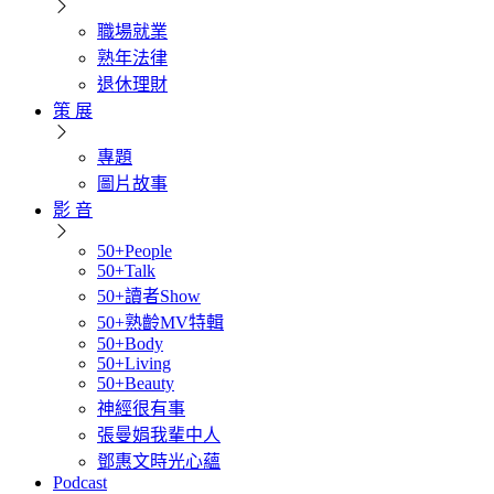
職場就業
熟年法律
退休理財
策 展
專題
圖片故事
影 音
50+People
50+Talk
50+讀者Show
50+熟齡MV特輯
50+Body
50+Living
50+Beauty
神經很有事
張曼娟我輩中人
鄧惠文時光心蘊
Podcast