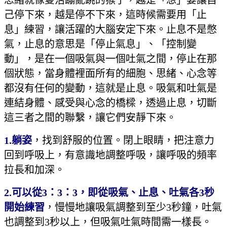
思緒就像隻活蹦亂跳的猴子，越是「想」要讓自
己停下來，越是停不下來，這時候需要用「止
息」練習，讓活躍的大腦安定下來。止息不是憋
氣，止息的意思是「停止氣息」、「控制變
動」，是在一個吸氣與一個吐氣之間，停止在那
個狀態，當身體裡面所有的細胞、思緒、心念等
都沒有任何的變動，這就是止息。吸氣和吐氣是
連結身體、感受與心念的橋樑，透過止息，切斷
這三者之間的聯繫，讓它們安靜下來。
1.
躺姿
，找到舒服的位置。閉上眼睛，把注意力
回到呼吸上，有意識地調整呼吸，讓呼吸的頻率
拉長和加深。
2.
可以從3：3：3，即從吸氣、止息、吐氣各3秒
開始練習
，慢慢地讓吸氣調整到至少3秒鐘，吐氣
也調整到3秒以上，但吸氣吐氣時間需一樣長。