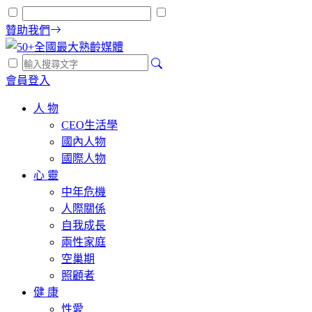
贊助我們
會員登入
人 物
CEO生活學
國內人物
國際人物
心 靈
中年危機
人際關係
自我成長
兩性家庭
空巢期
照顧者
健 康
性愛