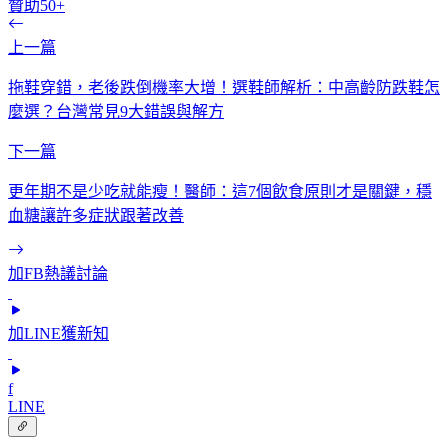
贊助50+
上一篇
拖鞋穿錯，老後跌倒機率大增！選鞋師解析：中高齡防跌鞋怎
麼選？台灣常見9大錯誤與解方
下一篇
更年期不是少吃就能瘦！醫師：這7個飲食原則才是關鍵，穩
血糖讓許多症狀跟著改善
加FB熱議討論
加LINE獲新知
f
LINE