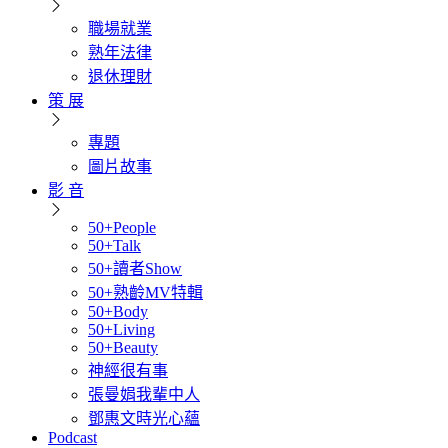
職場就業
熟年法律
退休理財
策 展
專題
圖片故事
影 音
50+People
50+Talk
50+讀者Show
50+熟齡MV特輯
50+Body
50+Living
50+Beauty
神經很有事
張曼娟我輩中人
鄧惠文時光心蘊
Podcast