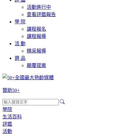
活動進行中
查看評鑑報告
學 院
課程報名
課程報導
活 動
精采報導
選 品
顛覆提案
贊助50+
學院
生活百科
評鑑
活動