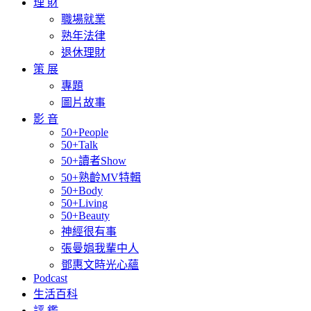
理 財
職場就業
熟年法律
退休理財
策 展
專題
圖片故事
影 音
50+People
50+Talk
50+讀者Show
50+熟齡MV特輯
50+Body
50+Living
50+Beauty
神經很有事
張曼娟我輩中人
鄧惠文時光心蘊
Podcast
生活百科
評 鑑