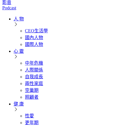
影音
Podcast
人 物
CEO生活學
國內人物
國際人物
心 靈
中年危機
人際關係
自我成長
兩性家庭
空巢期
照顧者
健 康
性愛
更年期