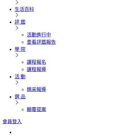
生活百科
評 鑑
活動進行中
查看評鑑報告
學 院
課程報名
課程報導
活 動
精采報導
選 品
顛覆提案
會員登入