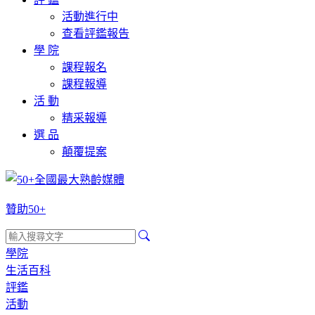
活動進行中
查看評鑑報告
學 院
課程報名
課程報導
活 動
精采報導
選 品
顛覆提案
贊助50+
學院
生活百科
評鑑
活動