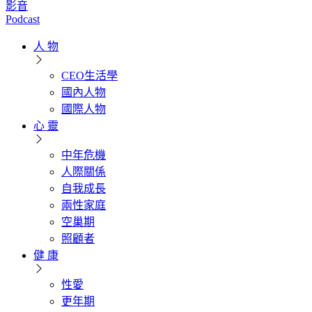
影音
Podcast
人 物
CEO生活學
國內人物
國際人物
心 靈
中年危機
人際關係
自我成長
兩性家庭
空巢期
照顧者
健 康
性愛
更年期