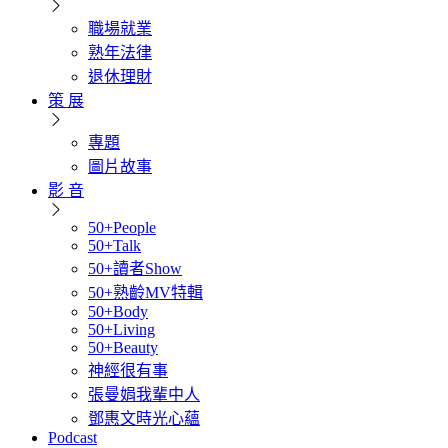
職場就業
熟年法律
退休理財
策 展
專題
圖片故事
影 音
50+People
50+Talk
50+讀者Show
50+熟齡MV特輯
50+Body
50+Living
50+Beauty
神經很有事
張曼娟我輩中人
鄧惠文時光心蘊
Podcast