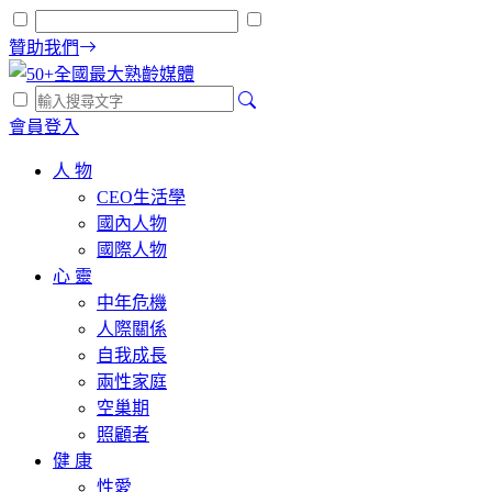
贊助我們
會員登入
人 物
CEO生活學
國內人物
國際人物
心 靈
中年危機
人際關係
自我成長
兩性家庭
空巢期
照顧者
健 康
性愛