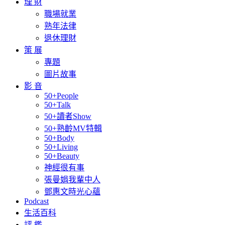
理 財
職場就業
熟年法律
退休理財
策 展
專題
圖片故事
影 音
50+People
50+Talk
50+讀者Show
50+熟齡MV特輯
50+Body
50+Living
50+Beauty
神經很有事
張曼娟我輩中人
鄧惠文時光心蘊
Podcast
生活百科
評 鑑