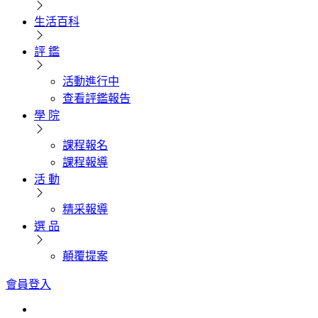
生活百科
評 鑑
活動進行中
查看評鑑報告
學 院
課程報名
課程報導
活 動
精采報導
選 品
顛覆提案
會員登入