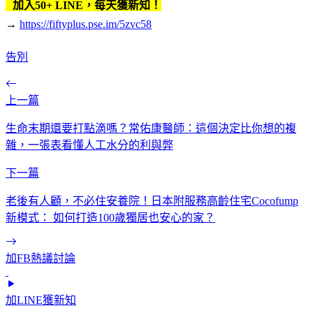
加入50+ LINE，每天獲新知！
→
https://fiftyplus.pse.im/5zvc58
告別
上一篇
生命末期還要打點滴嗎？常佑康醫師：這個決定比你想的複
雜，一張表看懂人工水分的利與弊
下一篇
老後有人顧，不必住安養院！日本附服務高齡住宅Cocofump
新模式： 如何打造100歲獨居也安心的家？
加FB熱議討論
加LINE獲新知