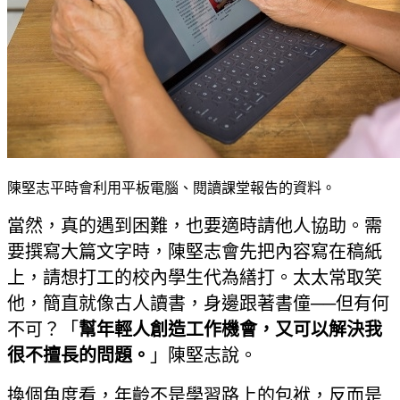
陳堅志平時會利用平板電腦、閱讀課堂報告的資料。
當然，真的遇到困難，也要適時請他人協助。需
要撰寫大篇文字時，陳堅志會先把內容寫在稿紙
上，請想打工的校內學生代為繕打。太太常取笑
他，簡直就像古人讀書，身邊跟著書僮──但有何
不可？「
幫年輕人創造工作機會，又可以解決我
很不擅長的問題。
」陳堅志說。
換個角度看，年齡不是學習路上的包袱，反而是