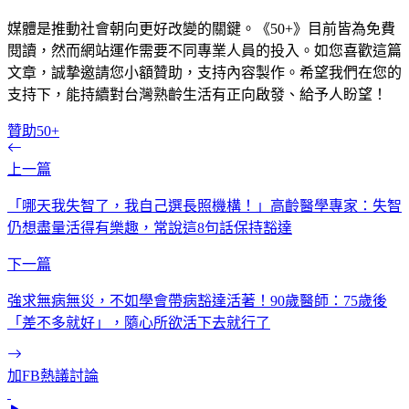
媒體是推動社會朝向更好改變的關鍵。《50+》目前皆為免費
閱讀，然而網站運作需要不同專業人員的投入。如您喜歡這篇
文章，誠摯邀請您小額贊助，支持內容製作。希望我們在您的
支持下，能持續對台灣熟齡生活有正向啟發、給予人盼望！
贊助50+
上一篇
「哪天我失智了，我自己選長照機構！」高齡醫學專家：失智
仍想盡量活得有樂趣，常說這8句話保持豁達
下一篇
強求無病無災，不如學會帶病豁達活著！90歲醫師：75歲後
「差不多就好」，隨心所欲活下去就行了
加FB熱議討論