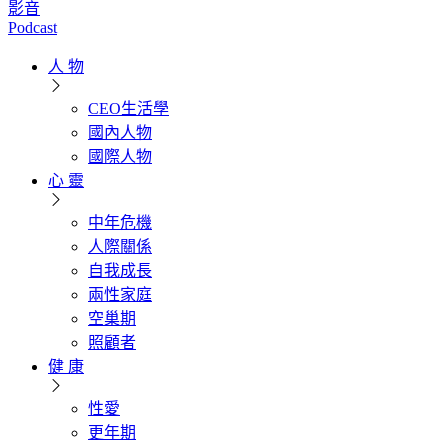
影音
Podcast
人 物
CEO生活學
國內人物
國際人物
心 靈
中年危機
人際關係
自我成長
兩性家庭
空巢期
照顧者
健 康
性愛
更年期