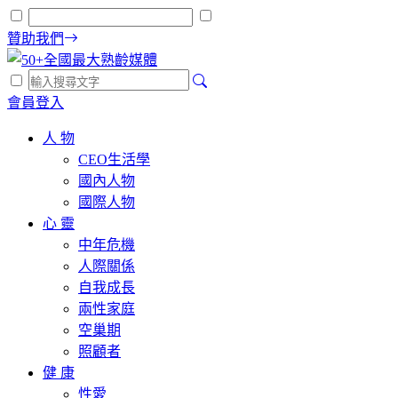
贊助我們
會員登入
人 物
CEO生活學
國內人物
國際人物
心 靈
中年危機
人際關係
自我成長
兩性家庭
空巢期
照顧者
健 康
性愛