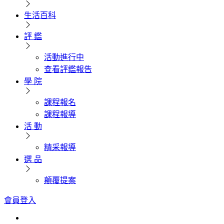
生活百科
評 鑑
活動進行中
查看評鑑報告
學 院
課程報名
課程報導
活 動
精采報導
選 品
顛覆提案
會員登入