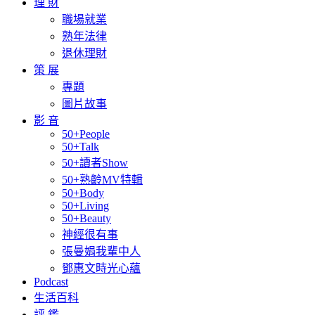
理 財
職場就業
熟年法律
退休理財
策 展
專題
圖片故事
影 音
50+People
50+Talk
50+讀者Show
50+熟齡MV特輯
50+Body
50+Living
50+Beauty
神經很有事
張曼娟我輩中人
鄧惠文時光心蘊
Podcast
生活百科
評 鑑