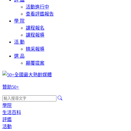
活動進行中
查看評鑑報告
學 院
課程報名
課程報導
活 動
精采報導
選 品
顛覆提案
贊助50+
學院
生活百科
評鑑
活動