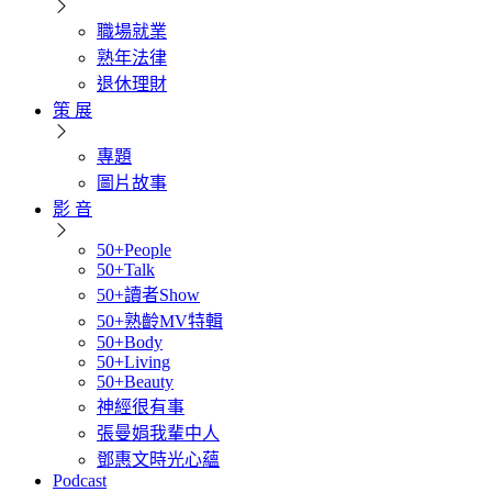
職場就業
熟年法律
退休理財
策 展
專題
圖片故事
影 音
50+People
50+Talk
50+讀者Show
50+熟齡MV特輯
50+Body
50+Living
50+Beauty
神經很有事
張曼娟我輩中人
鄧惠文時光心蘊
Podcast