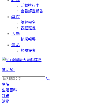
活動進行中
查看評鑑報告
學 院
課程報名
課程報導
活 動
精采報導
選 品
顛覆提案
贊助50+
學院
生活百科
評鑑
活動