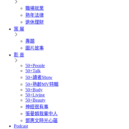
職場就業
熟年法律
退休理財
策 展
專題
圖片故事
影 音
50+People
50+Talk
50+讀者Show
50+熟齡MV特輯
50+Body
50+Living
50+Beauty
神經很有事
張曼娟我輩中人
鄧惠文時光心蘊
Podcast