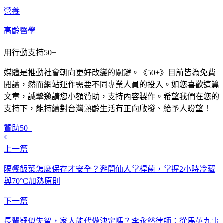
營養
高齡醫學
用行動支持50+
媒體是推動社會朝向更好改變的關鍵。《50+》目前皆為免費
閱讀，然而網站運作需要不同專業人員的投入。如您喜歡這篇
文章，誠摯邀請您小額贊助，支持內容製作。希望我們在您的
支持下，能持續對台灣熟齡生活有正向啟發、給予人盼望！
贊助50+
上一篇
隔餐飯菜怎麼保存才安全？避開仙人掌桿菌，掌握2小時冷藏
與70°C加熱原則
下一篇
長輩疑似失智，家人能代做決定嗎？李永然律師：從馬英九事