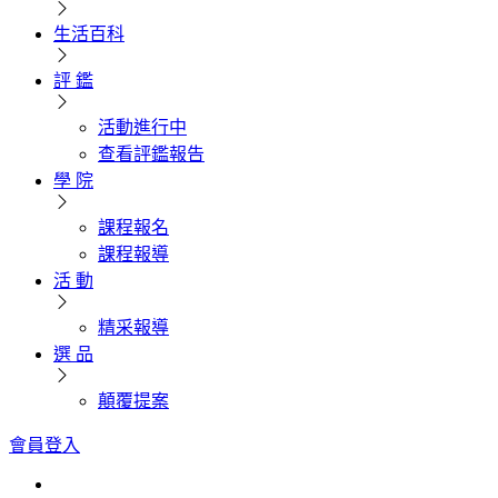
生活百科
評 鑑
活動進行中
查看評鑑報告
學 院
課程報名
課程報導
活 動
精采報導
選 品
顛覆提案
會員登入