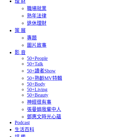
理 財
職場就業
熟年法律
退休理財
策 展
專題
圖片故事
影 音
50+People
50+Talk
50+讀者Show
50+熟齡MV特輯
50+Body
50+Living
50+Beauty
神經很有事
張曼娟我輩中人
鄧惠文時光心蘊
Podcast
生活百科
評 鑑