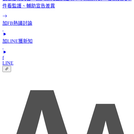
件看監護、輔助宣告差異
加FB熱議討論
加LINE獲新知
f
LINE