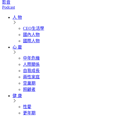
影音
Podcast
人 物
CEO生活學
國內人物
國際人物
心 靈
中年危機
人際關係
自我成長
兩性家庭
空巢期
照顧者
健 康
性愛
更年期