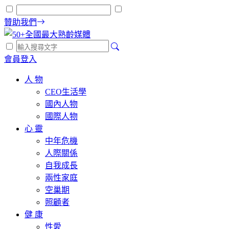
贊助我們
會員登入
人 物
CEO生活學
國內人物
國際人物
心 靈
中年危機
人際關係
自我成長
兩性家庭
空巢期
照顧者
健 康
性愛