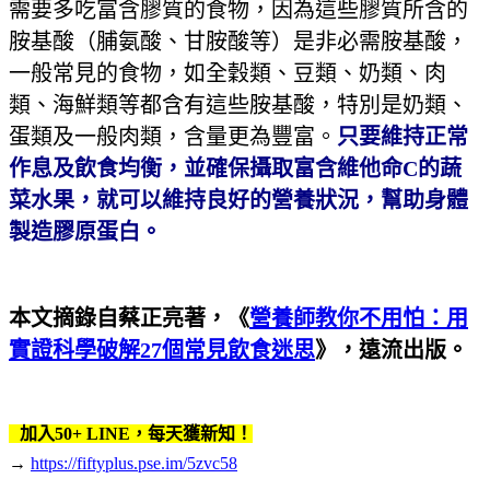
需要多吃富含膠質的食物，因為這些膠質所含的
胺基酸（脯氨酸、甘胺酸等）是非必需胺基酸，
一般常見的食物，如全穀類、豆類、奶類、肉
類、海鮮類等都含有這些胺基酸，特別是奶類、
蛋類及一般肉類，含量更為豐富。
只要維持正常
作息及飲食均衡，並確保攝取富含維他命C的蔬
菜水果，就可以維持良好的營養狀況，幫助身體
製造膠原蛋白。
本文摘錄自蔡正亮著，《
營養師教你不用怕：用
實證科學破解27個常見飲食迷思
》，遠流出版。
加入50+ LINE，每天獲新知！
→
https://fiftyplus.pse.im/5zvc58