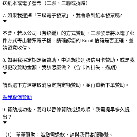
送紙本或電子發票（二聯、三聯或捐贈）
7. 如果我選擇「三聯電子發票」，我會收到紙本發票嗎?
不會，若以公司（有統編）的方式贊助，三聯發票將以電子郵
件方式寄出發票電子檔，請確認您的 Email 信箱是否正確，並
請留意收信。
8. 如果我採定期定額贊助，中途想換別張信用卡贊助，或是我
想更改贊助金額，我該怎麼做？（含卡片掛失、過期）
請點選下方連結取消原定期定額贊助，並再重新下單贊助。
點我取消贊助
9. 贊助成功後，我可以暫停贊助或退款嗎？我需提早多久提
出？
（1） 單筆贊助：若您需退款，請與我們客服聯繫。