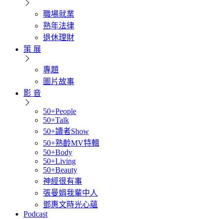
職場就業
熟年法律
退休理財
策 展
專題
圖片故事
影 音
50+People
50+Talk
50+讀者Show
50+熟齡MV特輯
50+Body
50+Living
50+Beauty
神經很有事
張曼娟我輩中人
鄧惠文時光心蘊
Podcast