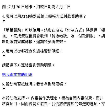
例 : 7 月 30 日刷卡，扣款日期為 8 月 1 日
4. 我可以用ATM機器或線上轉帳方式付款贊助嗎？
「單筆贊助」可以使用。請您在填寫「付款方式」時選擇「轉
帳」，完成流程後將會收到「轉帳帳號」及「付款期限」，請
於期限前完成轉帳，逾期帳號將失效。
5. 我可以從哪裡查詢過往贊助明細？
請點選下方連結查詢贊助明細。
點我查詢贊助明細
6. 贊助可否抵稅呢？我會拿到發票嗎？
本贊助為支持50+內容製作及理念，視為自願內容付費，而非
慈善項目，因而會開立發票。我們將依據您的勾選的選項，寄