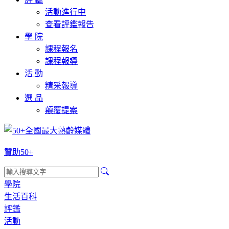
活動進行中
查看評鑑報告
學 院
課程報名
課程報導
活 動
精采報導
選 品
顛覆提案
贊助50+
學院
生活百科
評鑑
活動