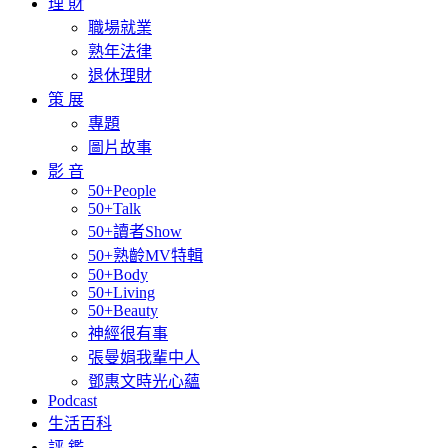
理 財
職場就業
熟年法律
退休理財
策 展
專題
圖片故事
影 音
50+People
50+Talk
50+讀者Show
50+熟齡MV特輯
50+Body
50+Living
50+Beauty
神經很有事
張曼娟我輩中人
鄧惠文時光心蘊
Podcast
生活百科
評 鑑