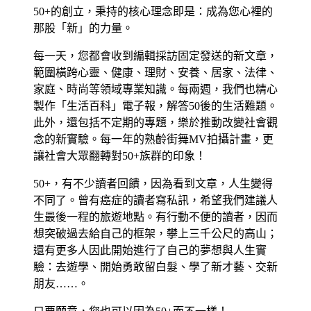
50+的創立，秉持的核心理念即是：成為您心裡的
那股「新」的力量。
每一天，您都會收到編輯採訪固定發送的新文章，
範圍橫跨心靈、健康、理財、安養、居家、法律、
家庭、時尚等領域專業知識。每兩週，我們也精心
製作「生活百科」電子報，解答50後的生活難題。
此外，還包括不定期的專題，樂於推動改變社會觀
念的新實驗。每一年的熟齡街舞MV拍攝計畫，更
讓社會大眾翻轉對50+族群的印象！
50+，有不少讀者回饋，因為看到文章，人生變得
不同了。曾有癌症的讀者寫私訊，希望我們建議人
生最後一程的旅遊地點。有行動不便的讀者，因而
想突破過去給自己的框架，攀上三千公尺的高山；
還有更多人因此開始進行了自己的夢想與人生實
驗：去遊學、開始勇敢留白髮、學了新才藝、交新
朋友……。