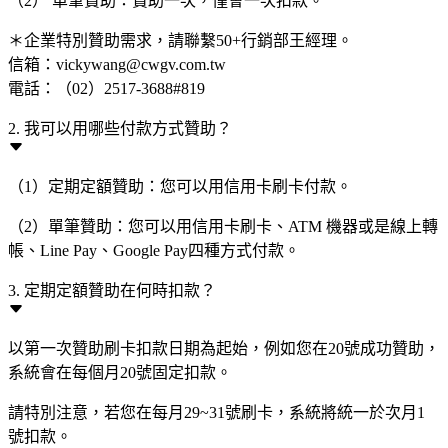
（2） 單筆贊助：贊助一次，僅會一次扣款。
＊企業特別贊助需求，請聯繫50+行銷部王經理。
信箱：vickywang@cwgv.com.tw
電話：（02）2517-3688#819
2. 我可以用哪些付款方式贊助？
（1）定期定額贊助：您可以用信用卡刷卡付款。
（2）單筆贊助：您可以用信用卡刷卡、ATM 機器或是線上轉
帳、Line Pay、Google Pay四種方式付款。
3. 定期定額贊助在何時扣款？
以第一次贊助刷卡扣款日期為起始，例如您在20號成功贊助，
系統會在每個月20號固定扣款。
請特別注意，若您在每月29~31號刷卡，系統將統一於次月1
號扣款。