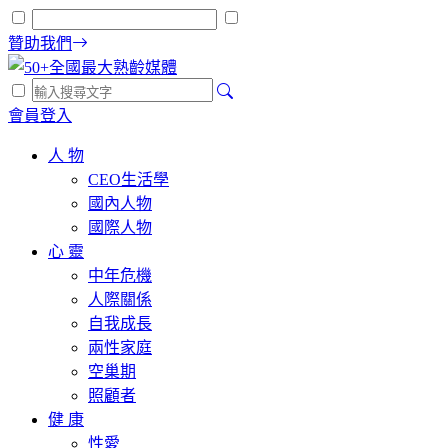
贊助我們
會員登入
人 物
CEO生活學
國內人物
國際人物
心 靈
中年危機
人際關係
自我成長
兩性家庭
空巢期
照顧者
健 康
性愛