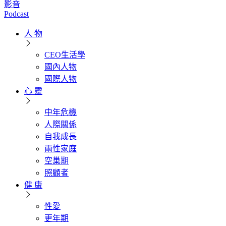
影音
Podcast
人 物
CEO生活學
國內人物
國際人物
心 靈
中年危機
人際關係
自我成長
兩性家庭
空巢期
照顧者
健 康
性愛
更年期