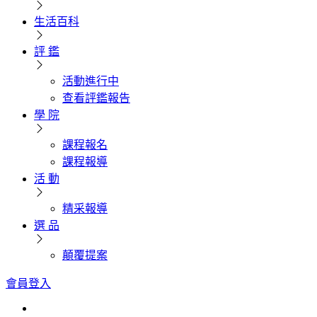
生活百科
評 鑑
活動進行中
查看評鑑報告
學 院
課程報名
課程報導
活 動
精采報導
選 品
顛覆提案
會員登入