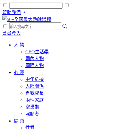
贊助我們
會員登入
人 物
CEO生活學
國內人物
國際人物
心 靈
中年危機
人際關係
自我成長
兩性家庭
空巢期
照顧者
健 康
性愛