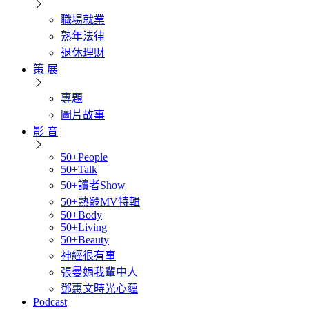
職場就業
熟年法律
退休理財
策 展
專題
圖片故事
影 音
50+People
50+Talk
50+讀者Show
50+熟齡MV特輯
50+Body
50+Living
50+Beauty
神經很有事
張曼娟我輩中人
鄧惠文時光心蘊
Podcast