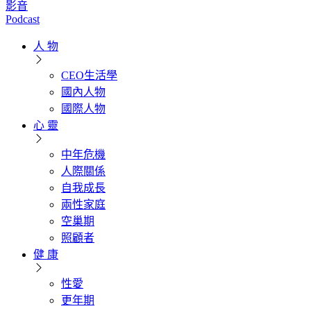
影音
Podcast
人 物
CEO生活學
國內人物
國際人物
心 靈
中年危機
人際關係
自我成長
兩性家庭
空巢期
照顧者
健 康
性愛
更年期