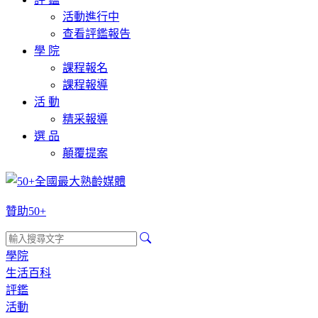
活動進行中
查看評鑑報告
學 院
課程報名
課程報導
活 動
精采報導
選 品
顛覆提案
贊助50+
學院
生活百科
評鑑
活動