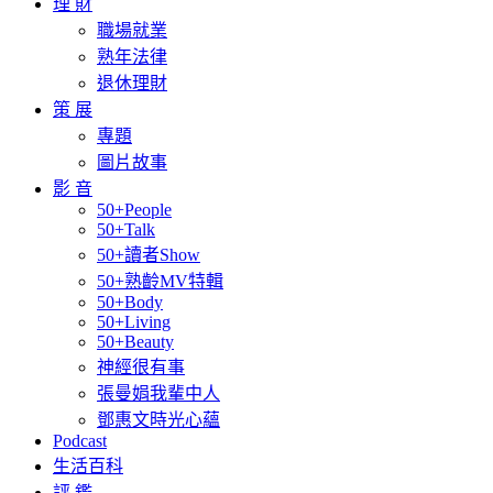
理 財
職場就業
熟年法律
退休理財
策 展
專題
圖片故事
影 音
50+People
50+Talk
50+讀者Show
50+熟齡MV特輯
50+Body
50+Living
50+Beauty
神經很有事
張曼娟我輩中人
鄧惠文時光心蘊
Podcast
生活百科
評 鑑