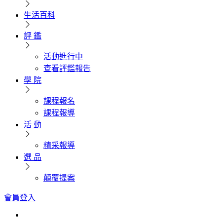
生活百科
評 鑑
活動進行中
查看評鑑報告
學 院
課程報名
課程報導
活 動
精采報導
選 品
顛覆提案
會員登入