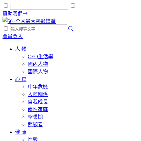
贊助我們
會員登入
人 物
CEO生活學
國內人物
國際人物
心 靈
中年危機
人際關係
自我成長
兩性家庭
空巢期
照顧者
健 康
性愛