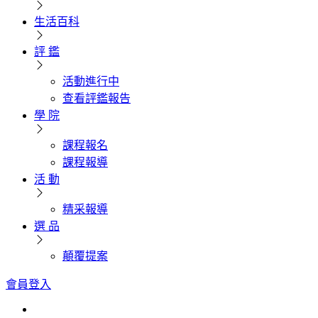
生活百科
評 鑑
活動進行中
查看評鑑報告
學 院
課程報名
課程報導
活 動
精采報導
選 品
顛覆提案
會員登入