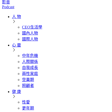
影音
Podcast
人 物
CEO生活學
國內人物
國際人物
心 靈
中年危機
人際關係
自我成長
兩性家庭
空巢期
照顧者
健 康
性愛
更年期