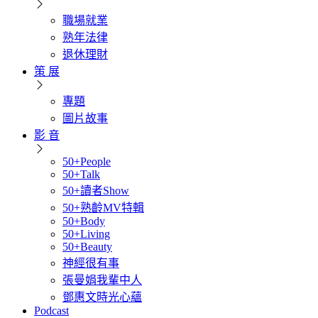
職場就業
熟年法律
退休理財
策 展
專題
圖片故事
影 音
50+People
50+Talk
50+讀者Show
50+熟齡MV特輯
50+Body
50+Living
50+Beauty
神經很有事
張曼娟我輩中人
鄧惠文時光心蘊
Podcast