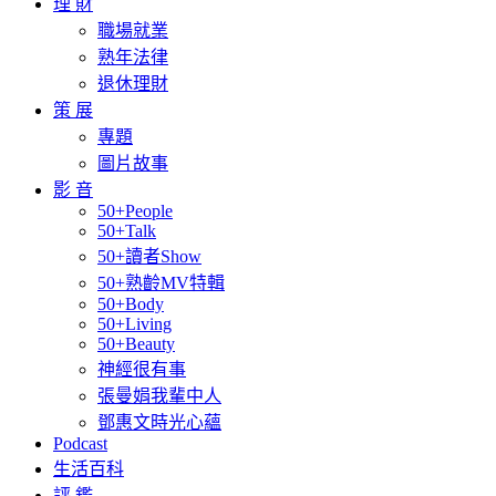
理 財
職場就業
熟年法律
退休理財
策 展
專題
圖片故事
影 音
50+People
50+Talk
50+讀者Show
50+熟齡MV特輯
50+Body
50+Living
50+Beauty
神經很有事
張曼娟我輩中人
鄧惠文時光心蘊
Podcast
生活百科
評 鑑