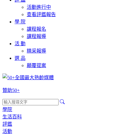
活動進行中
查看評鑑報告
學 院
課程報名
課程報導
活 動
精采報導
選 品
顛覆提案
贊助50+
學院
生活百科
評鑑
活動