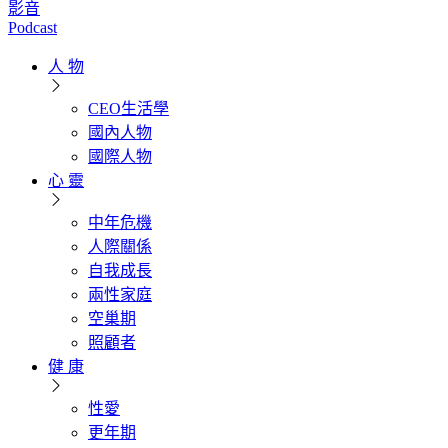
影音
Podcast
人 物
CEO生活學
國內人物
國際人物
心 靈
中年危機
人際關係
自我成長
兩性家庭
空巢期
照顧者
健 康
性愛
更年期