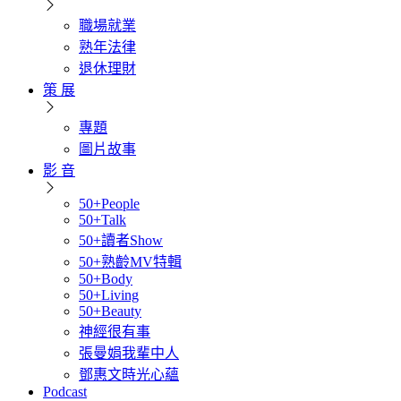
職場就業
熟年法律
退休理財
策 展
專題
圖片故事
影 音
50+People
50+Talk
50+讀者Show
50+熟齡MV特輯
50+Body
50+Living
50+Beauty
神經很有事
張曼娟我輩中人
鄧惠文時光心蘊
Podcast