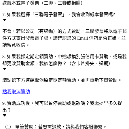
送紙本或電子發票（二聯、三聯或捐贈）
7. 如果我選擇「三聯電子發票」，我會收到紙本發票嗎?
不會，若以公司（有統編）的方式贊助，三聯發票將以電子郵
件方式寄出發票電子檔，請確認您的 Email 信箱是否正確，並
請留意收信。
8. 如果我採定期定額贊助，中途想換別張信用卡贊助，或是我
想更改贊助金額，我該怎麼做？（含卡片掛失、過期）
請點選下方連結取消原定期定額贊助，並再重新下單贊助。
點我取消贊助
9. 贊助成功後，我可以暫停贊助或退款嗎？我需提早多久提
出？
（1） 單筆贊助：若您需退款，請與我們客服聯繫。