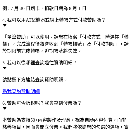
例 : 7 月 30 日刷卡，扣款日期為 8 月 1 日
4. 我可以用ATM機器或線上轉帳方式付款贊助嗎？
「單筆贊助」可以使用。請您在填寫「付款方式」時選擇「轉
帳」，完成流程後將會收到「轉帳帳號」及「付款期限」，請
於期限前完成轉帳，逾期帳號將失效。
5. 我可以從哪裡查詢過往贊助明細？
請點選下方連結查詢贊助明細。
點我查詢贊助明細
6. 贊助可否抵稅呢？我會拿到發票嗎？
本贊助為支持50+內容製作及理念，視為自願內容付費，而非
慈善項目，因而會開立發票。我們將依據您的勾選的選項，寄