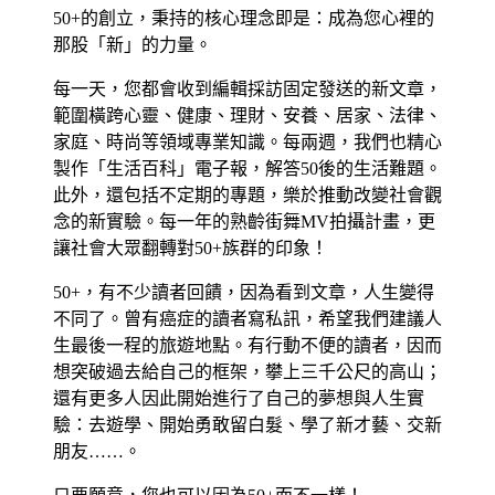
50+的創立，秉持的核心理念即是：成為您心裡的
那股「新」的力量。
每一天，您都會收到編輯採訪固定發送的新文章，
範圍橫跨心靈、健康、理財、安養、居家、法律、
家庭、時尚等領域專業知識。每兩週，我們也精心
製作「生活百科」電子報，解答50後的生活難題。
此外，還包括不定期的專題，樂於推動改變社會觀
念的新實驗。每一年的熟齡街舞MV拍攝計畫，更
讓社會大眾翻轉對50+族群的印象！
50+，有不少讀者回饋，因為看到文章，人生變得
不同了。曾有癌症的讀者寫私訊，希望我們建議人
生最後一程的旅遊地點。有行動不便的讀者，因而
想突破過去給自己的框架，攀上三千公尺的高山；
還有更多人因此開始進行了自己的夢想與人生實
驗：去遊學、開始勇敢留白髮、學了新才藝、交新
朋友……。