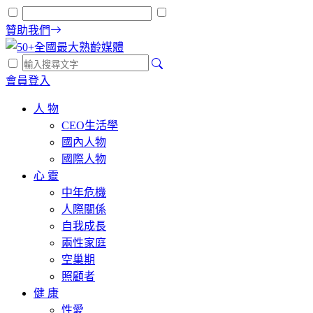
贊助我們
會員登入
人 物
CEO生活學
國內人物
國際人物
心 靈
中年危機
人際關係
自我成長
兩性家庭
空巢期
照顧者
健 康
性愛