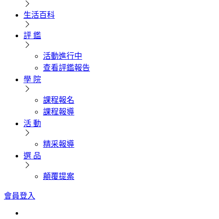
生活百科
評 鑑
活動進行中
查看評鑑報告
學 院
課程報名
課程報導
活 動
精采報導
選 品
顛覆提案
會員登入