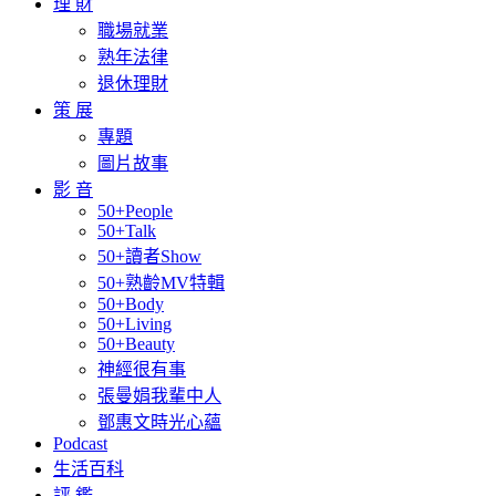
理 財
職場就業
熟年法律
退休理財
策 展
專題
圖片故事
影 音
50+People
50+Talk
50+讀者Show
50+熟齡MV特輯
50+Body
50+Living
50+Beauty
神經很有事
張曼娟我輩中人
鄧惠文時光心蘊
Podcast
生活百科
評 鑑