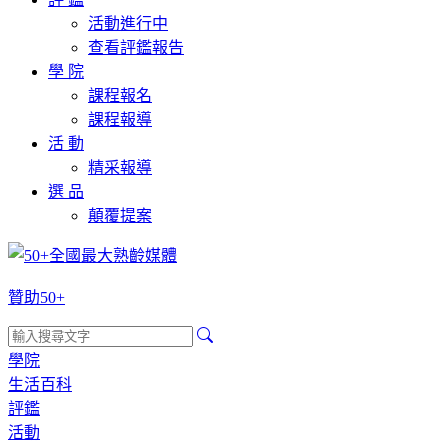
活動進行中
查看評鑑報告
學 院
課程報名
課程報導
活 動
精采報導
選 品
顛覆提案
贊助50+
學院
生活百科
評鑑
活動