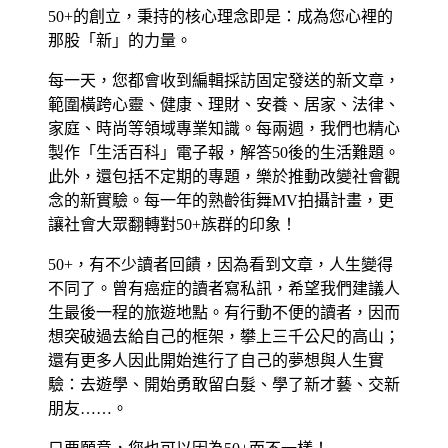
50+的創立，秉持的核心理念即是：成為您心裡的
那股「新」的力量。
每一天，您都會收到編輯採訪固定發送的新文章，
範圍橫跨心靈、健康、理財、安養、居家、法律、
家庭、時尚等領域專業知識。每兩週，我們也精心
製作「生活百科」電子報，解答50後的生活難題。
此外，還包括不定期的專題，樂於推動改變社會觀
念的新實驗。每一年的熟齡街舞MV拍攝計畫，更
讓社會大眾翻轉對50+族群的印象！
50+，有不少讀者回饋，因為看到文章，人生變得
不同了。曾有癌症的讀者寫私訊，希望我們建議人
生最後一程的旅遊地點。有行動不便的讀者，因而
想突破過去給自己的框架，攀上三千公尺的高山；
還有更多人因此開始進行了自己的夢想與人生實
驗：去遊學、開始勇敢留白髮、學了新才藝、交新
朋友……。