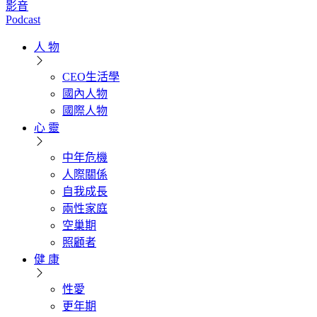
影音
Podcast
人 物
CEO生活學
國內人物
國際人物
心 靈
中年危機
人際關係
自我成長
兩性家庭
空巢期
照顧者
健 康
性愛
更年期