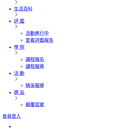
生活百科
評 鑑
活動進行中
查看評鑑報告
學 院
課程報名
課程報導
活 動
精采報導
選 品
顛覆提案
會員登入