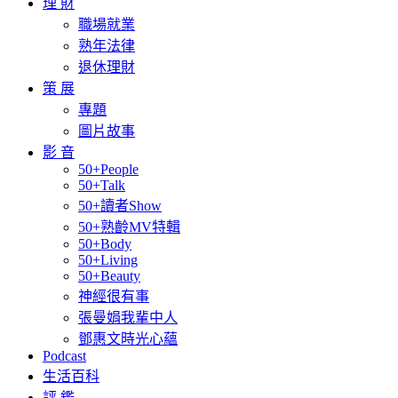
理 財
職場就業
熟年法律
退休理財
策 展
專題
圖片故事
影 音
50+People
50+Talk
50+讀者Show
50+熟齡MV特輯
50+Body
50+Living
50+Beauty
神經很有事
張曼娟我輩中人
鄧惠文時光心蘊
Podcast
生活百科
評 鑑