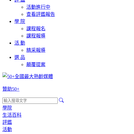
活動進行中
查看評鑑報告
學 院
課程報名
課程報導
活 動
精采報導
選 品
顛覆提案
贊助50+
學院
生活百科
評鑑
活動