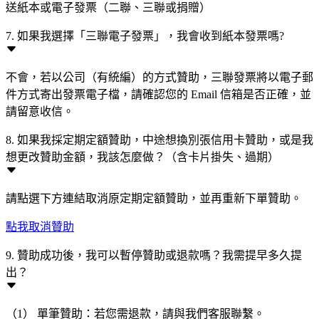
送紙本或電子發票（二聯、三聯或捐贈）
7. 如果我選擇「三聯電子發票」，我會收到紙本發票嗎?
不會，若以公司（有統編）的方式贊助，三聯發票將以電子郵
件方式寄出發票電子檔，請確認您的 Email 信箱是否正確，並
請留意收信。
8. 如果我採定期定額贊助，中途想換別張信用卡贊助，或是我
想更改贊助金額，我該怎麼做？（含卡片掛失、過期）
請點選下方連結取消原定期定額贊助，並再重新下單贊助。
點我取消贊助
9. 贊助成功後，我可以暫停贊助或退款嗎？我需提早多久提
出？
（1） 單筆贊助：若您需退款，請與我們客服聯繫。