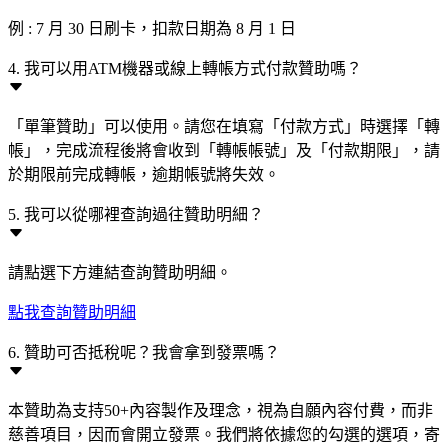
例 : 7 月 30 日刷卡，扣款日期為 8 月 1 日
4. 我可以用ATM機器或線上轉帳方式付款贊助嗎？
「單筆贊助」可以使用。請您在填寫「付款方式」時選擇「轉
帳」，完成流程後將會收到「轉帳帳號」及「付款期限」，請
於期限前完成轉帳，逾期帳號將失效。
5. 我可以從哪裡查詢過往贊助明細？
請點選下方連結查詢贊助明細。
點我查詢贊助明細
6. 贊助可否抵稅呢？我會拿到發票嗎？
本贊助為支持50+內容製作及理念，視為自願內容付費，而非
慈善項目，因而會開立發票。我們將依據您的勾選的選項，寄