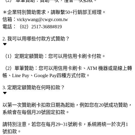
（2） 單筆贊助：贊助一次，僅會一次扣款。
＊企業特別贊助需求，請聯繫50+行銷部王經理。
信箱：vickywang@cwgv.com.tw
電話：（02）2517-3688#819
2. 我可以用哪些付款方式贊助？
（1）定期定額贊助：您可以用信用卡刷卡付款。
（2）單筆贊助：您可以用信用卡刷卡、ATM 機器或是線上轉
帳、Line Pay、Google Pay四種方式付款。
3. 定期定額贊助在何時扣款？
以第一次贊助刷卡扣款日期為起始，例如您在20號成功贊助，
系統會在每個月20號固定扣款。
請特別注意，若您在每月29~31號刷卡，系統將統一於次月1
號扣款。