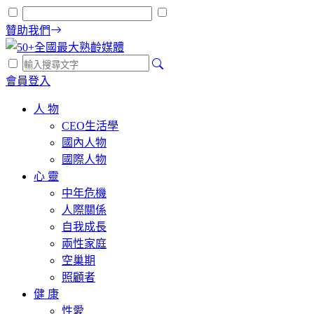
贊助我們
會員登入
人 物
CEO生活學
國內人物
國際人物
心 靈
中年危機
人際關係
自我成長
兩性家庭
空巢期
照顧者
健 康
性愛