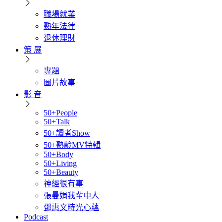
職場就業
熟年法律
退休理財
策 展
專題
圖片故事
影 音
50+People
50+Talk
50+讀者Show
50+熟齡MV特輯
50+Body
50+Living
50+Beauty
神經很有事
張曼娟我輩中人
鄧惠文時光心蘊
Podcast