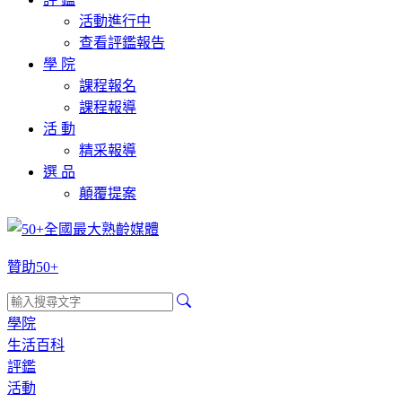
活動進行中
查看評鑑報告
學 院
課程報名
課程報導
活 動
精采報導
選 品
顛覆提案
贊助50+
學院
生活百科
評鑑
活動