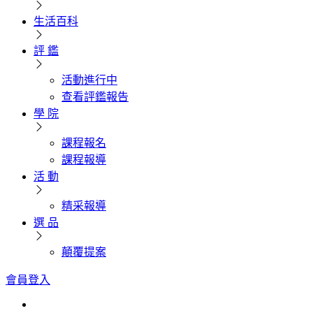
生活百科
評 鑑
活動進行中
查看評鑑報告
學 院
課程報名
課程報導
活 動
精采報導
選 品
顛覆提案
會員登入