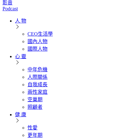
影音
Podcast
人 物
CEO生活學
國內人物
國際人物
心 靈
中年危機
人際關係
自我成長
兩性家庭
空巢期
照顧者
健 康
性愛
更年期