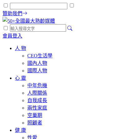
贊助我們
會員登入
人 物
CEO生活學
國內人物
國際人物
心 靈
中年危機
人際關係
自我成長
兩性家庭
空巢期
照顧者
健 康
性愛