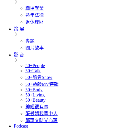
職場就業
熟年法律
退休理財
策 展
專題
圖片故事
影 音
50+People
50+Talk
50+讀者Show
50+熟齡MV特輯
50+Body
50+Living
50+Beauty
神經很有事
張曼娟我輩中人
鄧惠文時光心蘊
Podcast