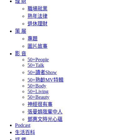
理 財
職場就業
熟年法律
退休理財
策 展
專題
圖片故事
影 音
50+People
50+Talk
50+讀者Show
50+熟齡MV特輯
50+Body
50+Living
50+Beauty
神經很有事
張曼娟我輩中人
鄧惠文時光心蘊
Podcast
生活百科
評 鑑