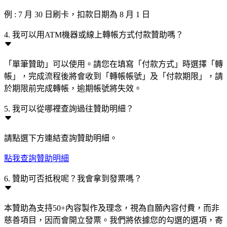
例 : 7 月 30 日刷卡，扣款日期為 8 月 1 日
4. 我可以用ATM機器或線上轉帳方式付款贊助嗎？
「單筆贊助」可以使用。請您在填寫「付款方式」時選擇「轉
帳」，完成流程後將會收到「轉帳帳號」及「付款期限」，請
於期限前完成轉帳，逾期帳號將失效。
5. 我可以從哪裡查詢過往贊助明細？
請點選下方連結查詢贊助明細。
點我查詢贊助明細
6. 贊助可否抵稅呢？我會拿到發票嗎？
本贊助為支持50+內容製作及理念，視為自願內容付費，而非
慈善項目，因而會開立發票。我們將依據您的勾選的選項，寄