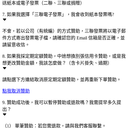
送紙本或電子發票（二聯、三聯或捐贈）
7. 如果我選擇「三聯電子發票」，我會收到紙本發票嗎?
不會，若以公司（有統編）的方式贊助，三聯發票將以電子郵
件方式寄出發票電子檔，請確認您的 Email 信箱是否正確，並
請留意收信。
8. 如果我採定期定額贊助，中途想換別張信用卡贊助，或是我
想更改贊助金額，我該怎麼做？（含卡片掛失、過期）
請點選下方連結取消原定期定額贊助，並再重新下單贊助。
點我取消贊助
9. 贊助成功後，我可以暫停贊助或退款嗎？我需提早多久提
出？
（1） 單筆贊助：若您需退款，請與我們客服聯繫。