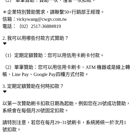
（2） 單筆贊助：贊助一次，僅會一次扣款。
＊企業特別贊助需求，請聯繫50+行銷部王經理。
信箱：vickywang@cwgv.com.tw
電話：（02）2517-3688#819
2. 我可以用哪些付款方式贊助？
（1）定期定額贊助：您可以用信用卡刷卡付款。
（2）單筆贊助：您可以用信用卡刷卡、ATM 機器或是線上轉
帳、Line Pay、Google Pay四種方式付款。
3. 定期定額贊助在何時扣款？
以第一次贊助刷卡扣款日期為起始，例如您在20號成功贊助，
系統會在每個月20號固定扣款。
請特別注意，若您在每月29~31號刷卡，系統將統一於次月1
號扣款。