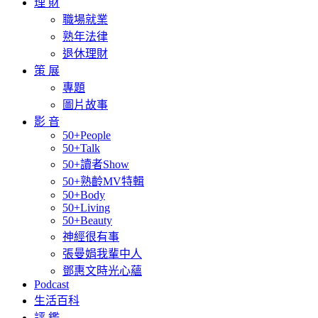
理 財
職場就業
熟年法律
退休理財
策 展
專題
圖片故事
影 音
50+People
50+Talk
50+讀者Show
50+熟齡MV特輯
50+Body
50+Living
50+Beauty
神經很有事
張曼娟我輩中人
鄧惠文時光心蘊
Podcast
生活百科
評 鑑