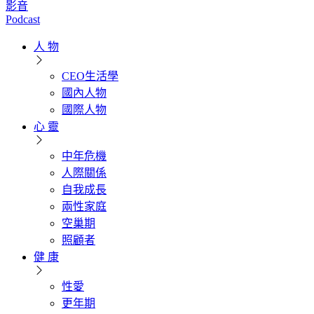
影音
Podcast
人 物
CEO生活學
國內人物
國際人物
心 靈
中年危機
人際關係
自我成長
兩性家庭
空巢期
照顧者
健 康
性愛
更年期