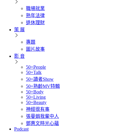
職場就業
熟年法律
退休理財
策 展
專題
圖片故事
影 音
50+People
50+Talk
50+讀者Show
50+熟齡MV特輯
50+Body
50+Living
50+Beauty
神經很有事
張曼娟我輩中人
鄧惠文時光心蘊
Podcast