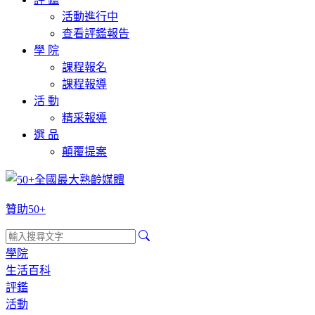
活動進行中
查看評鑑報告
學 院
課程報名
課程報導
活 動
精采報導
選 品
顛覆提案
贊助50+
學院
生活百科
評鑑
活動