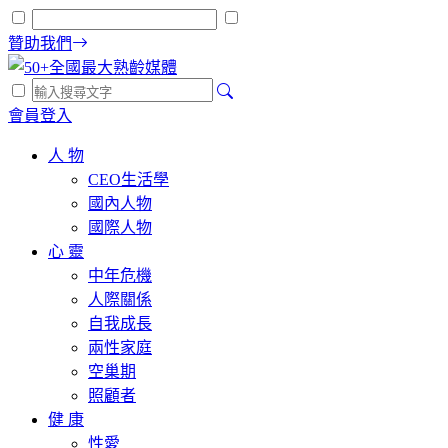
贊助我們
會員登入
人 物
CEO生活學
國內人物
國際人物
心 靈
中年危機
人際關係
自我成長
兩性家庭
空巢期
照顧者
健 康
性愛