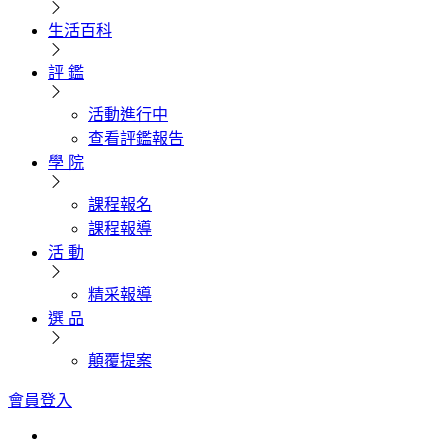
生活百科
評 鑑
活動進行中
查看評鑑報告
學 院
課程報名
課程報導
活 動
精采報導
選 品
顛覆提案
會員登入