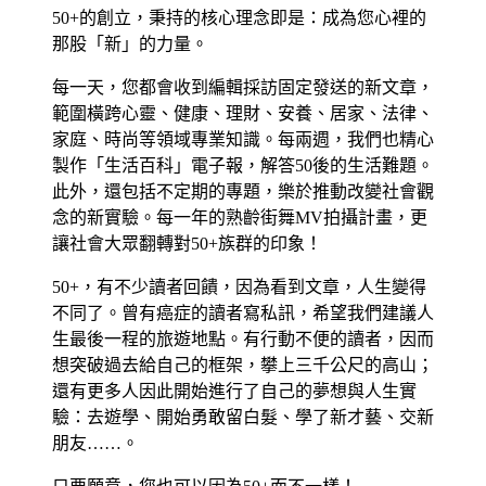
50+的創立，秉持的核心理念即是：成為您心裡的
那股「新」的力量。
每一天，您都會收到編輯採訪固定發送的新文章，
範圍橫跨心靈、健康、理財、安養、居家、法律、
家庭、時尚等領域專業知識。每兩週，我們也精心
製作「生活百科」電子報，解答50後的生活難題。
此外，還包括不定期的專題，樂於推動改變社會觀
念的新實驗。每一年的熟齡街舞MV拍攝計畫，更
讓社會大眾翻轉對50+族群的印象！
50+，有不少讀者回饋，因為看到文章，人生變得
不同了。曾有癌症的讀者寫私訊，希望我們建議人
生最後一程的旅遊地點。有行動不便的讀者，因而
想突破過去給自己的框架，攀上三千公尺的高山；
還有更多人因此開始進行了自己的夢想與人生實
驗：去遊學、開始勇敢留白髮、學了新才藝、交新
朋友……。