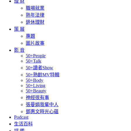
理 財
職場就業
熟年法律
退休理財
策 展
專題
圖片故事
影 音
50+People
50+Talk
50+讀者Show
50+熟齡MV特輯
50+Body
50+Living
50+Beauty
神經很有事
張曼娟我輩中人
鄧惠文時光心蘊
Podcast
生活百科
評 鑑