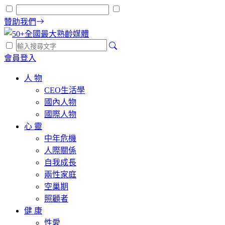
贊助我們
會員登入
人 物
CEO生活學
國內人物
國際人物
心 靈
中年危機
人際關係
自我成長
兩性家庭
空巢期
照顧者
健 康
性愛