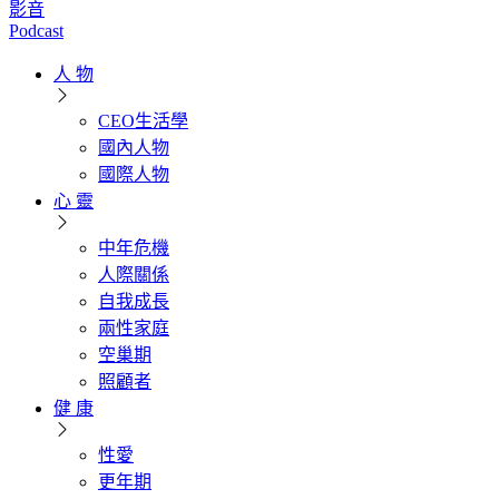
影音
Podcast
人 物
CEO生活學
國內人物
國際人物
心 靈
中年危機
人際關係
自我成長
兩性家庭
空巢期
照顧者
健 康
性愛
更年期