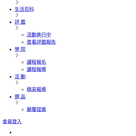
生活百科
評 鑑
活動進行中
查看評鑑報告
學 院
課程報名
課程報導
活 動
精采報導
選 品
顛覆提案
會員登入