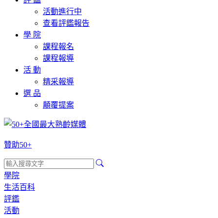
活動進行中
查看評鑑報告
學 院
課程報名
課程報導
活 動
精采報導
選 品
顛覆提案
贊助50+
學院
生活百科
評鑑
活動