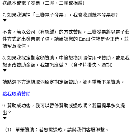
送紙本或電子發票（二聯、三聯或捐贈）
7. 如果我選擇「三聯電子發票」，我會收到紙本發票嗎?
不會，若以公司（有統編）的方式贊助，三聯發票將以電子郵
件方式寄出發票電子檔，請確認您的 Email 信箱是否正確，並
請留意收信。
8. 如果我採定期定額贊助，中途想換別張信用卡贊助，或是我
想更改贊助金額，我該怎麼做？（含卡片掛失、過期）
請點選下方連結取消原定期定額贊助，並再重新下單贊助。
點我取消贊助
9. 贊助成功後，我可以暫停贊助或退款嗎？我需提早多久提
出？
（1） 單筆贊助：若您需退款，請與我們客服聯繫。