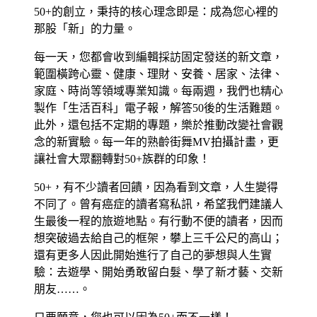
50+的創立，秉持的核心理念即是：成為您心裡的
那股「新」的力量。
每一天，您都會收到編輯採訪固定發送的新文章，
範圍橫跨心靈、健康、理財、安養、居家、法律、
家庭、時尚等領域專業知識。每兩週，我們也精心
製作「生活百科」電子報，解答50後的生活難題。
此外，還包括不定期的專題，樂於推動改變社會觀
念的新實驗。每一年的熟齡街舞MV拍攝計畫，更
讓社會大眾翻轉對50+族群的印象！
50+，有不少讀者回饋，因為看到文章，人生變得
不同了。曾有癌症的讀者寫私訊，希望我們建議人
生最後一程的旅遊地點。有行動不便的讀者，因而
想突破過去給自己的框架，攀上三千公尺的高山；
還有更多人因此開始進行了自己的夢想與人生實
驗：去遊學、開始勇敢留白髮、學了新才藝、交新
朋友……。