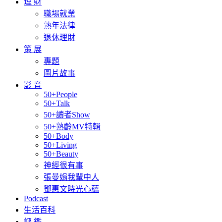
理 財
職場就業
熟年法律
退休理財
策 展
專題
圖片故事
影 音
50+People
50+Talk
50+讀者Show
50+熟齡MV特輯
50+Body
50+Living
50+Beauty
神經很有事
張曼娟我輩中人
鄧惠文時光心蘊
Podcast
生活百科
評 鑑