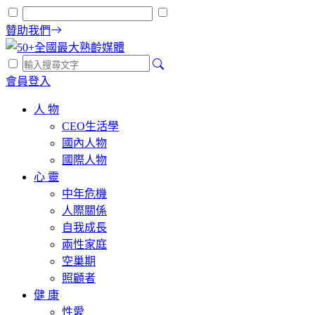
贊助我們
會員登入
人 物
CEO生活學
國內人物
國際人物
心 靈
中年危機
人際關係
自我成長
兩性家庭
空巢期
照顧者
健 康
性愛