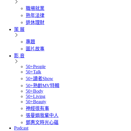
職場就業
熟年法律
退休理財
策 展
專題
圖片故事
影 音
50+People
50+Talk
50+讀者Show
50+熟齡MV特輯
50+Body
50+Living
50+Beauty
神經很有事
張曼娟我輩中人
鄧惠文時光心蘊
Podcast