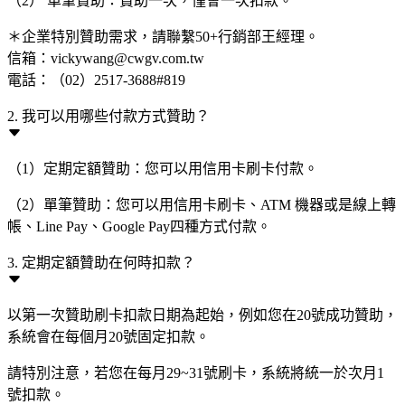
（2） 單筆贊助：贊助一次，僅會一次扣款。
＊企業特別贊助需求，請聯繫50+行銷部王經理。
信箱：vickywang@cwgv.com.tw
電話：（02）2517-3688#819
2. 我可以用哪些付款方式贊助？
（1）定期定額贊助：您可以用信用卡刷卡付款。
（2）單筆贊助：您可以用信用卡刷卡、ATM 機器或是線上轉
帳、Line Pay、Google Pay四種方式付款。
3. 定期定額贊助在何時扣款？
以第一次贊助刷卡扣款日期為起始，例如您在20號成功贊助，
系統會在每個月20號固定扣款。
請特別注意，若您在每月29~31號刷卡，系統將統一於次月1
號扣款。