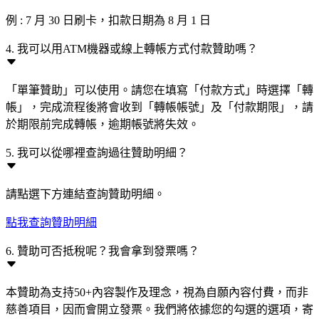
例 : 7 月 30 日刷卡，扣款日期為 8 月 1 日
4. 我可以用ATM機器或線上轉帳方式付款贊助嗎？
「單筆贊助」可以使用。請您在填寫「付款方式」時選擇「轉
帳」，完成流程後將會收到「轉帳帳號」及「付款期限」，請
於期限前完成轉帳，逾期帳號將失效。
5. 我可以從哪裡查詢過往贊助明細？
請點選下方連結查詢贊助明細。
點我查詢贊助明細
6. 贊助可否抵稅呢？我會拿到發票嗎？
本贊助為支持50+內容製作及理念，視為自願內容付費，而非
慈善項目，因而會開立發票。我們將依據您的勾選的選項，寄