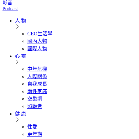
影音
Podcast
人 物
CEO生活學
國內人物
國際人物
心 靈
中年危機
人際關係
自我成長
兩性家庭
空巢期
照顧者
健 康
性愛
更年期