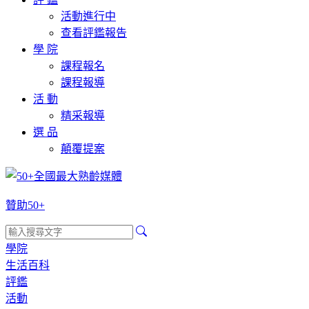
活動進行中
查看評鑑報告
學 院
課程報名
課程報導
活 動
精采報導
選 品
顛覆提案
贊助50+
學院
生活百科
評鑑
活動