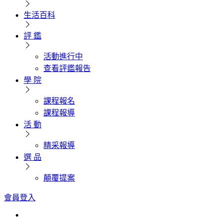
生活百科
評 鑑
活動進行中
查看評鑑報告
學 院
課程報名
課程報導
活 動
精采報導
選 品
顛覆提案
會員登入