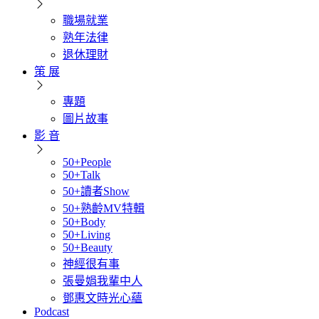
職場就業
熟年法律
退休理財
策 展
專題
圖片故事
影 音
50+People
50+Talk
50+讀者Show
50+熟齡MV特輯
50+Body
50+Living
50+Beauty
神經很有事
張曼娟我輩中人
鄧惠文時光心蘊
Podcast