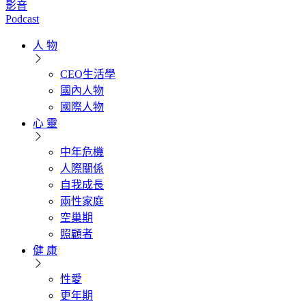
影音
Podcast
人 物
CEO生活學
國內人物
國際人物
心 靈
中年危機
人際關係
自我成長
兩性家庭
空巢期
照顧者
健 康
性愛
更年期