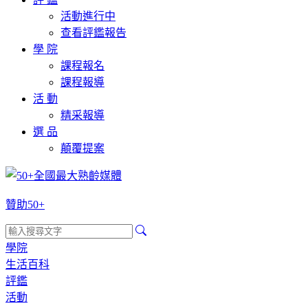
活動進行中
查看評鑑報告
學 院
課程報名
課程報導
活 動
精采報導
選 品
顛覆提案
贊助50+
學院
生活百科
評鑑
活動