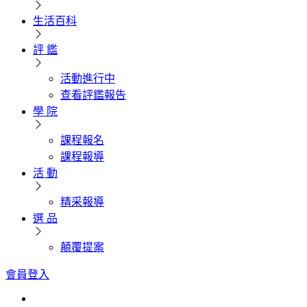
生活百科
評 鑑
活動進行中
查看評鑑報告
學 院
課程報名
課程報導
活 動
精采報導
選 品
顛覆提案
會員登入