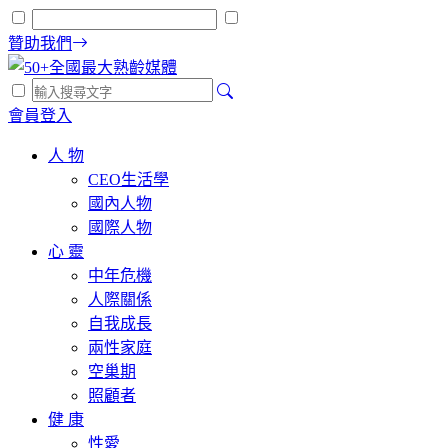
贊助我們
會員登入
人 物
CEO生活學
國內人物
國際人物
心 靈
中年危機
人際關係
自我成長
兩性家庭
空巢期
照顧者
健 康
性愛