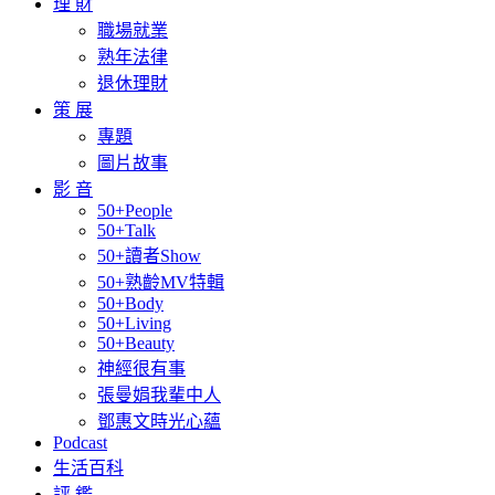
理 財
職場就業
熟年法律
退休理財
策 展
專題
圖片故事
影 音
50+People
50+Talk
50+讀者Show
50+熟齡MV特輯
50+Body
50+Living
50+Beauty
神經很有事
張曼娟我輩中人
鄧惠文時光心蘊
Podcast
生活百科
評 鑑