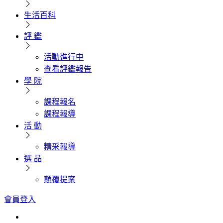
生活百科
評 鑑
活動進行中
查看評鑑報告
學 院
課程報名
課程報導
活 動
精采報導
選 品
顛覆提案
會員登入