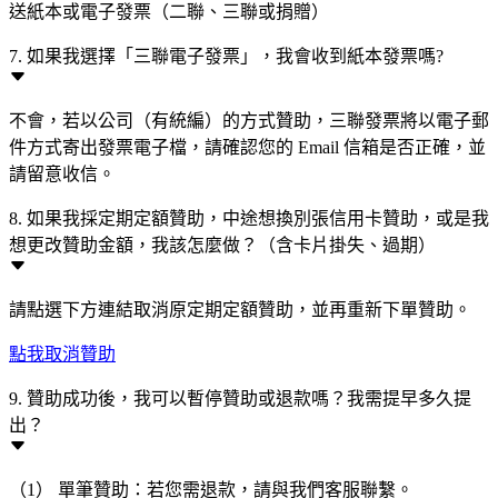
送紙本或電子發票（二聯、三聯或捐贈）
7. 如果我選擇「三聯電子發票」，我會收到紙本發票嗎?
不會，若以公司（有統編）的方式贊助，三聯發票將以電子郵
件方式寄出發票電子檔，請確認您的 Email 信箱是否正確，並
請留意收信。
8. 如果我採定期定額贊助，中途想換別張信用卡贊助，或是我
想更改贊助金額，我該怎麼做？（含卡片掛失、過期）
請點選下方連結取消原定期定額贊助，並再重新下單贊助。
點我取消贊助
9. 贊助成功後，我可以暫停贊助或退款嗎？我需提早多久提
出？
（1） 單筆贊助：若您需退款，請與我們客服聯繫。