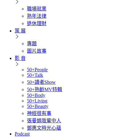
職場就業
熟年法律
退休理財
策 展
專題
圖片故事
影 音
50+People
50+Talk
50+讀者Show
50+熟齡MV特輯
50+Body
50+Living
50+Beauty
神經很有事
張曼娟我輩中人
鄧惠文時光心蘊
Podcast