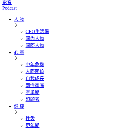
影音
Podcast
人 物
CEO生活學
國內人物
國際人物
心 靈
中年危機
人際關係
自我成長
兩性家庭
空巢期
照顧者
健 康
性愛
更年期