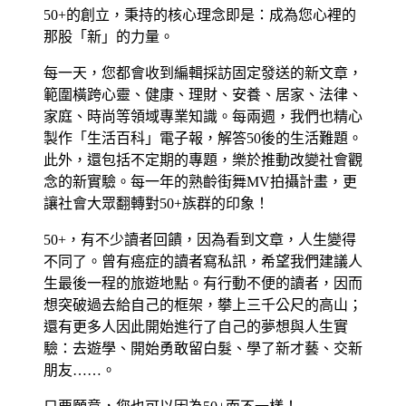
50+的創立，秉持的核心理念即是：成為您心裡的
那股「新」的力量。
每一天，您都會收到編輯採訪固定發送的新文章，
範圍橫跨心靈、健康、理財、安養、居家、法律、
家庭、時尚等領域專業知識。每兩週，我們也精心
製作「生活百科」電子報，解答50後的生活難題。
此外，還包括不定期的專題，樂於推動改變社會觀
念的新實驗。每一年的熟齡街舞MV拍攝計畫，更
讓社會大眾翻轉對50+族群的印象！
50+，有不少讀者回饋，因為看到文章，人生變得
不同了。曾有癌症的讀者寫私訊，希望我們建議人
生最後一程的旅遊地點。有行動不便的讀者，因而
想突破過去給自己的框架，攀上三千公尺的高山；
還有更多人因此開始進行了自己的夢想與人生實
驗：去遊學、開始勇敢留白髮、學了新才藝、交新
朋友……。