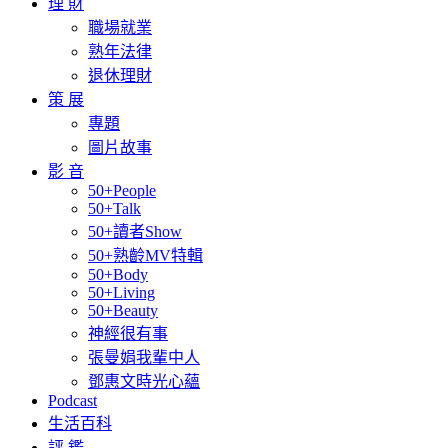
理 財
職場就業
熟年法律
退休理財
策 展
專題
圖片故事
影 音
50+People
50+Talk
50+讀者Show
50+熟齡MV特輯
50+Body
50+Living
50+Beauty
神經很有事
張曼娟我輩中人
鄧惠文時光心蘊
Podcast
生活百科
評 鑑