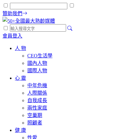
贊助我們
會員登入
人 物
CEO生活學
國內人物
國際人物
心 靈
中年危機
人際關係
自我成長
兩性家庭
空巢期
照顧者
健 康
性愛