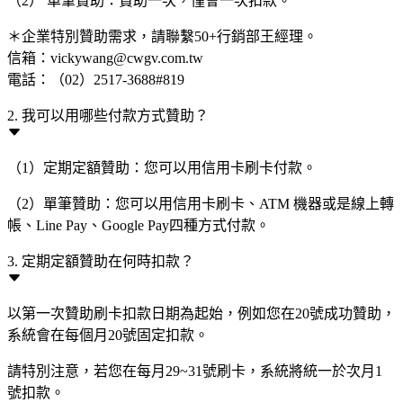
（2） 單筆贊助：贊助一次，僅會一次扣款。
＊企業特別贊助需求，請聯繫50+行銷部王經理。
信箱：vickywang@cwgv.com.tw
電話：（02）2517-3688#819
2. 我可以用哪些付款方式贊助？
（1）定期定額贊助：您可以用信用卡刷卡付款。
（2）單筆贊助：您可以用信用卡刷卡、ATM 機器或是線上轉
帳、Line Pay、Google Pay四種方式付款。
3. 定期定額贊助在何時扣款？
以第一次贊助刷卡扣款日期為起始，例如您在20號成功贊助，
系統會在每個月20號固定扣款。
請特別注意，若您在每月29~31號刷卡，系統將統一於次月1
號扣款。