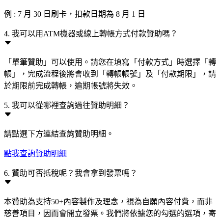
例 : 7 月 30 日刷卡，扣款日期為 8 月 1 日
4. 我可以用ATM機器或線上轉帳方式付款贊助嗎？
「單筆贊助」可以使用。請您在填寫「付款方式」時選擇「轉
帳」，完成流程後將會收到「轉帳帳號」及「付款期限」，請
於期限前完成轉帳，逾期帳號將失效。
5. 我可以從哪裡查詢過往贊助明細？
請點選下方連結查詢贊助明細。
點我查詢贊助明細
6. 贊助可否抵稅呢？我會拿到發票嗎？
本贊助為支持50+內容製作及理念，視為自願內容付費，而非
慈善項目，因而會開立發票。我們將依據您的勾選的選項，寄