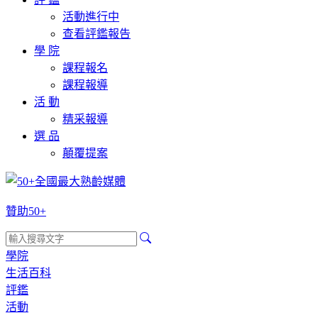
活動進行中
查看評鑑報告
學 院
課程報名
課程報導
活 動
精采報導
選 品
顛覆提案
贊助50+
學院
生活百科
評鑑
活動