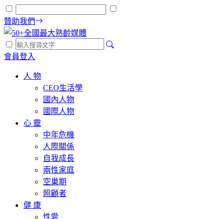
贊助我們
會員登入
人 物
CEO生活學
國內人物
國際人物
心 靈
中年危機
人際關係
自我成長
兩性家庭
空巢期
照顧者
健 康
性愛