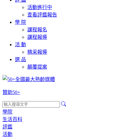
活動進行中
查看評鑑報告
學 院
課程報名
課程報導
活 動
精采報導
選 品
顛覆提案
贊助50+
學院
生活百科
評鑑
活動