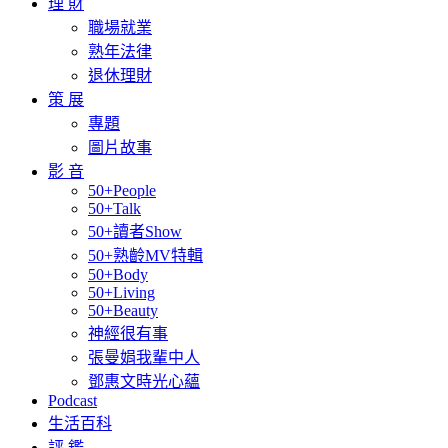
理 財
職場就業
熟年法律
退休理財
策 展
專題
圖片故事
影 音
50+People
50+Talk
50+讀者Show
50+熟齡MV特輯
50+Body
50+Living
50+Beauty
神經很有事
張曼娟我輩中人
鄧惠文時光心蘊
Podcast
生活百科
評 鑑