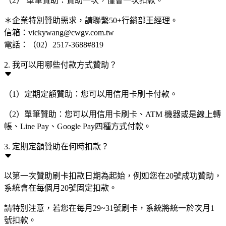
（2） 單筆贊助：贊助一次，僅會一次扣款。
＊企業特別贊助需求，請聯繫50+行銷部王經理。
信箱：vickywang@cwgv.com.tw
電話：（02）2517-3688#819
2. 我可以用哪些付款方式贊助？
（1）定期定額贊助：您可以用信用卡刷卡付款。
（2）單筆贊助：您可以用信用卡刷卡、ATM 機器或是線上轉
帳、Line Pay、Google Pay四種方式付款。
3. 定期定額贊助在何時扣款？
以第一次贊助刷卡扣款日期為起始，例如您在20號成功贊助，
系統會在每個月20號固定扣款。
請特別注意，若您在每月29~31號刷卡，系統將統一於次月1
號扣款。