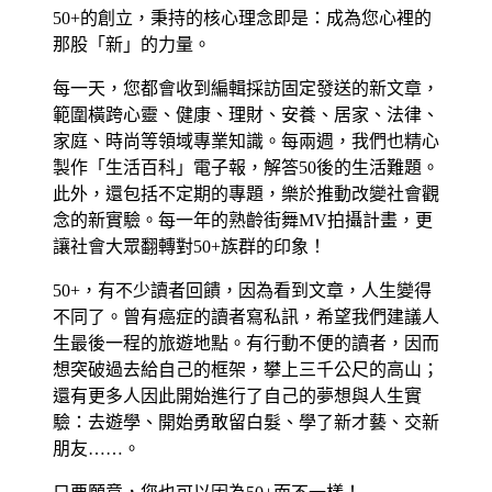
50+的創立，秉持的核心理念即是：成為您心裡的
那股「新」的力量。
每一天，您都會收到編輯採訪固定發送的新文章，
範圍橫跨心靈、健康、理財、安養、居家、法律、
家庭、時尚等領域專業知識。每兩週，我們也精心
製作「生活百科」電子報，解答50後的生活難題。
此外，還包括不定期的專題，樂於推動改變社會觀
念的新實驗。每一年的熟齡街舞MV拍攝計畫，更
讓社會大眾翻轉對50+族群的印象！
50+，有不少讀者回饋，因為看到文章，人生變得
不同了。曾有癌症的讀者寫私訊，希望我們建議人
生最後一程的旅遊地點。有行動不便的讀者，因而
想突破過去給自己的框架，攀上三千公尺的高山；
還有更多人因此開始進行了自己的夢想與人生實
驗：去遊學、開始勇敢留白髮、學了新才藝、交新
朋友……。