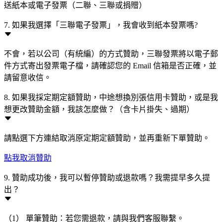
送紙本或電子發票（二聯、三聯或捐贈）
7. 如果我選擇「三聯電子發票」，我會收到紙本發票嗎?
不會，若以公司（有統編）的方式贊助，三聯發票將以電子郵
件方式寄出發票電子檔，請確認您的 Email 信箱是否正確，並
請留意收信。
8. 如果我採定期定額贊助，中途想換別張信用卡贊助，或是我
想更改贊助金額，我該怎麼做？（含卡片掛失、過期）
請點選下方連結取消原定期定額贊助，並再重新下單贊助。
點我取消贊助
9. 贊助成功後，我可以暫停贊助或退款嗎？我需提早多久提
出？
（1） 單筆贊助：若您需退款，請與我們客服聯繫。