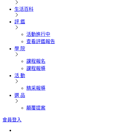
生活百科
評 鑑
活動進行中
查看評鑑報告
學 院
課程報名
課程報導
活 動
精采報導
選 品
顛覆提案
會員登入