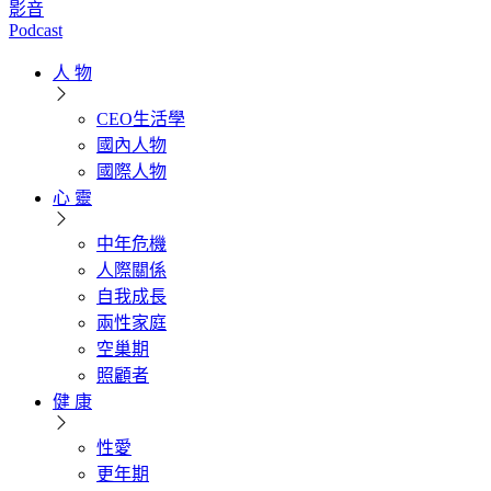
影音
Podcast
人 物
CEO生活學
國內人物
國際人物
心 靈
中年危機
人際關係
自我成長
兩性家庭
空巢期
照顧者
健 康
性愛
更年期