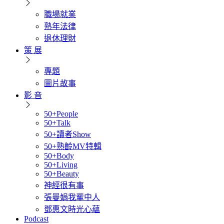
職場就業
熟年法律
退休理財
策 展
專題
圖片故事
影 音
50+People
50+Talk
50+讀者Show
50+熟齡MV特輯
50+Body
50+Living
50+Beauty
神經很有事
張曼娟我輩中人
鄧惠文時光心蘊
Podcast