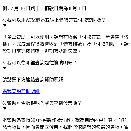
例 : 7 月 30 日刷卡，扣款日期為 8 月 1 日
4. 我可以用ATM機器或線上轉帳方式付款贊助嗎？
「單筆贊助」可以使用。請您在填寫「付款方式」時選擇「轉
帳」，完成流程後將會收到「轉帳帳號」及「付款期限」，請
於期限前完成轉帳，逾期帳號將失效。
5. 我可以從哪裡查詢過往贊助明細？
請點選下方連結查詢贊助明細。
點我查詢贊助明細
6. 贊助可否抵稅呢？我會拿到發票嗎？
本贊助為支持50+內容製作及理念，視為自願內容付費，而非
慈善項目，因而會開立發票。我們將依據您的勾選的選項，寄