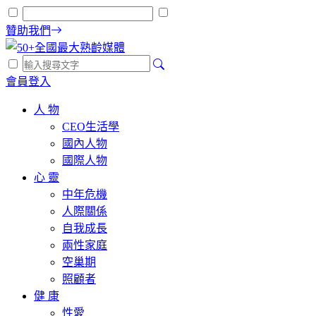
贊助我們
會員登入
人 物
CEO生活學
國內人物
國際人物
心 靈
中年危機
人際關係
自我成長
兩性家庭
空巢期
照顧者
健 康
性愛