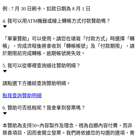
例 : 7 月 30 日刷卡，扣款日期為 8 月 1 日
4. 我可以用ATM機器或線上轉帳方式付款贊助嗎？
「單筆贊助」可以使用。請您在填寫「付款方式」時選擇「轉
帳」，完成流程後將會收到「轉帳帳號」及「付款期限」，請
於期限前完成轉帳，逾期帳號將失效。
5. 我可以從哪裡查詢過往贊助明細？
請點選下方連結查詢贊助明細。
點我查詢贊助明細
6. 贊助可否抵稅呢？我會拿到發票嗎？
本贊助為支持50+內容製作及理念，視為自願內容付費，而非
慈善項目，因而會開立發票。我們將依據您的勾選的選項，寄