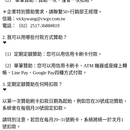
（2） 單筆贊助：贊助一次，僅會一次扣款。
＊企業特別贊助需求，請聯繫50+行銷部王經理。
信箱：vickywang@cwgv.com.tw
電話：（02）2517-3688#819
2. 我可以用哪些付款方式贊助？
（1）定期定額贊助：您可以用信用卡刷卡付款。
（2）單筆贊助：您可以用信用卡刷卡、ATM 機器或是線上轉
帳、Line Pay、Google Pay四種方式付款。
3. 定期定額贊助在何時扣款？
以第一次贊助刷卡扣款日期為起始，例如您在20號成功贊助，
系統會在每個月20號固定扣款。
請特別注意，若您在每月29~31號刷卡，系統將統一於次月1
號扣款。