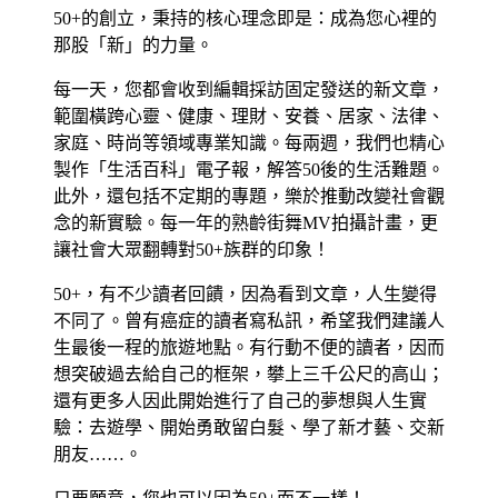
50+的創立，秉持的核心理念即是：成為您心裡的
那股「新」的力量。
每一天，您都會收到編輯採訪固定發送的新文章，
範圍橫跨心靈、健康、理財、安養、居家、法律、
家庭、時尚等領域專業知識。每兩週，我們也精心
製作「生活百科」電子報，解答50後的生活難題。
此外，還包括不定期的專題，樂於推動改變社會觀
念的新實驗。每一年的熟齡街舞MV拍攝計畫，更
讓社會大眾翻轉對50+族群的印象！
50+，有不少讀者回饋，因為看到文章，人生變得
不同了。曾有癌症的讀者寫私訊，希望我們建議人
生最後一程的旅遊地點。有行動不便的讀者，因而
想突破過去給自己的框架，攀上三千公尺的高山；
還有更多人因此開始進行了自己的夢想與人生實
驗：去遊學、開始勇敢留白髮、學了新才藝、交新
朋友……。