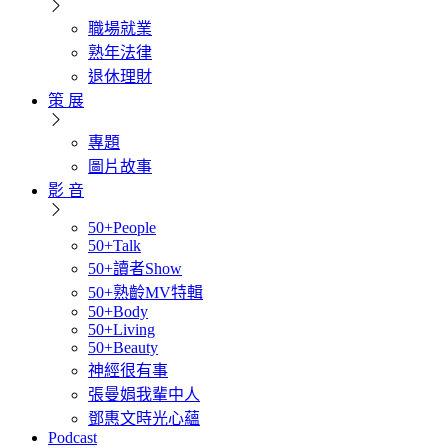
職場就業
熟年法律
退休理財
策 展
專題
圖片故事
影 音
50+People
50+Talk
50+讀者Show
50+熟齡MV特輯
50+Body
50+Living
50+Beauty
神經很有事
張曼娟我輩中人
鄧惠文時光心蘊
Podcast