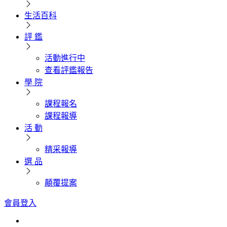
生活百科
評 鑑
活動進行中
查看評鑑報告
學 院
課程報名
課程報導
活 動
精采報導
選 品
顛覆提案
會員登入