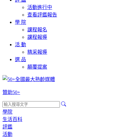
活動進行中
查看評鑑報告
學 院
課程報名
課程報導
活 動
精采報導
選 品
顛覆提案
贊助50+
學院
生活百科
評鑑
活動