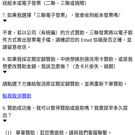
送紙本或電子發票（二聯、三聯或捐贈）
7. 如果我選擇「三聯電子發票」，我會收到紙本發票嗎?
不會，若以公司（有統編）的方式贊助，三聯發票將以電子郵
件方式寄出發票電子檔，請確認您的 Email 信箱是否正確，並
請留意收信。
8. 如果我採定期定額贊助，中途想換別張信用卡贊助，或是我
想更改贊助金額，我該怎麼做？（含卡片掛失、過期）
請點選下方連結取消原定期定額贊助，並再重新下單贊助。
點我取消贊助
9. 贊助成功後，我可以暫停贊助或退款嗎？我需提早多久提
出？
（1） 單筆贊助：若您需退款，請與我們客服聯繫。