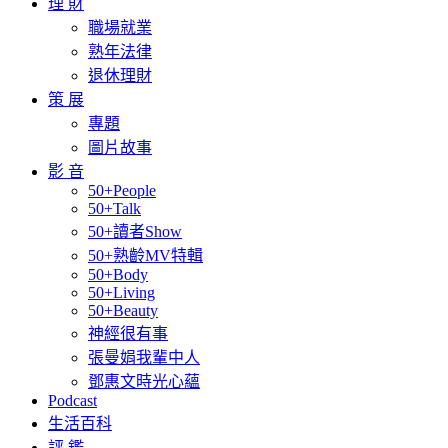
理 財
職場就業
熟年法律
退休理財
策 展
專題
圖片故事
影 音
50+People
50+Talk
50+讀者Show
50+熟齡MV特輯
50+Body
50+Living
50+Beauty
神經很有事
張曼娟我輩中人
鄧惠文時光心蘊
Podcast
生活百科
評 鑑