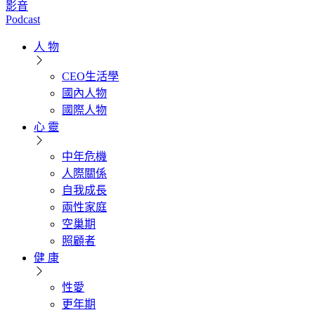
影音
Podcast
人 物
CEO生活學
國內人物
國際人物
心 靈
中年危機
人際關係
自我成長
兩性家庭
空巢期
照顧者
健 康
性愛
更年期